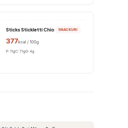
Sticks Stickletti Chio
SNACKURI
377
kcal / 100g
P:
11
g
C:
71
g
G:
4
g