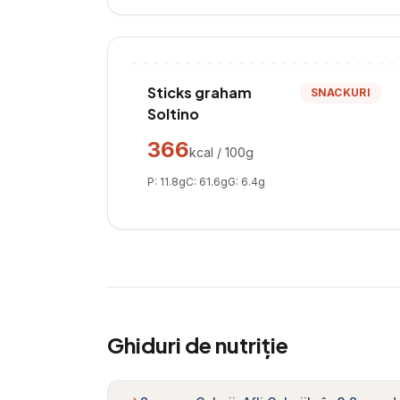
Sticks graham
SNACKURI
Soltino
366
kcal / 100g
P:
11.8
g
C:
61.6
g
G:
6.4
g
Ghiduri de nutriție