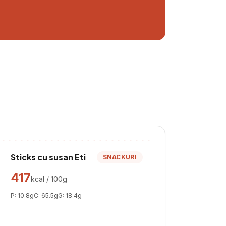
Sticks cu susan Eti
SNACKURI
417
kcal / 100g
P:
10.8
g
C:
65.5
g
G:
18.4
g