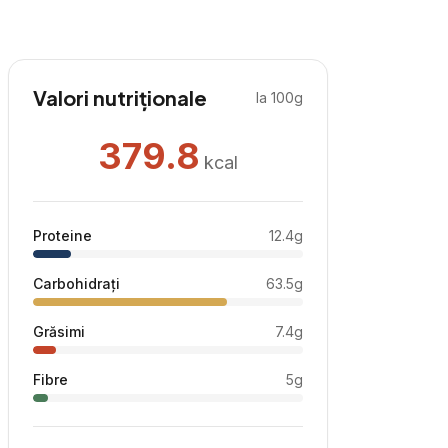
Valori nutriționale
la 100g
379.8
kcal
Proteine
12.4
g
Carbohidrați
63.5
g
Grăsimi
7.4
g
Fibre
5
g