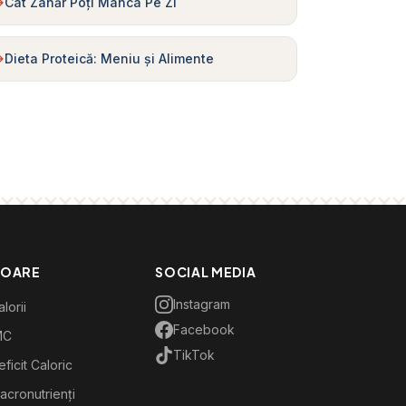
Cât Zahăr Poți Mânca Pe Zi
Dieta Proteică: Meniu și Alimente
TOARE
SOCIAL MEDIA
Instagram
lorii
Facebook
MC
TikTok
ficit Caloric
acronutrienți