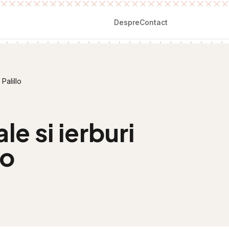
Despre
Contact
Palillo
le si ierburi
lo