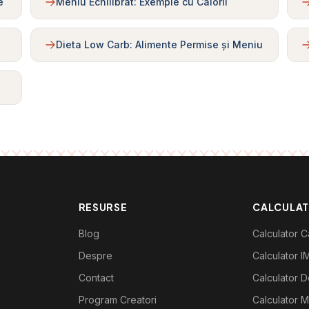
e
Meniu Echilibrat: Exemple cu Calorii
Dieta Low Carb: Alimente Permise și Meniu
RESURSE
CALCULA
Blog
Calculator Ca
Despre
Calculator I
Contact
Calculator De
Program Creatori
Calculator M