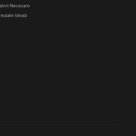
alorii Necesare
reutate Ideală