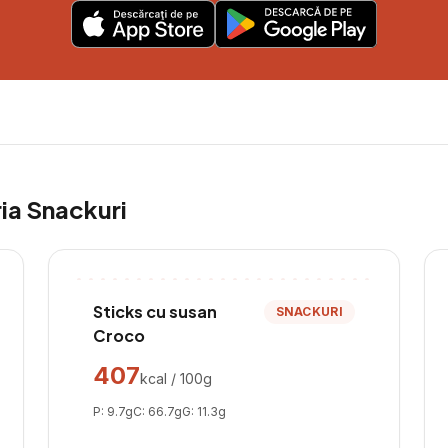
ria
Snackuri
Sticks cu susan
SNACKURI
Croco
407
kcal / 100g
P:
9.7
g
C:
66.7
g
G:
11.3
g