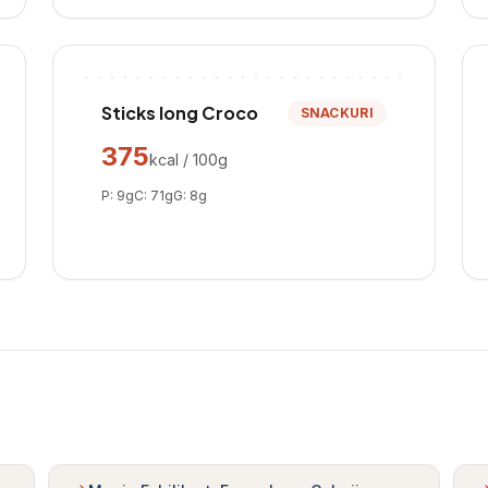
Sticks long Croco
SNACKURI
375
kcal / 100g
P:
9
g
C:
71
g
G:
8
g