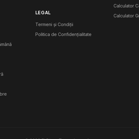
Calculator C
LEGAL
Calculator G
Termeni și Condiții
Politica de Confidențialitate
tămână
ră
ibre