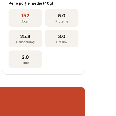
Per
o porție medie
(
40
g)
152
5.0
kcal
Proteine
25.4
3.0
Carbohidrați
Grăsimi
2.0
Fibre