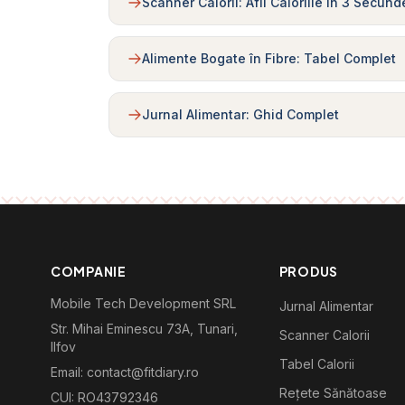
Scanner Calorii: Afli Caloriile în 3 Secund
Alimente Bogate în Fibre: Tabel Complet
Jurnal Alimentar: Ghid Complet
COMPANIE
PRODUS
Mobile Tech Development SRL
Jurnal Alimentar
Str. Mihai Eminescu 73A, Tunari,
Scanner Calorii
Ilfov
Tabel Calorii
Email: contact@fitdiary.ro
Rețete Sănătoase
CUI: RO43792346