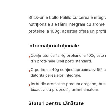
Stick-urile Lollo Palillo cu cereale integ
nutriționale ale făinii integrale cu aromel
proteine la 100g, acestea oferă un profil
Informații nutriționale
Conținutul de 12.4g proteine la 100g este 
●
din proteinele unei porții standard.
O porție de 40g conține aproximativ 152 cal
●
datorită cerealelor integrale.
Ierburile aromatice precum oregano, busu
●
bioactivi cu proprietăți antiinflamatorii.
Sfaturi pentru sănătate