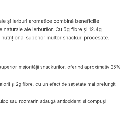
rale și ierburi aromatice combină beneficiile
e naturale ale ierburilor. Cu 5g fibre și 12.4g
 nutrițional superior multor snackuri procesate.
superior majorității snackurilor, oferind aproximativ 25%
orii și 2g fibre, cu un efect de sațietate mai prelungit
ioc sau rozmarin adaugă antioxidanți și compuși