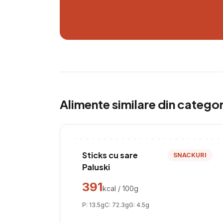
Alimente similare din catego
Sticks cu sare
SNACKURI
Paluski
391
kcal / 100g
P:
13.5
g
C:
72.3
g
G:
4.5
g