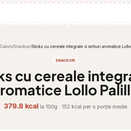
Calorii
/
Snackuri
/
Sticks cu cereale integrale si ierburi aromatice Lollo 
SNACKURI
ks cu cereale integra
romatice Lollo Palil
379.8
kcal
la 100g ·
152
kcal per
o porție medie