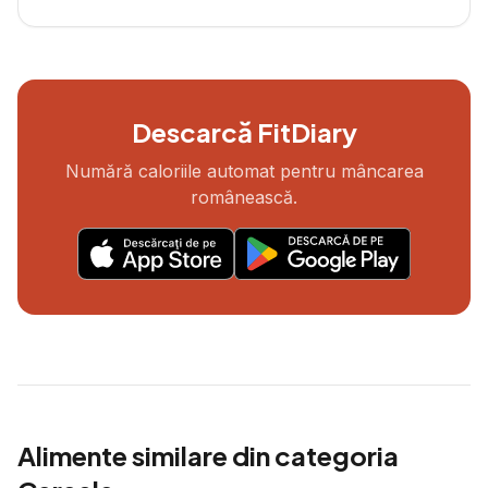
Descarcă FitDiary
Numără caloriile automat pentru mâncarea
românească.
Alimente similare din categoria