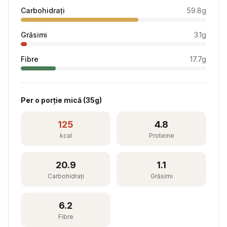
Carbohidrați
59.8
g
Grăsimi
3.1
g
Fibre
17.7
g
Per
o porție mică
(
35
g)
125
4.8
kcal
Proteine
20.9
1.1
Carbohidrați
Grăsimi
6.2
Fibre