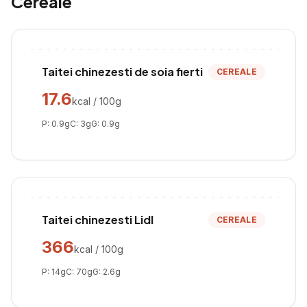
Cereale
Taitei chinezesti de soia fierti
CEREALE
17.6
kcal / 100g
P:
0.9
g
C:
3
g
G:
0.9
g
Taitei chinezesti Lidl
CEREALE
366
kcal / 100g
P:
14
g
C:
70
g
G:
2.6
g