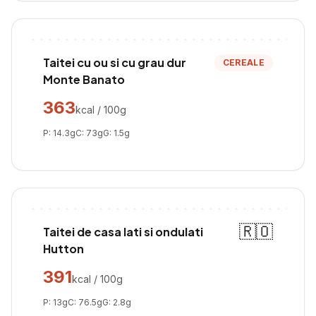
Taitei cu ou si cu grau dur
CEREALE
Monte Banato
363
kcal / 100g
P:
14.3
g
C:
73
g
G:
1.5
g
🇷🇴
Taitei de casa lati si ondulati
Hutton
391
kcal / 100g
P:
13
g
C:
76.5
g
G:
2.8
g