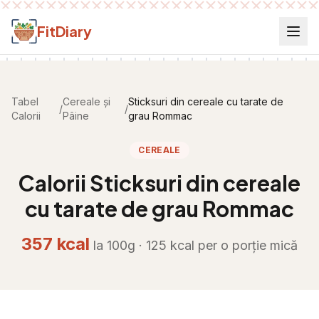
Salt la conținut
FitDiary
Tabel
Cereale și
Sticksuri din cereale cu tarate de
/
/
Calorii
Pâine
grau Rommac
CEREALE
Calorii
Sticksuri din cereale
cu tarate de grau Rommac
357
kcal
la 100g ·
125
kcal per
o porție mică