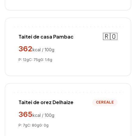
🇷🇴
Taitei de casa Pambac
362
kcal / 100g
P:
12
g
C:
75
g
G:
1.6
g
Taitei de orez Delhaize
CEREALE
365
kcal / 100g
P:
7
g
C:
80
g
G:
0
g