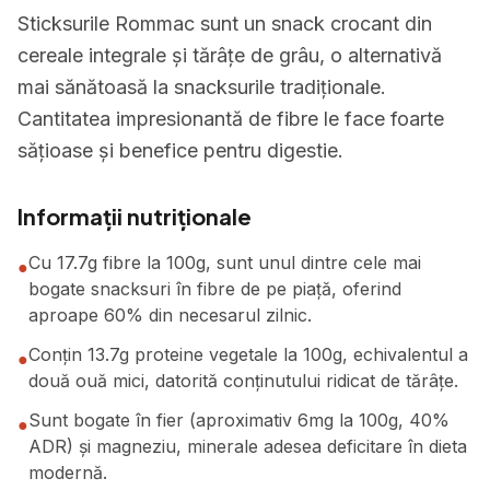
Sticksurile Rommac sunt un snack crocant din
cereale integrale și tărâțe de grâu, o alternativă
mai sănătoasă la snacksurile tradiționale.
Cantitatea impresionantă de fibre le face foarte
sățioase și benefice pentru digestie.
Informații nutriționale
Cu 17.7g fibre la 100g, sunt unul dintre cele mai
●
bogate snacksuri în fibre de pe piață, oferind
aproape 60% din necesarul zilnic.
Conțin 13.7g proteine vegetale la 100g, echivalentul a
●
două ouă mici, datorită conținutului ridicat de tărâțe.
Sunt bogate în fier (aproximativ 6mg la 100g, 40%
●
ADR) și magneziu, minerale adesea deficitare în dieta
modernă.