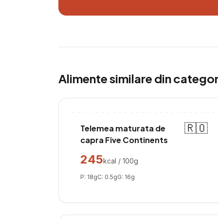
Alimente similare din catego
🇷🇴
Telemea maturata de
capra Five Continents
245
kcal / 100g
P:
18
g
C:
0.5
g
G:
16
g