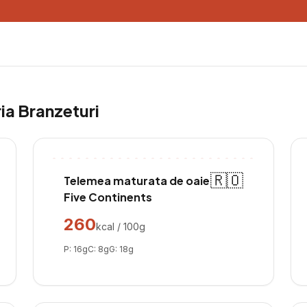
ria
Branzeturi
🇷🇴
Telemea maturata de oaie
Five Continents
260
kcal / 100g
P:
16
g
C:
8
g
G:
18
g