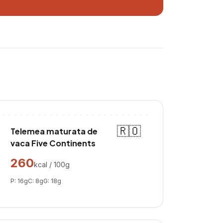
🇷🇴
Telemea maturata de
vaca Five Continents
260
kcal / 100g
P:
16
g
C:
8
g
G:
18
g