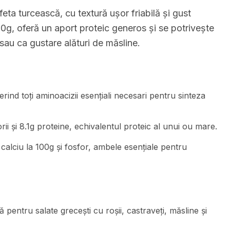
eta turcească, cu textură ușor friabilă și gust
100g, oferă un aport proteic generos și se potrivește
 sau ca gustare alături de măsline.
rind toți aminoacizii esențiali necesari pentru sinteza
ii și 8.1g proteine, echivalentul proteic al unui ou mare.
lciu la 100g și fosfor, ambele esențiale pentru
entru salate grecești cu roșii, castraveți, măsline și