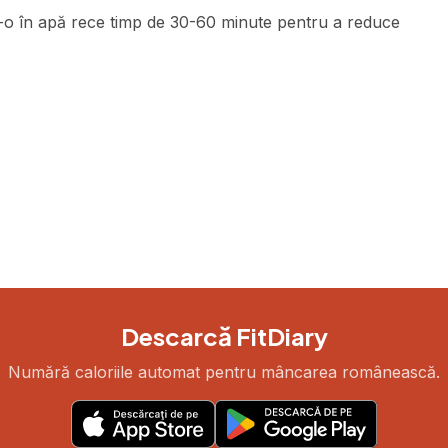
-o în apă rece timp de 30-60 minute pentru a reduce
Descarcă FitDiary
Numără caloriile automat pentru mâncarea românească.