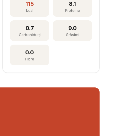
115
8.1
kcal
Proteine
0.7
9.0
Carbohidrați
Grăsimi
0.0
Fibre