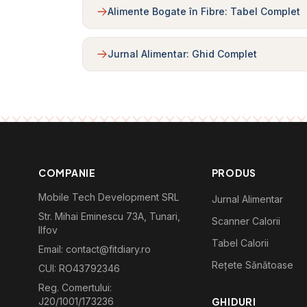
Alimente Bogate în Fibre: Tabel Complet
Jurnal Alimentar: Ghid Complet
COMPANIE
PRODUS
Mobile Tech Development SRL
Jurnal Alimentar
Str. Mihai Eminescu 73A, Tunari,
Scanner Calorii
Ilfov
Tabel Calorii
Email: contact@fitdiary.ro
Rețete Sănătoase
CUI: RO43792346
Reg. Comertului:
J20/1001/173236
GHIDURI