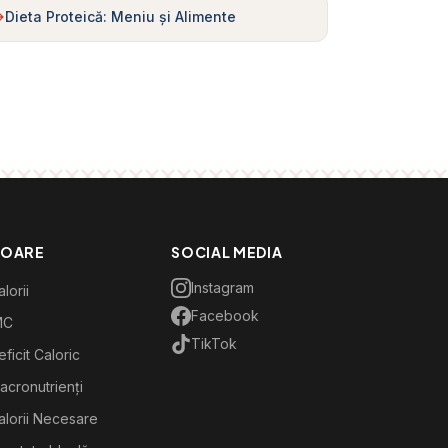
Dieta Proteică: Meniu și Alimente
TOARE
SOCIAL MEDIA
Instagram
lorii
Facebook
MC
TikTok
ficit Caloric
acronutrienți
alorii Necesare