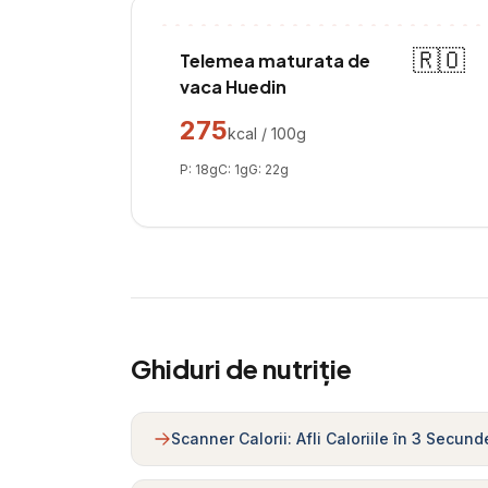
🇷🇴
Telemea maturata de
vaca Huedin
275
kcal / 100g
P:
18
g
C:
1
g
G:
22
g
Ghiduri de nutriție
Scanner Calorii: Afli Caloriile în 3 Secund