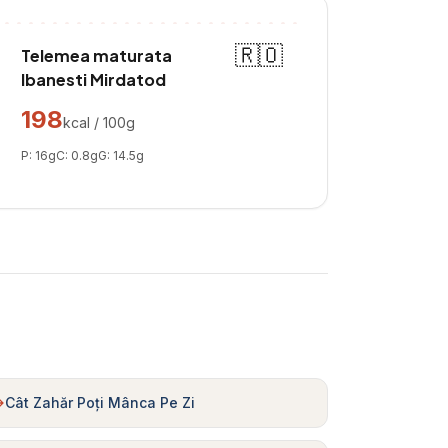
🇷🇴
Telemea maturata
Ibanesti Mirdatod
198
kcal / 100g
P:
16
g
C:
0.8
g
G:
14.5
g
Cât Zahăr Poți Mânca Pe Zi