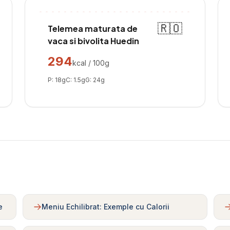
🇷🇴
Telemea maturata de
vaca si bivolita Huedin
294
kcal / 100g
P:
18
g
C:
1.5
g
G:
24
g
e
Meniu Echilibrat: Exemple cu Calorii