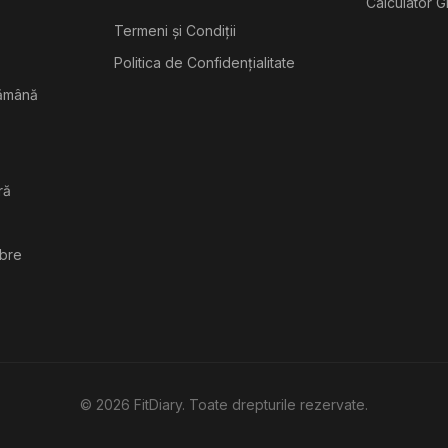
Calculator G
Termeni și Condiții
Politica de Confidențialitate
tămână
ră
ibre
©
2026
FitDiary. Toate drepturile rezervate.