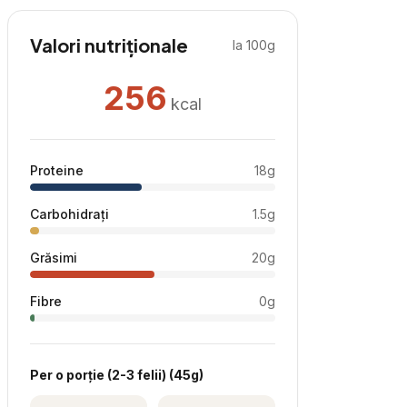
Valori nutriționale
la 100g
256
kcal
Proteine
18
g
Carbohidrați
1.5
g
Grăsimi
20
g
Fibre
0
g
Per
o porție (2-3 felii)
(
45
g)