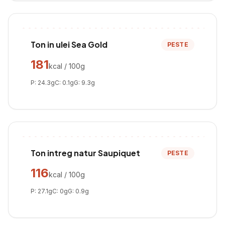
Ton in ulei Sea Gold
PESTE
181
kcal / 100g
P:
24.3
g
C:
0.1
g
G:
9.3
g
Ton intreg natur Saupiquet
PESTE
116
kcal / 100g
P:
27.1
g
C:
0
g
G:
0.9
g