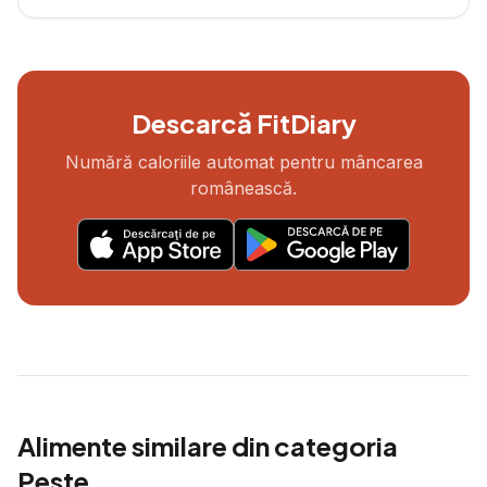
Descarcă FitDiary
Numără caloriile automat pentru mâncarea
românească.
Alimente similare din categoria
Peste