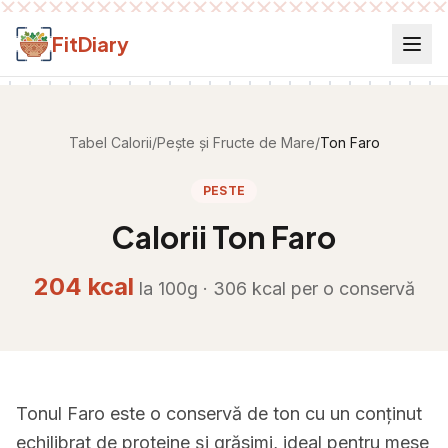
Salt la conținut
FitDiary
Tabel Calorii
/
Pește și Fructe de Mare
/
Ton Faro
PESTE
Calorii
Ton Faro
204
kcal
la 100g ·
306
kcal per
o conservă
Tonul Faro este o conservă de ton cu un conținut
echilibrat de proteine și grăsimi, ideal pentru mese