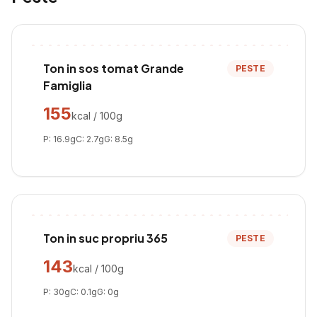
Ton in sos tomat Grande
PESTE
Famiglia
155
kcal / 100g
P:
16.9
g
C:
2.7
g
G:
8.5
g
Ton in suc propriu 365
PESTE
143
kcal / 100g
P:
30
g
C:
0.1
g
G:
0
g