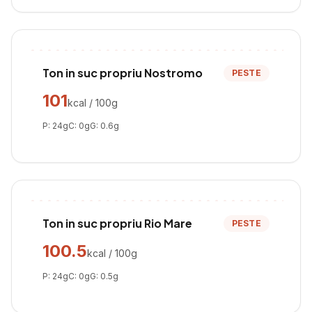
Ton in suc propriu Nostromo
PESTE
101
kcal / 100g
P:
24
g
C:
0
g
G:
0.6
g
Ton in suc propriu Rio Mare
PESTE
100.5
kcal / 100g
P:
24
g
C:
0
g
G:
0.5
g