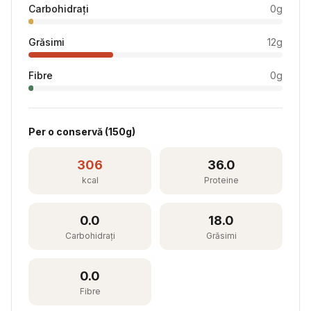
Carbohidrați
0
g
Grăsimi
12
g
Fibre
0
g
Per
o conservă
(
150
g)
306
36.0
kcal
Proteine
0.0
18.0
Carbohidrați
Grăsimi
0.0
Fibre