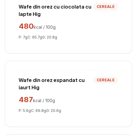
Wafe din orez cu ciocolata cu
CEREALE
lapte Hig
480
kcal / 100g
P:
7
g
C:
65.7
g
G:
20.8
g
Wafe din orez expandat cu
CEREALE
iaurt Hig
487
kcal / 100g
P:
5.6
g
C:
69.8
g
G:
20.6
g