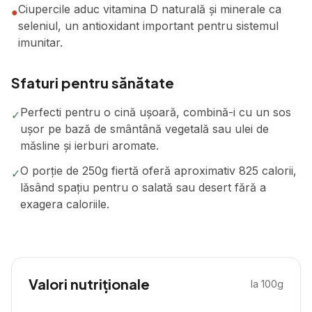
Ciupercile aduc vitamina D naturală și minerale ca
●
seleniul, un antioxidant important pentru sistemul
imunitar.
Sfaturi pentru sănătate
Perfecti pentru o cină ușoară, combină-i cu un sos
✓
ușor pe bază de smântână vegetală sau ulei de
măsline și ierburi aromate.
O porție de 250g fiertă oferă aproximativ 825 calorii,
✓
lăsând spațiu pentru o salată sau desert fără a
exagera caloriile.
Valori nutriționale
la 100g