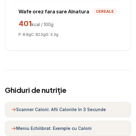
Wafe orez fara sare Alnatura
CEREALE
401
kcal / 100g
P:
8.8
g
C:
82.5
g
G:
3.3
g
Ghiduri de nutriție
Scanner Calorii: Afli Caloriile în 3 Secunde
Meniu Echilibrat: Exemple cu Calorii