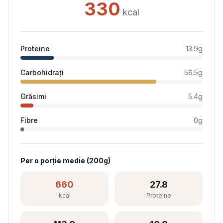
330
kcal
Proteine
13.9
g
Carbohidrați
56.5
g
Grăsimi
5.4
g
Fibre
0
g
Per
o porție medie
(
200
g)
660
27.8
kcal
Proteine