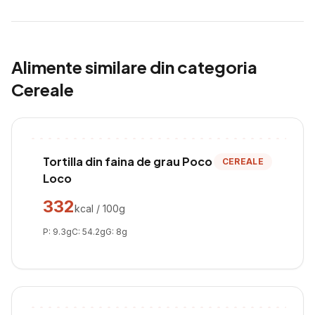
Alimente similare din categoria
Cereale
Tortilla din faina de grau Poco
CEREALE
Loco
332
kcal / 100g
P:
9.3
g
C:
54.2
g
G:
8
g