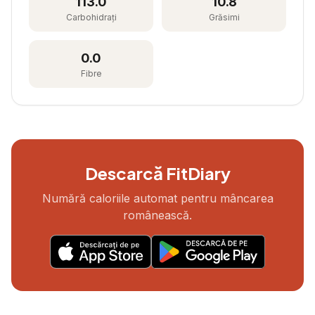
113.0
10.8
Carbohidrați
Grăsimi
0.0
Fibre
Descarcă FitDiary
Numără caloriile automat pentru mâncarea
românească.