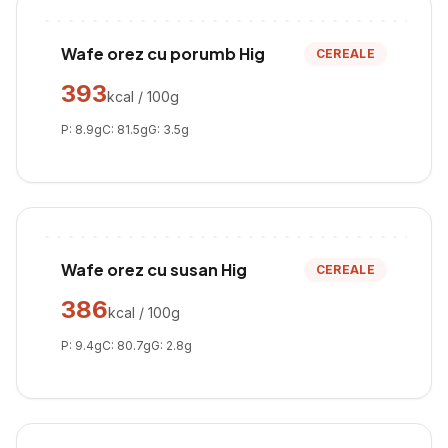
Wafe orez cu porumb Hig
CEREALE
393
kcal / 100g
P:
8.9
g
C:
81.5
g
G:
3.5
g
Wafe orez cu susan Hig
CEREALE
386
kcal / 100g
P:
9.4
g
C:
80.7
g
G:
2.8
g