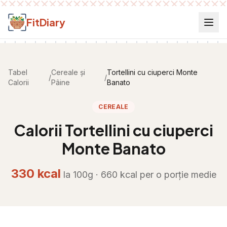
Salt la conținut
FitDiary
Tabel
Cereale și
Tortellini cu ciuperci Monte
/
/
Calorii
Pâine
Banato
CEREALE
Calorii
Tortellini cu ciuperci
Monte Banato
330
kcal
la 100g ·
660
kcal per
o porție medie