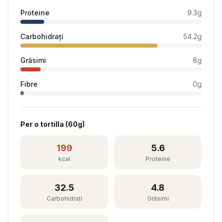
Proteine
9.3
g
Carbohidrați
54.2
g
Grăsimi
8
g
Fibre
0
g
Per
o tortilla
(
60
g)
199
5.6
kcal
Proteine
32.5
4.8
Carbohidrați
Grăsimi