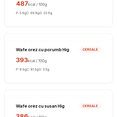
487
kcal / 100g
P:
5.6
g
C:
69.8
g
G:
20.6
g
Wafe orez cu porumb Hig
CEREALE
393
kcal / 100g
P:
8.9
g
C:
81.5
g
G:
3.5
g
Wafe orez cu susan Hig
CEREALE
386