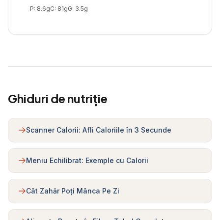
P:
8.6
g
C:
81
g
G:
3.5
g
Ghiduri de nutriție
Scanner Calorii: Afli Caloriile în 3 Secunde
Meniu Echilibrat: Exemple cu Calorii
Cât Zahăr Poți Mânca Pe Zi