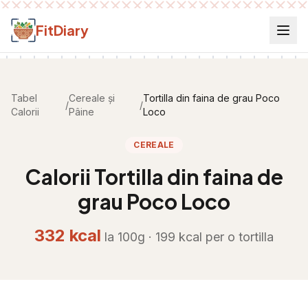
Salt la conținut
FitDiary
Tabel
Cereale și
Tortilla din faina de grau Poco
/
/
Calorii
Pâine
Loco
CEREALE
Calorii
Tortilla din faina de
grau Poco Loco
332
kcal
la 100g ·
199
kcal per
o tortilla