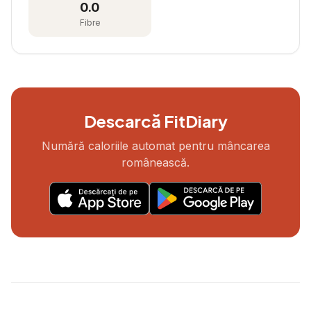
0.0
Fibre
Descarcă FitDiary
Numără caloriile automat pentru mâncarea
românească.