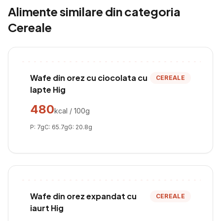
Alimente similare din categoria
Cereale
Wafe din orez cu ciocolata cu
CEREALE
lapte Hig
480
kcal / 100g
P:
7
g
C:
65.7
g
G:
20.8
g
Wafe din orez expandat cu
CEREALE
iaurt Hig