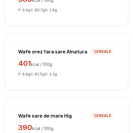
kcal / 100g
P:
9.4
g
C:
80.7
g
G:
2.8
g
Wafe orez fara sare Alnatura
CEREALE
401
kcal / 100g
P:
8.8
g
C:
82.5
g
G:
3.3
g
Wafe sare de mare Hig
CEREALE
390
kcal / 100g