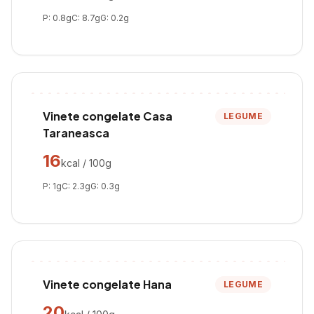
P:
0.8
g
C:
8.7
g
G:
0.2
g
Vinete congelate Casa
LEGUME
Taraneasca
16
kcal / 100g
P:
1
g
C:
2.3
g
G:
0.3
g
Vinete congelate Hana
LEGUME
20