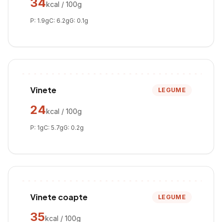
34
kcal / 100g
P:
1.9
g
C:
6.2
g
G:
0.1
g
Vinete
LEGUME
24
kcal / 100g
P:
1
g
C:
5.7
g
G:
0.2
g
Vinete coapte
LEGUME
35
kcal / 100g