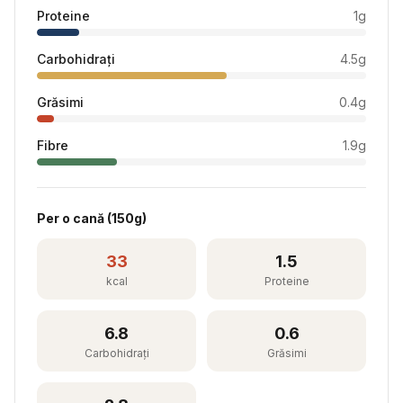
Proteine
1
g
Carbohidrați
4.5
g
Grăsimi
0.4
g
Fibre
1.9
g
Per
o cană
(
150
g)
33
1.5
kcal
Proteine
6.8
0.6
Carbohidrați
Grăsimi