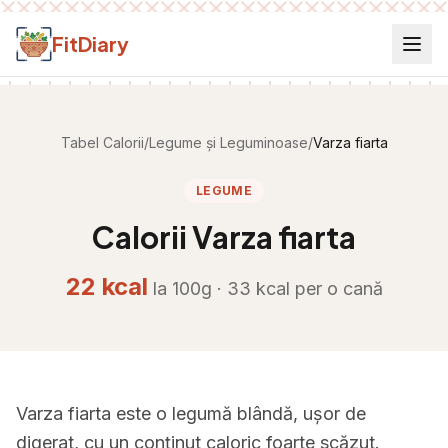
Salt la conținut
FitDiary
Tabel Calorii
/
Legume și Leguminoase
/
Varza fiarta
LEGUME
Calorii
Varza fiarta
22
kcal
la 100g ·
33
kcal per
o cană
Varza fiarta este o legumă blândă, ușor de
digerat, cu un conținut caloric foarte scăzut.