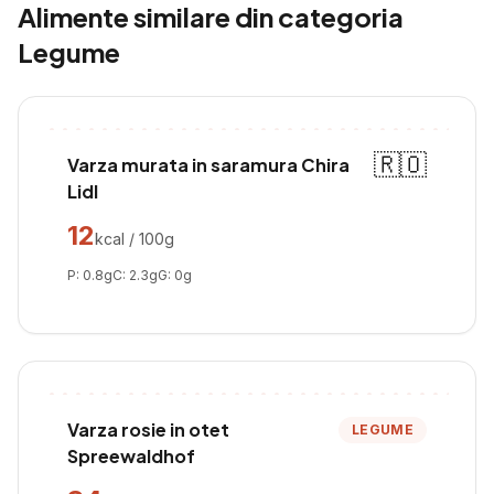
Alimente similare din categoria
Legume
🇷🇴
Varza murata in saramura Chira
Lidl
12
kcal / 100g
P:
0.8
g
C:
2.3
g
G:
0
g
Varza rosie in otet
LEGUME
Spreewaldhof