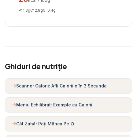
kcal / 100g
P:
1.3
g
C:
2.8
g
G:
0.4
g
Ghiduri de nutriție
Scanner Calorii: Afli Caloriile în 3 Secunde
Meniu Echilibrat: Exemple cu Calorii
Cât Zahăr Poți Mânca Pe Zi