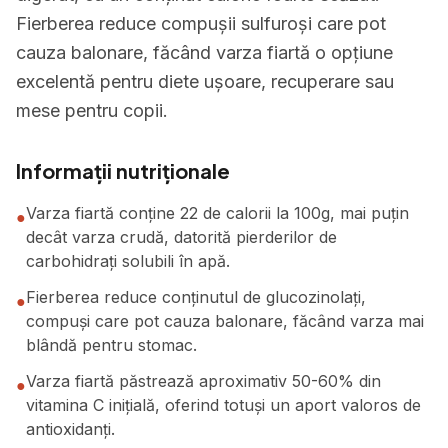
Fierberea reduce compușii sulfuroși care pot
cauza balonare, făcând varza fiartă o opțiune
excelentă pentru diete ușoare, recuperare sau
mese pentru copii.
Informații nutriționale
Varza fiartă conține 22 de calorii la 100g, mai puțin
●
decât varza crudă, datorită pierderilor de
carbohidrați solubili în apă.
Fierberea reduce conținutul de glucozinolați,
●
compuși care pot cauza balonare, făcând varza mai
blândă pentru stomac.
Varza fiartă păstrează aproximativ 50-60% din
●
vitamina C inițială, oferind totuși un aport valoros de
antioxidanți.