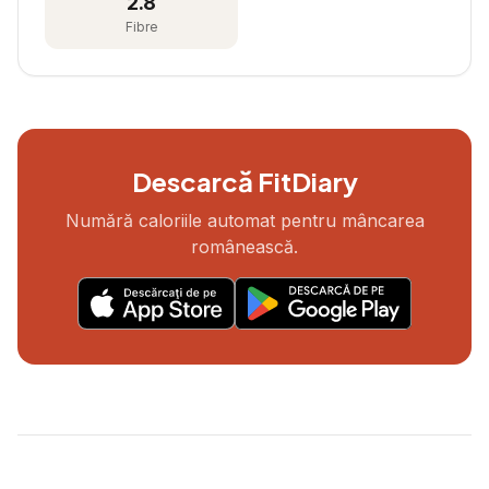
2.8
Fibre
Descarcă FitDiary
Numără caloriile automat pentru mâncarea
românească.