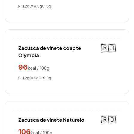
P:
1.2
g
C:
8.3
g
G:
6
g
🇷🇴
Zacusca de vinete coapte
Olympia
96
kcal / 100g
P:
1.2
g
C:
6
g
G:
9.3
g
🇷🇴
Zacusca de vinete Naturelo
106
kcal / 100g