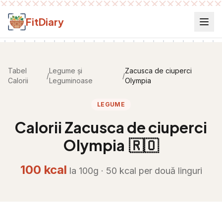
Salt la conținut
FitDiary
Tabel
Legume și
Zacusca de ciuperci
/
/
Calorii
Leguminoase
Olympia
LEGUME
Calorii
Zacusca de ciuperci
Olympia
🇷🇴
100
kcal
la 100g ·
50
kcal per
două linguri