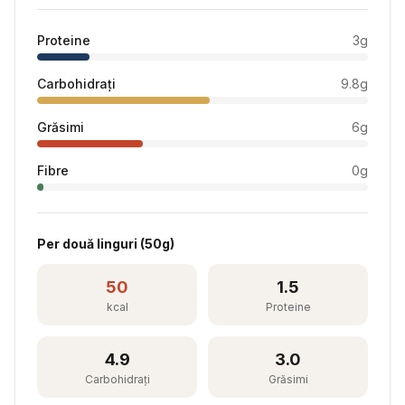
Proteine
3
g
Carbohidrați
9.8
g
Grăsimi
6
g
Fibre
0
g
Per
două linguri
(
50
g)
50
1.5
kcal
Proteine
4.9
3.0
Carbohidrați
Grăsimi