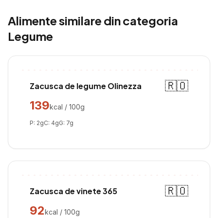
Alimente similare din categoria
Legume
🇷🇴
Zacusca de legume Olinezza
139
kcal / 100g
P:
2
g
C:
4
g
G:
7
g
🇷🇴
Zacusca de vinete 365
92
kcal / 100g