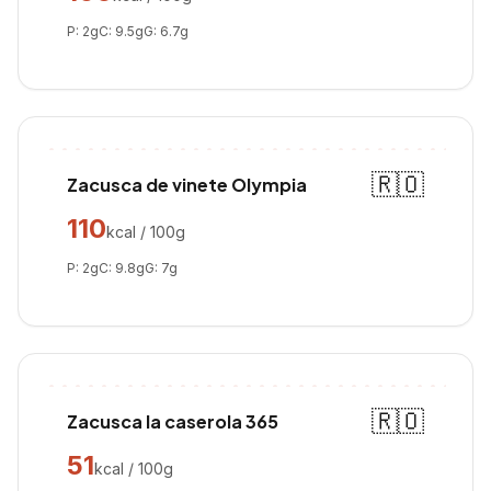
P:
2
g
C:
9.5
g
G:
6.7
g
🇷🇴
Zacusca de vinete Olympia
110
kcal / 100g
P:
2
g
C:
9.8
g
G:
7
g
🇷🇴
Zacusca la caserola 365
51
kcal / 100g