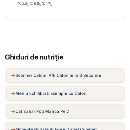
P:
0.9
g
C:
6.5
g
G:
1.7
g
Ghiduri de nutriție
Scanner Calorii: Afli Caloriile în 3 Secunde
Meniu Echilibrat: Exemple cu Calorii
Cât Zahăr Poți Mânca Pe Zi
Alimente Bogate în Fibre: Tabel Complet