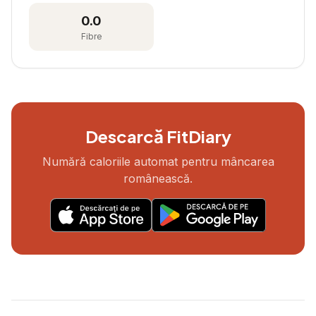
0.0
Fibre
Descarcă FitDiary
Numără caloriile automat pentru mâncarea
românească.