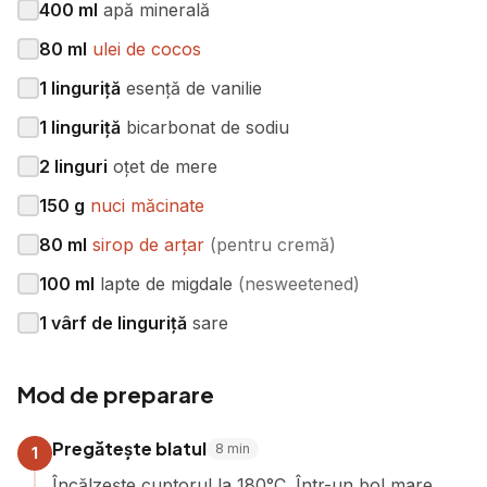
400
ml
apă minerală
80
ml
ulei de cocos
1
linguriță
esență de vanilie
1
linguriță
bicarbonat de sodiu
2
linguri
oțet de mere
150
g
nuci măcinate
80
ml
sirop de arțar
(
pentru cremă
)
100
ml
lapte de migdale
(
nesweetened
)
1
vârf de linguriță
sare
Mod de preparare
Pregătește blatul
8
min
1
Încălzește cuptorul la 180°C. Într-un bol mare,