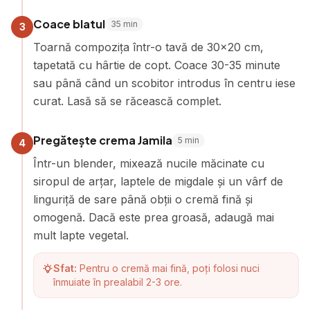
Coace blatul
35
min
3
Toarnă compozița într-o tavă de 30x20 cm,
tapetată cu hârtie de copt. Coace 30-35 minute
sau până când un scobitor introdus în centru iese
curat. Lasă să se răcească complet.
Pregătește crema Jamila
5
min
4
Într-un blender, mixează nucile măcinate cu
siropul de arțar, laptele de migdale și un vârf de
linguriță de sare până obții o cremă fină și
omogenă. Dacă este prea groasă, adaugă mai
mult lapte vegetal.
Sfat:
Pentru o cremă mai fină, poți folosi nuci
înmuiate în prealabil 2-3 ore.