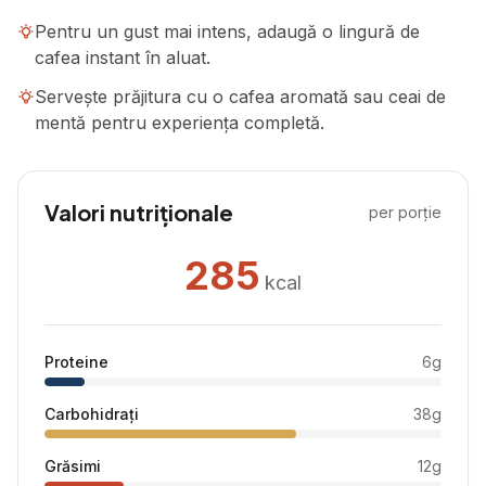
Pentru un gust mai intens, adaugă o lingură de
cafea instant în aluat.
Servește prăjitura cu o cafea aromată sau ceai de
mentă pentru experiența completă.
Valori nutriționale
per porție
285
kcal
Proteine
6
g
Carbohidrați
38
g
Grăsimi
12
g