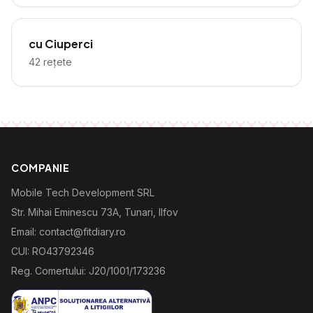
cu Ciuperci
42
rețete
COMPANIE
Mobile Tech Development SRL
Str. Mihai Eminescu 73A, Tunari, Ilfov
Email: contact@fitdiary.ro
CUI: RO43792346
Reg. Comertului: J20/1001/173236