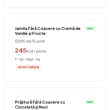
Jamila Fără Coacere cu Cremă de
Ușor
Vanilie și Fructe
265
min
·
10
porții
245
kcal / porție
P:
7
g
C:
28
g
G:
12
g
VEGETARIAN
Prăjitură Fără Coacere cu
Ușor
Ciocolată și Nuci