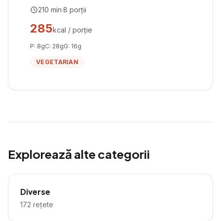
210
min
·
8
porții
285
kcal / porție
P:
8
g
C:
28
g
G:
16
g
VEGETARIAN
Explorează alte categorii
Diverse
172
rețete