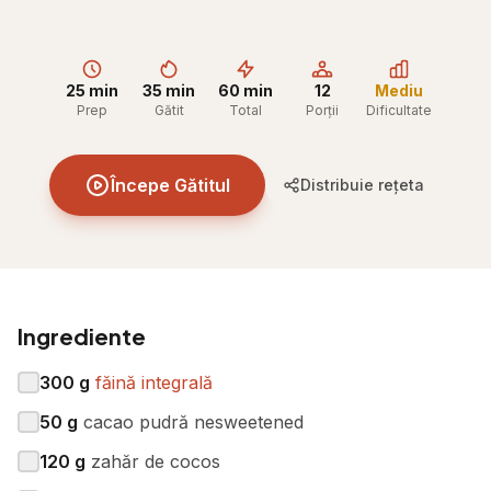
25 min
35 min
60 min
12
Mediu
Prep
Gătit
Total
Porții
Dificultate
Începe Gătitul
Distribuie rețeta
Ingrediente
300
g
făină integrală
50
g
cacao pudră nesweetened
120
g
zahăr de cocos