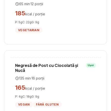
65
min
·
12
porții
185
kcal / porție
P:
5
g
C:
22
g
G:
9
g
VEGETARIAN
Negresă de Post cu Ciocolată și
Ușor
Nucă
135
min
·
16
porții
165
kcal / porție
P:
4
g
C:
18
g
G:
9
g
VEGAN
FĂRĂ GLUTEN