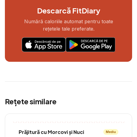
Descarcă FitDiary
Numără caloriile automat pentru toate
rețetele tale preferate.
Rețete similare
Prăjitură cu Morcovi și Nuci
Mediu