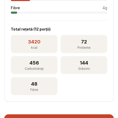
Fibre
4
g
Total rețetă (
12
porții)
3420
72
kcal
Proteine
456
144
Carbohidrați
Grăsimi
48
Fibre