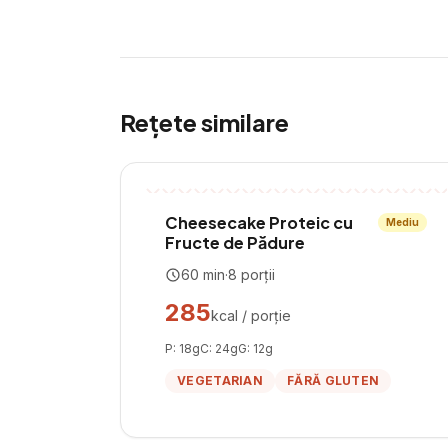
Rețete similare
Cheesecake Proteic cu
Mediu
Fructe de Pădure
60
min
·
8
porții
285
kcal / porție
P:
18
g
C:
24
g
G:
12
g
VEGETARIAN
FĂRĂ GLUTEN