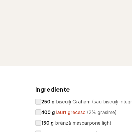
Ingrediente
250
g
biscuiți Graham
(
sau biscuiți integr
400
g
iaurt grecesc
(
2% grăsime
)
150
g
brânză mascarpone light