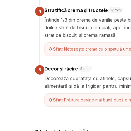
Stratifică crema și fructele
12
min
4
Întinde 1/3 din crema de vanilie peste b
doilea strat de biscuiți înmuiați, apoi î
strat de biscuiți și crema rămasă.
Sfat:
Netezește crema cu o spatulă umed
Decor și răcire
5
min
5
Decorează suprafața cu afinele, căpșuni
alimentară și dă la frigider pentru min
Sfat:
Prăjitura devine mai bună după o no