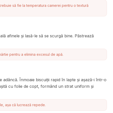
rebuie să fie la temperatura camerei pentru o textură
Spală afinele și lasă-le să se scurgă bine. Păstrează
ârtie pentru a elimina excesul de apă.
 adâncă. Înmoaie biscuiții rapid în lapte și așază-i într-o
ită cu folie de copt, formând un strat uniform și
ele, așa că lucrează repede.