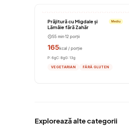
Prăjitură cu Migdale și
Mediu
Lămâie fără Zahăr
55
min
·
12
porții
165
kcal / porție
P:
6
g
C:
8
g
G:
13
g
VEGETARIAN
FĂRĂ GLUTEN
Explorează alte categorii