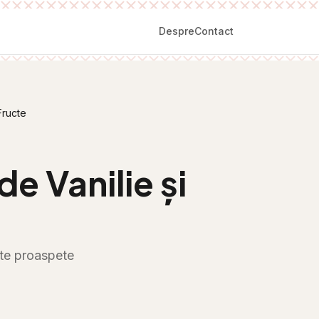
Despre
Contact
Fructe
e Vanilie și
ucte proaspete