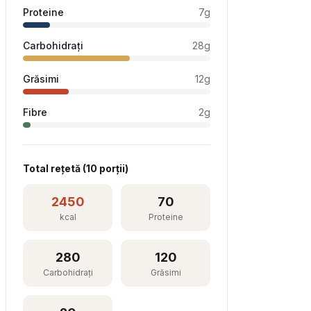
Proteine
7
g
Carbohidrați
28
g
Grăsimi
12
g
Fibre
2
g
Total rețetă (
10
porții)
2450
70
kcal
Proteine
280
120
Carbohidrați
Grăsimi