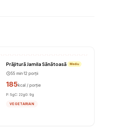
Prăjitură Jamila Sănătoasă
Mediu
55
min
·
12
porții
185
kcal / porție
P:
5
g
C:
22
g
G:
9
g
VEGETARIAN