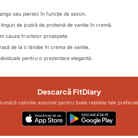
ango sau piersici în funcție de sezon.
linguri de pudră de proteină de vanilie în cremă.
din cauza fructelor proaspete.
asă de la o lămâie în crema de vanilie.
individuale pentru o prezentare elegantă.
Descarcă FitDiary
umără caloriile automat pentru toate rețetele tale preferat