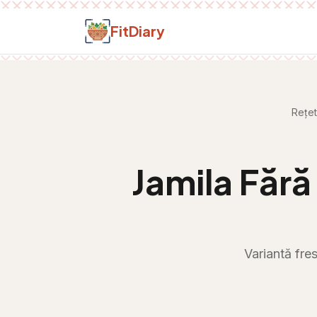
Salt la conținut
FitDiary
Rețe
Jamila Fără
Variantă fres