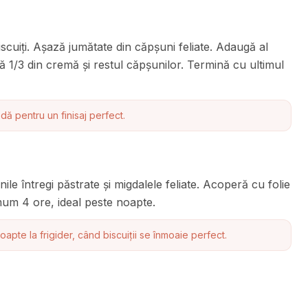
iscuiți. Așază jumătate din căpșuni feliate. Adaugă al
ncă 1/3 din cremă și restul căpșunilor. Termină cu ultimul
ă pentru un finisaj perfect.
le întregi păstrate și migdalele feliate. Acoperă cu folie
imum 4 ore, ideal peste noapte.
apte la frigider, când biscuiții se înmoaie perfect.