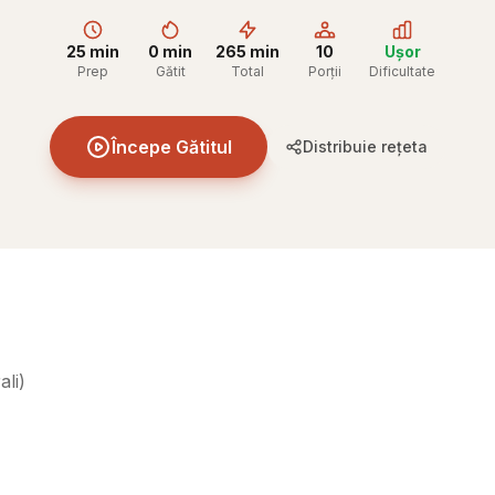
25 min
0 min
265 min
10
Ușor
Prep
Gătit
Total
Porții
Dificultate
Începe Gătitul
Distribuie rețeta
ali
)