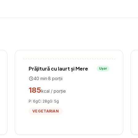
Prăjitură cu Iaurt și Mere
Ușor
40
min
·
8
porții
185
kcal / porție
P:
6
g
C:
28
g
G:
5
g
VEGETARIAN