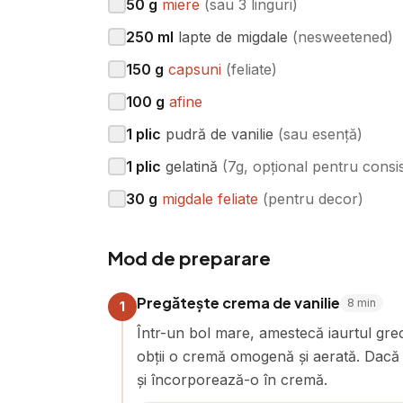
50
g
miere
(
sau 3 linguri
)
250
ml
lapte de migdale
(
nesweetened
)
150
g
capsuni
(
feliate
)
100
g
afine
1
plic
pudră de vanilie
(
sau esență
)
1
plic
gelatină
(
7g, opțional pentru consi
30
g
migdale feliate
(
pentru decor
)
Mod de preparare
Pregătește crema de vanilie
8
min
1
Într-un bol mare, amestecă iaurtul gr
obții o cremă omogenă și aerată. Dacă f
și încorporează-o în cremă.