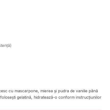
stență
)
ecesc cu mascarpone, mierea și pudra de vanilie până
olosești gelatină, hidratează-o conform instrucțiunilor