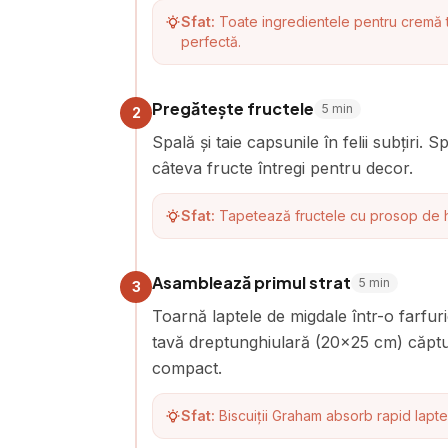
Sfat:
Toate ingredientele pentru cremă t
perfectă.
Pregătește fructele
5
min
2
Spală și taie capsunile în felii subțiri. 
câteva fructe întregi pentru decor.
Sfat:
Tapetează fructele cu prosop de h
Asamblează primul strat
5
min
3
Toarnă laptele de migdale într-o farfurie
tavă dreptunghiulară (20x25 cm) căptuș
compact.
Sfat:
Biscuiții Graham absorb rapid lapt