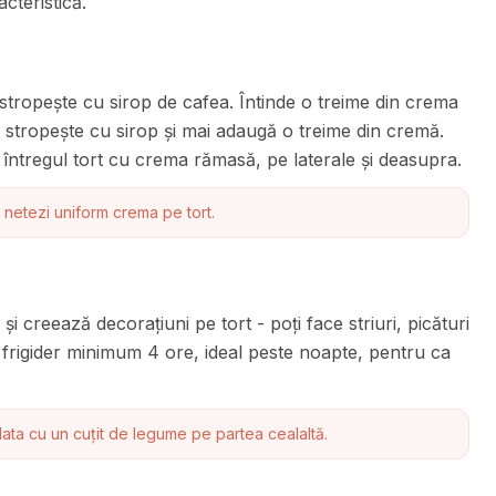
cteristică.
stropește cu sirop de cafea. Întinde o treime din crema
, stropește cu sirop și mai adaugă o treime din cremă.
 întregul tort cu crema rămasă, pe laterale și deasupra.
 netezi uniform crema pe tort.
i creează decorațiuni pe tort - poți face striuri, picături
a frigider minimum 4 ore, ideal peste noapte, pentru ca
lata cu un cuțit de legume pe partea cealaltă.