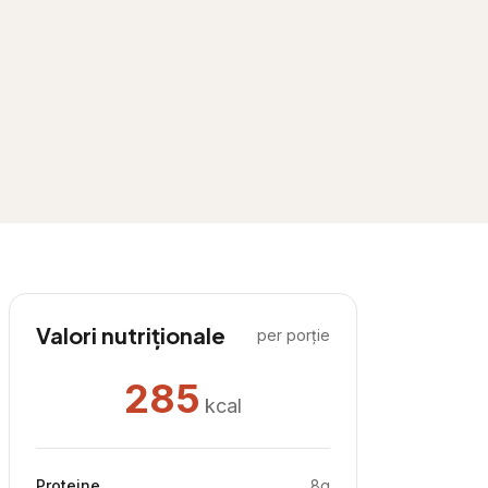
Valori nutriționale
per porție
285
kcal
Proteine
8
g