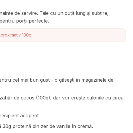
nainte de servire. Taie cu un cuțit lung și subțire,
pentru porții perfecte.
 aproximativ 100g.
entru cel mai bun gust - o găsești în magazinele de
u zahăr de cocos (100g), dar vor crește caloriile cu circa
recipient acoperit.
 30g proteină din zer de vanilie în cremă.