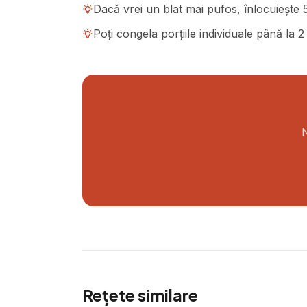
Dacă vrei un blat mai pufos, înlocuiește 5
Poți congela porțiile individuale până la 
N
Rețete similare