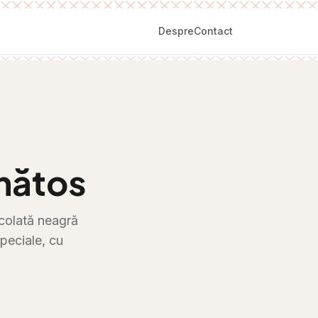
Despre
Contact
ănătos
ocolată neagră
speciale, cu