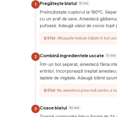
Pregătește blatul
15
min
1
Preîncălzește cuptorul la 180°C. Separ
cu un praf de sare. Amestecă gălbenușu
pufoasă. Adaugă uleiul de cocos topit și
Sfat:
Albușurile trebuie bătute în bol us
Combină ingredientele uscate
10
min
2
Într-un bol separat, amestecă făina int
eritritol. Incorporează treptat amestec
laptele de migdale. Adaugă blând spuma
Sfat:
Nu amesteca prea mult pentru a nu 
Coace blatul
40
min
3
Toarnă compoziția într-o formă de 24 