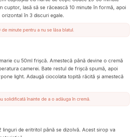
in cuptor, lasă să se răcească 10 minute în formă, apoi
orizontal în 3 discuri egale.
de minute pentru a nu se lăsa blatul.
-marie cu 50ml frișcă. Amestecă până devine o cremă
eratura camerei. Bate restul de frișcă spumă, apoi
pone light. Adaugă ciocolata topită răcită și amestecă
nu solidificată înainte de a o adăuga în cremă.
inguri de eritritol până se dizolvă. Acest sirop va