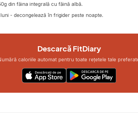
0g din făina integrală cu făină albă.
2 luni - decongelează în frigider peste noapte.
Descarcă FitDiary
umără caloriile automat pentru toate rețetele tale preferat