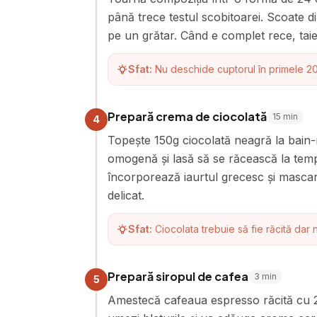
până trece testul scobitoarei. Scoate d
pe un grătar. Când e complet rece, taie 
Sfat:
Nu deschide cuptorul în primele 20 
Prepară crema de ciocolată
15
min
4
Topește 150g ciocolată neagră la bain
omogenă și lasă să se răcească la temp
încorporează iaurtul grecesc și mascar
delicat.
Sfat:
Ciocolata trebuie să fie răcită dar 
Prepară siropul de cafea
3
min
5
Amestecă cafeaua espresso răcită cu 2 l