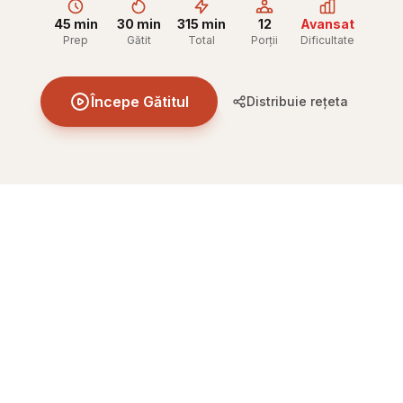
45 min
30 min
315 min
12
Avansat
Prep
Gătit
Total
Porții
Dificultate
Începe Gătitul
Distribuie rețeta