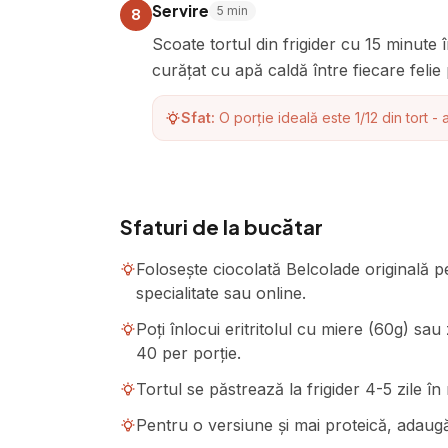
Servire
5
min
8
Scoate tortul din frigider cu 15 minute î
curățat cu apă caldă între fiecare felie 
Sfat:
O porție ideală este 1/12 din tort -
Sfaturi de la bucătar
Folosește ciocolată Belcolade originală p
specialitate sau online.
Poți înlocui eritritolul cu miere (60g) sa
40 per porție.
Tortul se păstrează la frigider 4-5 zile în 
Pentru o versiune și mai proteică, adaugă