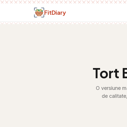
Salt la conținut
FitDiary
Tort 
O versiune ma
de calitate