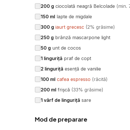
200
g
ciocolată neagră Belcolade
(
min.
150
ml
lapte de migdale
300
g
iaurt grecesc
(
2% grăsime
)
250
g
brânză mascarpone light
50
g
unt de cocos
1
linguriță
praf de copt
2
linguriță
esență de vanilie
100
ml
cafea espresso
(
răcită
)
200
ml
frișcă
(
33% grăsime
)
1
vârf de linguriță
sare
Mod de preparare