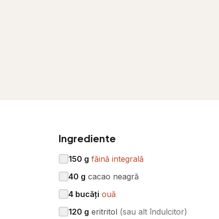
Ingrediente
150
g
făină integrală
40
g
cacao neagră
4
bucăți
ouă
120
g
eritritol
(
sau alt îndulcitor
)