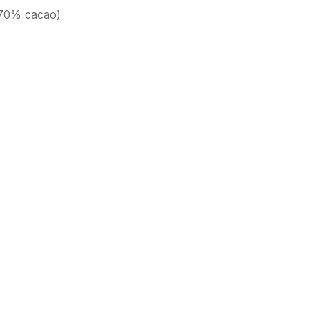
 70% cacao
)