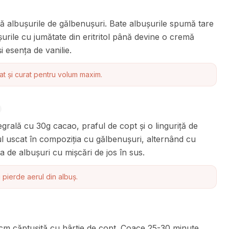
ă albușurile de gălbenușuri. Bate albușurile spumă tare
rile cu jumătate din eritritol până devine o cremă
 esența de vanilie.
cat și curat pentru volum maxim.
egrală cu 30g cacao, praful de copt și o linguriță de
ul uscat în compoziția cu gălbenușuri, alternând cu
 de albușuri cu mișcări de jos în sus.
pierde aerul din albuș.
cm căptușită cu hârtie de copt. Coace 25-30 minute