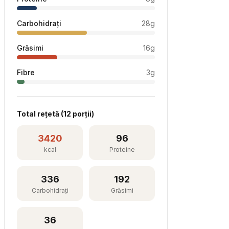
Carbohidrați
28
g
Grăsimi
16
g
Fibre
3
g
Total rețetă (
12
porții)
3420
96
kcal
Proteine
336
192
Carbohidrați
Grăsimi
36