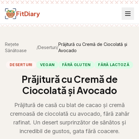
Salt la conținut
FitDiary
Rețete
Prăjitură cu Cremă de Ciocolată și
/
Deserturi
/
Sănătoase
Avocado
DESERTURI
VEGAN
FĂRĂ GLUTEN
FĂRĂ LACTOZĂ
Prăjitură cu Cremă de
Ciocolată și Avocado
Prăjitură de casă cu blat de cacao și cremă
cremoasă de ciocolată cu avocado, fără zahăr
rafinat. Un desert surprinzător de sănătos și
incredibil de gustos, gata fără coacere.