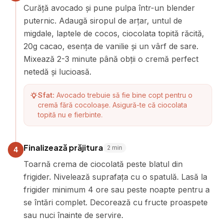
Curăță avocado și pune pulpa într-un blender
puternic. Adaugă siropul de arțar, untul de
migdale, laptele de cocos, ciocolata topită răcită,
20g cacao, esența de vanilie și un vârf de sare.
Mixează 2-3 minute până obții o cremă perfect
netedă și lucioasă.
Sfat:
Avocado trebuie să fie bine copt pentru o
cremă fără cocoloașe. Asigură-te că ciocolata
topită nu e fierbinte.
Finalizează prăjitura
2
min
4
Toarnă crema de ciocolată peste blatul din
frigider. Nivelează suprafața cu o spatulă. Lasă la
frigider minimum 4 ore sau peste noapte pentru a
se întări complet. Decorează cu fructe proaspete
sau nuci înainte de servire.