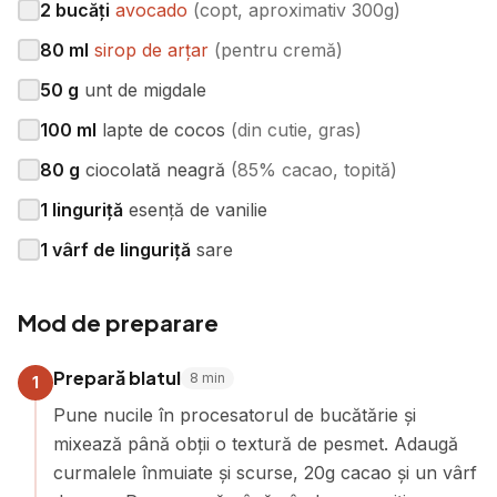
2
bucăți
avocado
(
copt, aproximativ 300g
)
80
ml
sirop de arțar
(
pentru cremă
)
50
g
unt de migdale
100
ml
lapte de cocos
(
din cutie, gras
)
80
g
ciocolată neagră
(
85% cacao, topită
)
1
linguriță
esență de vanilie
1
vârf de linguriță
sare
Mod de preparare
Prepară blatul
8
min
1
Pune nucile în procesatorul de bucătărie și
mixează până obții o textură de pesmet. Adaugă
curmalele înmuiate și scurse, 20g cacao și un vârf