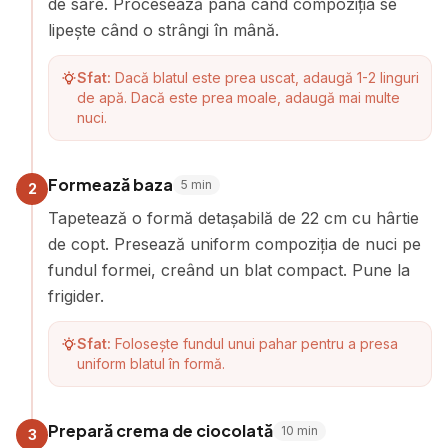
de sare. Procesează până când compoziția se
lipește când o strângi în mână.
Sfat:
Dacă blatul este prea uscat, adaugă 1-2 linguri
de apă. Dacă este prea moale, adaugă mai multe
nuci.
Formează baza
5
min
2
Tapetează o formă detașabilă de 22 cm cu hârtie
de copt. Presează uniform compoziția de nuci pe
fundul formei, creând un blat compact. Pune la
frigider.
Sfat:
Folosește fundul unui pahar pentru a presa
uniform blatul în formă.
Prepară crema de ciocolată
10
min
3