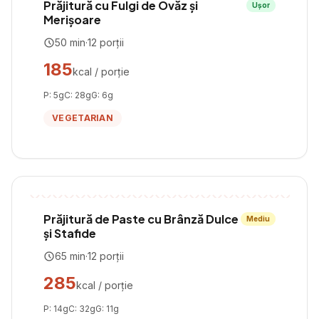
Prăjitură cu Fulgi de Ovăz și
Ușor
Merișoare
50
min
·
12
porții
185
kcal / porție
P:
5
g
C:
28
g
G:
6
g
VEGETARIAN
Prăjitură de Paste cu Brânză Dulce
Mediu
și Stafide
65
min
·
12
porții
285
kcal / porție
P:
14
g
C:
32
g
G:
11
g