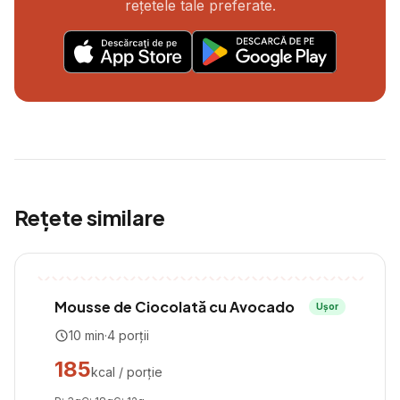
rețetele tale preferate.
Rețete similare
Mousse de Ciocolată cu Avocado
Ușor
10
min
·
4
porții
185
kcal / porție