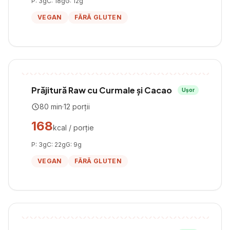
P:
3
g
C:
18
g
G:
12
g
VEGAN
FĂRĂ GLUTEN
Prăjitură Raw cu Curmale și Cacao
Ușor
80
min
·
12
porții
168
kcal / porție
P:
3
g
C:
22
g
G:
9
g
VEGAN
FĂRĂ GLUTEN