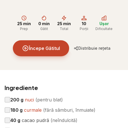
25 min
0 min
25 min
10
Ușor
Prep
Gătit
Total
Porții
Dificultate
Începe Gătitul
Distribuie rețeta
Ingrediente
200
g
nuci
(
pentru blat
)
180
g
curmale
(
fără sâmburi, înmuiate
)
40
g
cacao pudră
(
neîndulcită
)