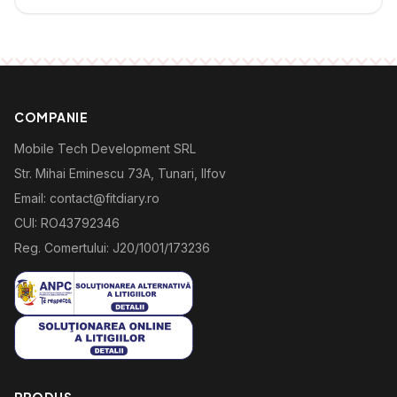
COMPANIE
Mobile Tech Development SRL
Str. Mihai Eminescu 73A, Tunari, Ilfov
Email: contact@fitdiary.ro
CUI: RO43792346
Reg. Comertului: J20/1001/173236