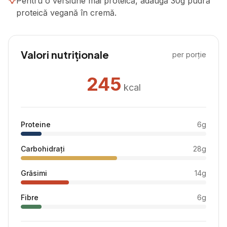
Pentru o versiune mai proteică, adaugă 30g pudră
proteică vegană în cremă.
Valori nutriționale
per porție
245
kcal
Proteine
6
g
Carbohidrați
28
g
Grăsimi
14
g
Fibre
6
g