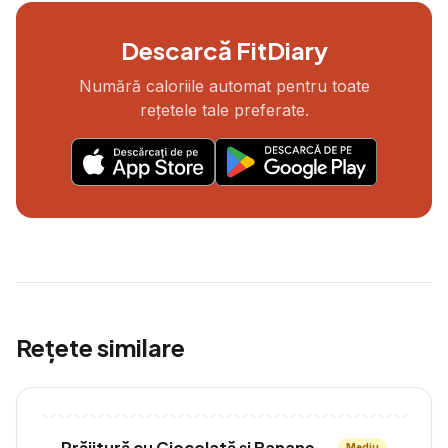
Descarcă FitDiary
Numără caloriile automat pentru toate
rețetele tale preferate.
Rețete similare
Prăjitură cu Ciocolată și Banane
Mediu