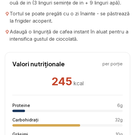
ouă de in (3 linguri semințe de in + 9 linguri apă).
Tortul se poate pregăti cu o zi înainte - se păstrează
la frigider acoperit.
Adaugă o linguriță de cafea instant în aluat pentru a
intensifica gustul de ciocolată.
Valori nutriționale
per porție
245
kcal
Proteine
6
g
Carbohidrați
32
g
Grăsimi
10
g