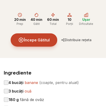
20 min
40 min
60 min
10
Ușor
Prep
Gătit
Total
Porții
Dificultate
Începe Gătitul
Distribuie rețeta
Ingrediente
4
bucăți
banane
(
coapte, pentru aluat
)
3
bucăți
ouă
180
g
făină de ovăz