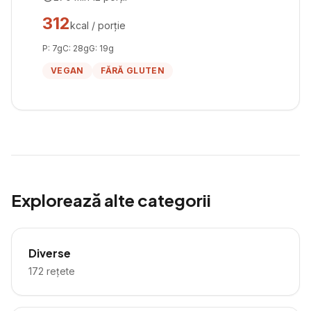
312
kcal / porție
P:
7
g
C:
28
g
G:
19
g
VEGAN
FĂRĂ GLUTEN
Explorează alte categorii
Diverse
172
rețete