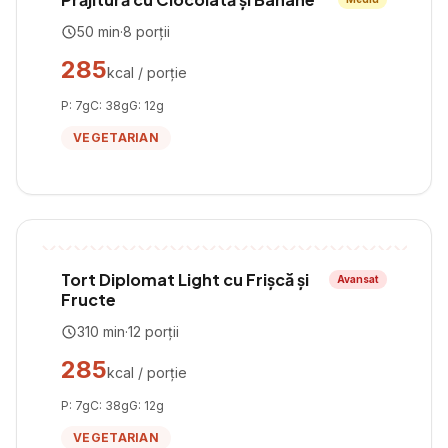
50
min
·
8
porții
285
kcal / porție
P:
7
g
C:
38
g
G:
12
g
VEGETARIAN
Tort Diplomat Light cu Frișcă și
Avansat
Fructe
310
min
·
12
porții
285
kcal / porție
P:
7
g
C:
38
g
G:
12
g
VEGETARIAN