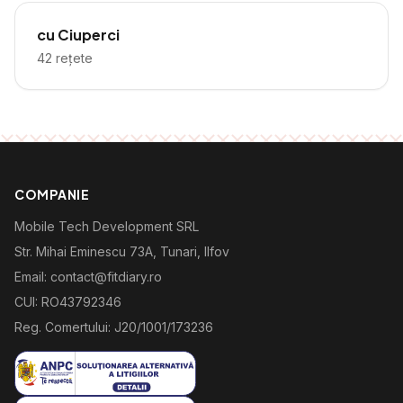
cu Ciuperci
42
rețete
COMPANIE
Mobile Tech Development SRL
Str. Mihai Eminescu 73A, Tunari, Ilfov
Email: contact@fitdiary.ro
CUI: RO43792346
Reg. Comertului: J20/1001/173236