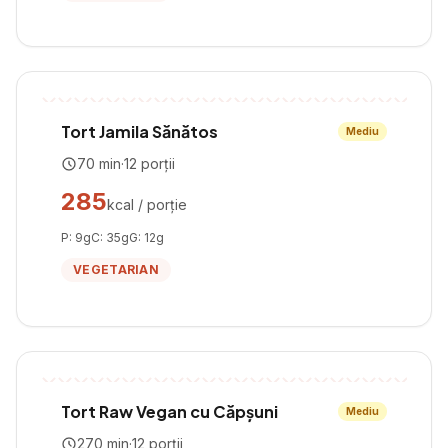
Tort Jamila Sănătos
Mediu
70
min
·
12
porții
285
kcal / porție
P:
9
g
C:
35
g
G:
12
g
VEGETARIAN
Tort Raw Vegan cu Căpșuni
Mediu
270
min
·
12
porții