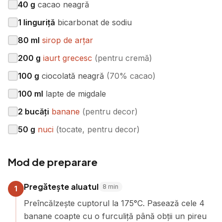
40
g
cacao neagră
1
linguriță
bicarbonat de sodiu
80
ml
sirop de arțar
200
g
iaurt grecesc
(
pentru cremă
)
100
g
ciocolată neagră
(
70% cacao
)
100
ml
lapte de migdale
2
bucăți
banane
(
pentru decor
)
50
g
nuci
(
tocate, pentru decor
)
Mod de preparare
Pregătește aluatul
8
min
1
Preîncălzește cuptorul la 175°C. Pasează cele 4
banane coapte cu o furculiță până obții un pireu