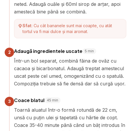
neted. Adaugă ouăle și 60ml sirop de arțar, apoi
amestecă bine până se combină.
Sfat:
Cu cât bananele sunt mai coapte, cu atât
tortul va fi mai dulce și mai aromat.
Adaugă ingredientele uscate
5
min
2
Într-un bol separat, combină făina de ovăz cu
cacaoa și bicarbonatul. Adaugă treptat amestecul
uscat peste cel umed, omogenizând cu o spatulă.
Compoziția trebuie să fie densă dar să curgă ușor.
Coace blatul
45
min
3
Toarnă aluatul într-o formă rotundă de 22 cm,
unsă cu puțin ulei și tapetată cu hârtie de copt.
Coace 35-40 minute până când un băț introdus în