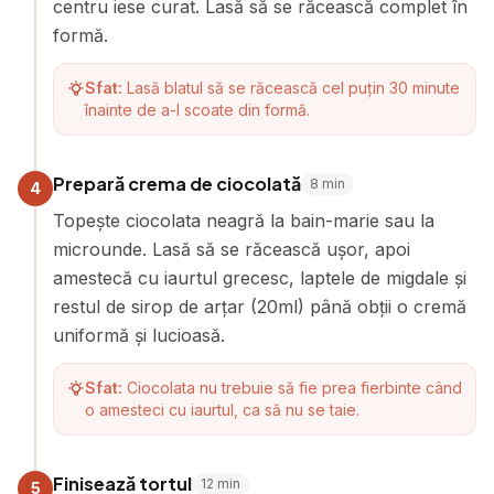
centru iese curat. Lasă să se răcească complet în
formă.
Sfat:
Lasă blatul să se răcească cel puțin 30 minute
înainte de a-l scoate din formă.
Prepară crema de ciocolată
8
min
4
Topește ciocolata neagră la bain-marie sau la
microunde. Lasă să se răcească ușor, apoi
amestecă cu iaurtul grecesc, laptele de migdale și
restul de sirop de arțar (20ml) până obții o cremă
uniformă și lucioasă.
Sfat:
Ciocolata nu trebuie să fie prea fierbinte când
o amesteci cu iaurtul, ca să nu se taie.
Finisează tortul
12
min
5