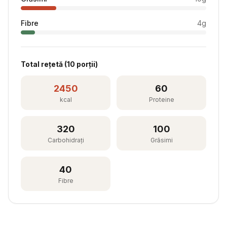
Fibre
4
g
Total rețetă (
10
porții)
2450
60
kcal
Proteine
320
100
Carbohidrați
Grăsimi
40
Fibre