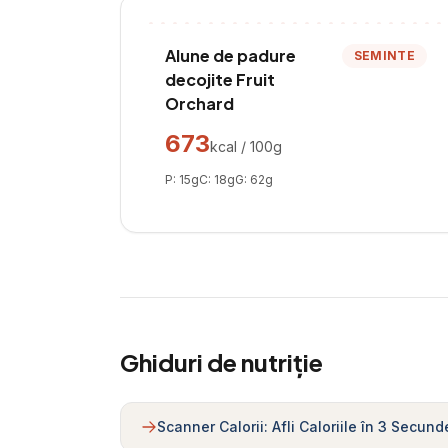
Alune de padure
SEMINTE
decojite Fruit
Orchard
673
kcal / 100g
P:
15
g
C:
18
g
G:
62
g
Ghiduri de nutriție
Scanner Calorii: Afli Caloriile în 3 Secund