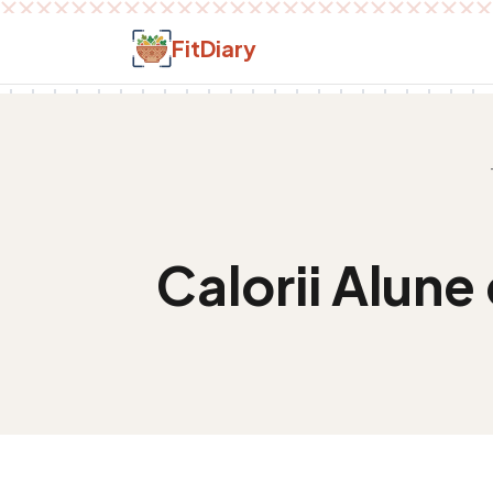
Salt la conținut
FitDiary
Calorii
Alune 