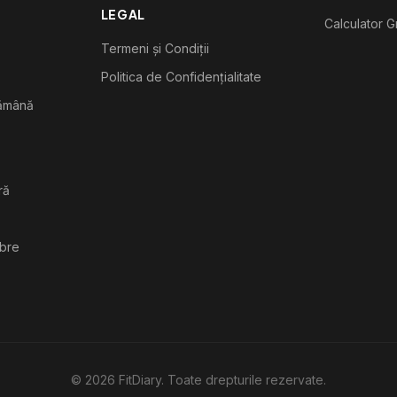
LEGAL
Calculator G
Termeni și Condiții
Politica de Confidențialitate
tămână
ră
ibre
©
2026
FitDiary. Toate drepturile rezervate.