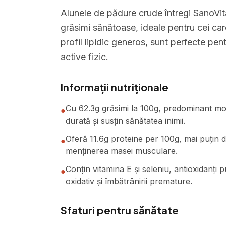
Alunele de pădure crude întregi SanoVita
grăsimi sănătoase, ideale pentru cei car
profil lipidic generos, sunt perfecte pe
active fizic.
Informații nutriționale
Cu 62.3g grăsimi la 100g, predominant mo
●
durată și susțin sănătatea inimii.
Oferă 11.6g proteine per 100g, mai puțin de
●
menținerea masei musculare.
Conțin vitamina E și seleniu, antioxidanți 
●
oxidativ și îmbătrânirii premature.
Sfaturi pentru sănătate