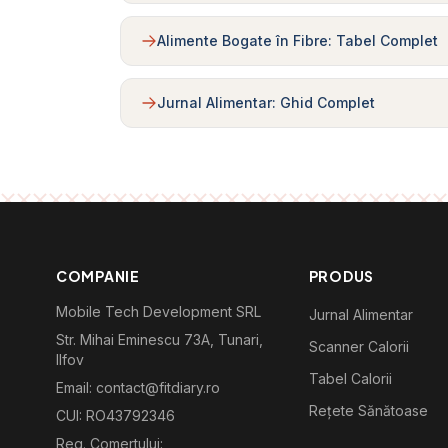
Alimente Bogate în Fibre: Tabel Complet
Jurnal Alimentar: Ghid Complet
COMPANIE
PRODUS
Mobile Tech Development SRL
Jurnal Alimentar
Str. Mihai Eminescu 73A, Tunari,
Scanner Calorii
Ilfov
Tabel Calorii
Email: contact@fitdiary.ro
Rețete Sănătoase
CUI: RO43792346
Reg. Comertului: