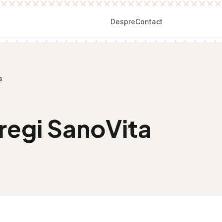
Despre
Contact
a
regi SanoVita