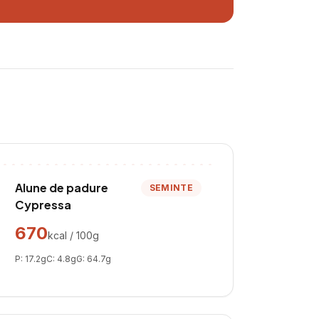
Alune de padure
SEMINTE
Cypressa
670
kcal / 100g
P:
17.2
g
C:
4.8
g
G:
64.7
g