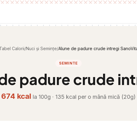
Tabel Calorii
/
Nuci și Semințe
/
Alune de padure crude intregi SanoVit
SEMINTE
de padure crude int
674
kcal
la 100g ·
135
kcal per
o mână mică (20g)