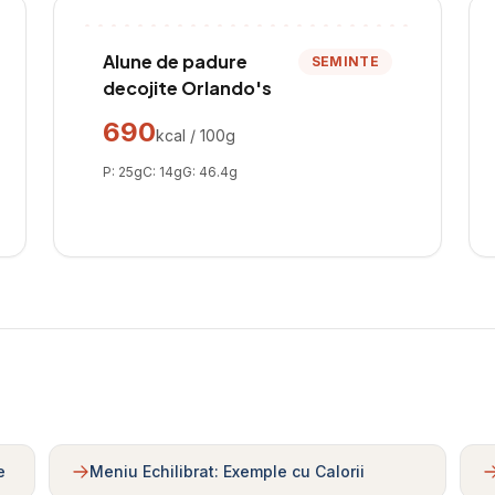
Alune de padure
SEMINTE
decojite Orlando's
690
kcal / 100g
P:
25
g
C:
14
g
G:
46.4
g
e
Meniu Echilibrat: Exemple cu Calorii