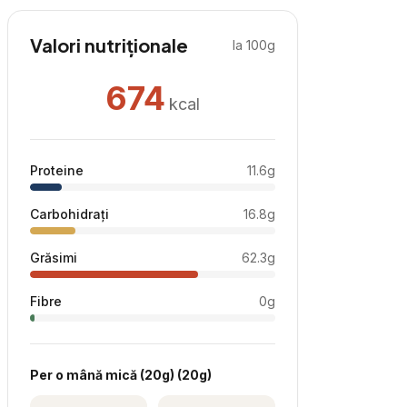
Valori nutriționale
la 100g
674
kcal
Proteine
11.6
g
Carbohidrați
16.8
g
Grăsimi
62.3
g
Fibre
0
g
Per
o mână mică (20g)
(
20
g)