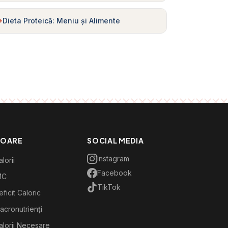
Dieta Proteică: Meniu și Alimente
TOARE
SOCIAL MEDIA
Instagram
lorii
Facebook
MC
TikTok
ficit Caloric
acronutrienți
alorii Necesare