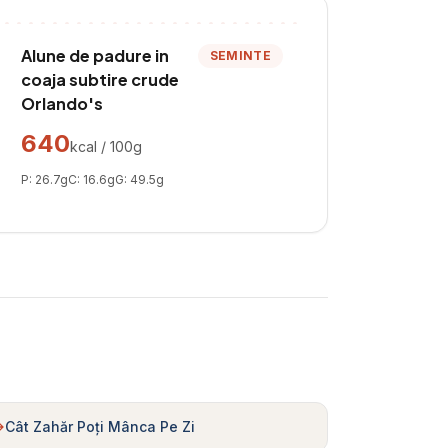
Alune de padure in
SEMINTE
coaja subtire crude
Orlando's
640
kcal / 100g
P:
26.7
g
C:
16.6
g
G:
49.5
g
Cât Zahăr Poți Mânca Pe Zi