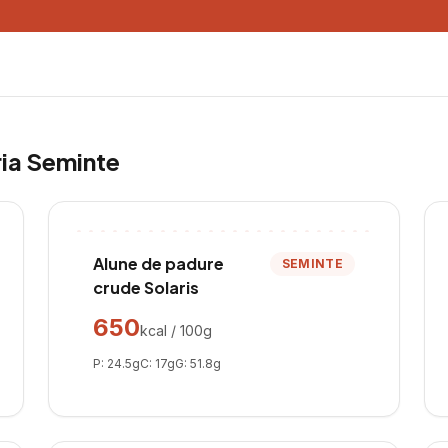
ria
Seminte
Alune de padure
SEMINTE
crude Solaris
650
kcal / 100g
P:
24.5
g
C:
17
g
G:
51.8
g