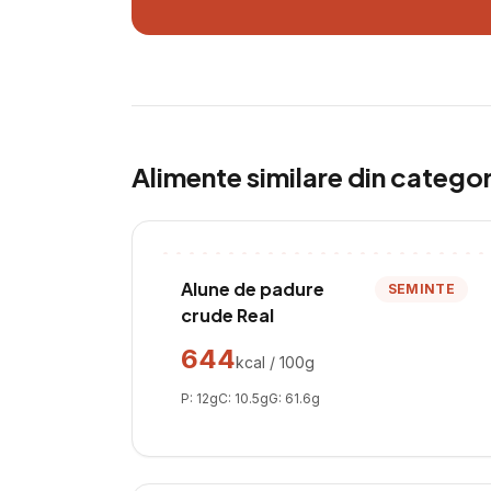
Alimente similare din catego
Alune de padure
SEMINTE
crude Real
644
kcal / 100g
P:
12
g
C:
10.5
g
G:
61.6
g