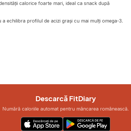
nsității calorice foarte mari, ideal ca snack după
 echilibra profilul de acizi grași cu mai mulți omega-3.
Descarcă FitDiary
Numără caloriile automat pentru mâncarea românească.