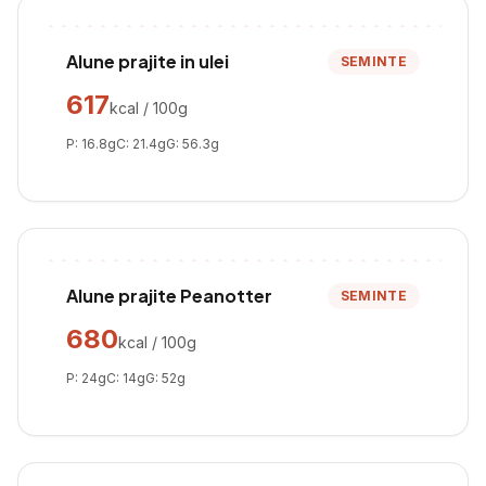
Alune prajite in ulei
SEMINTE
617
kcal / 100g
P:
16.8
g
C:
21.4
g
G:
56.3
g
Alune prajite Peanotter
SEMINTE
680
kcal / 100g
P:
24
g
C:
14
g
G:
52
g