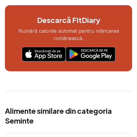
Descarcă FitDiary
Numără caloriile automat pentru mâncarea
românească.
Alimente similare din categoria
Seminte