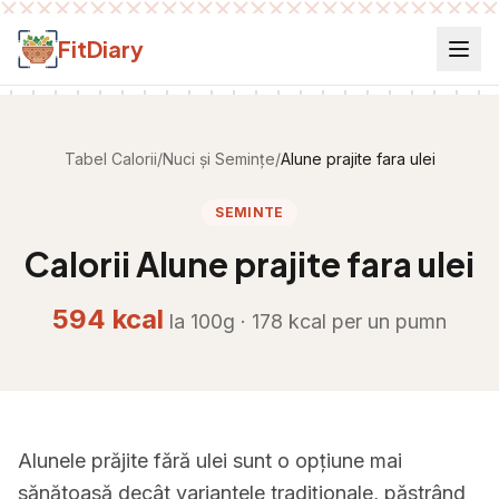
Salt la conținut
FitDiary
Tabel Calorii
/
Nuci și Semințe
/
Alune prajite fara ulei
SEMINTE
Calorii
Alune prajite fara ulei
594
kcal
la 100g ·
178
kcal per
un pumn
Alunele prăjite fără ulei sunt o opțiune mai
sănătoasă decât variantele tradiționale, păstrând