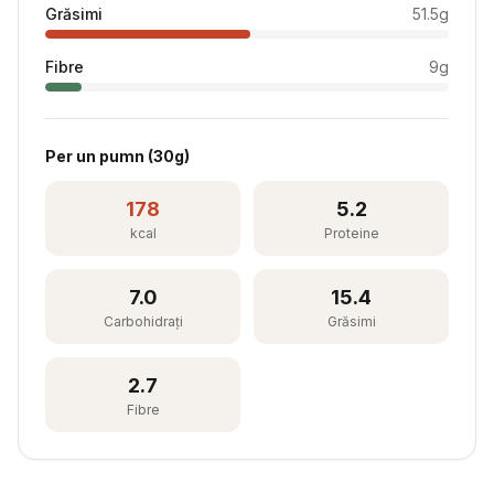
Grăsimi
51.5
g
Fibre
9
g
Per
un pumn
(
30
g)
178
5.2
kcal
Proteine
7.0
15.4
Carbohidrați
Grăsimi
2.7
Fibre