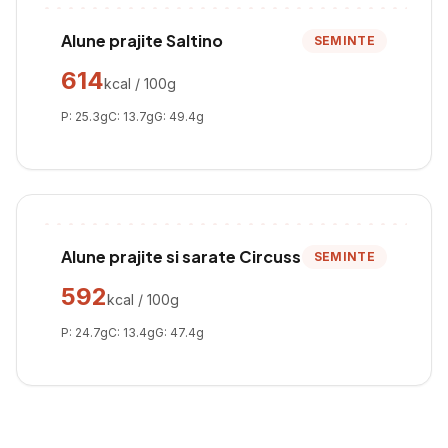
Alune prajite Saltino
SEMINTE
614
kcal / 100g
P:
25.3
g
C:
13.7
g
G:
49.4
g
Alune prajite si sarate Circuss
SEMINTE
592
kcal / 100g
P:
24.7
g
C:
13.4
g
G:
47.4
g