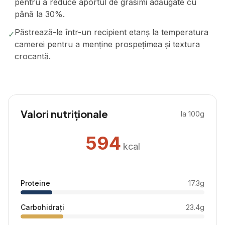
pentru a reduce aportul de grăsimi adăugate cu
până la 30%.
Păstrează-le într-un recipient etanș la temperatura
✓
camerei pentru a menține prospețimea și textura
crocantă.
Valori nutriționale
la 100g
594
kcal
Proteine
17.3
g
Carbohidrați
23.4
g