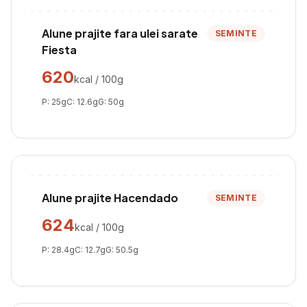
Alune prajite fara ulei sarate
SEMINTE
Fiesta
620
kcal / 100g
P:
25
g
C:
12.6
g
G:
50
g
Alune prajite Hacendado
SEMINTE
624
kcal / 100g
P:
28.4
g
C:
12.7
g
G:
50.5
g