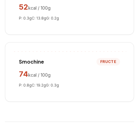
52
kcal / 100g
P:
0.3
g
C:
13.8
g
G:
0.2
g
Smochine
FRUCTE
74
kcal / 100g
P:
0.8
g
C:
19.2
g
G:
0.3
g