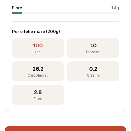
Fibre
1.4
g
Per
o felie mare
(
200
g)
100
1.0
kcal
Proteine
26.2
0.2
Carbohidrați
Grăsimi
2.8
Fibre