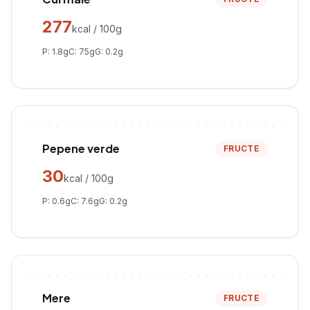
277
kcal / 100g
P:
1.8
g
C:
75
g
G:
0.2
g
Pepene verde
FRUCTE
30
kcal / 100g
P:
0.6
g
C:
7.6
g
G:
0.2
g
Mere
FRUCTE