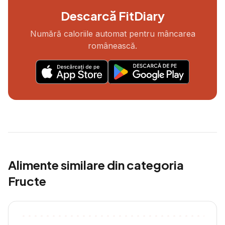
Descarcă FitDiary
Numără caloriile automat pentru mâncarea
românească.
Alimente similare din categoria
Fructe