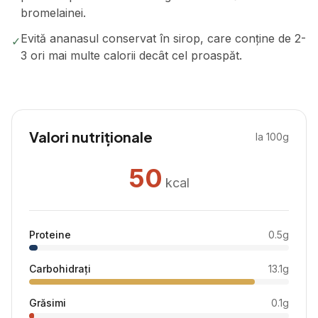
bromelainei.
Evită ananasul conservat în sirop, care conține de 2-
✓
3 ori mai multe calorii decât cel proaspăt.
Valori nutriționale
la 100g
50
kcal
Proteine
0.5
g
Carbohidrați
13.1
g
Grăsimi
0.1
g