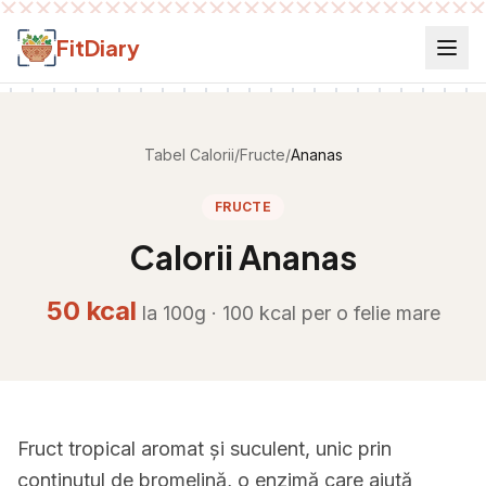
Salt la conținut
FitDiary
Tabel Calorii
/
Fructe
/
Ananas
FRUCTE
Calorii
Ananas
50
kcal
la 100g ·
100
kcal per
o felie mare
Fruct tropical aromat și suculent, unic prin
conținutul de bromelină, o enzimă care ajută