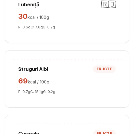
🇷🇴
Lubeniță
30
kcal / 100g
P:
0.6
g
C:
7.6
g
G:
0.2
g
Struguri Albi
FRUCTE
69
kcal / 100g
P:
0.7
g
C:
18.1
g
G:
0.2
g
Curmale
FRUCTE