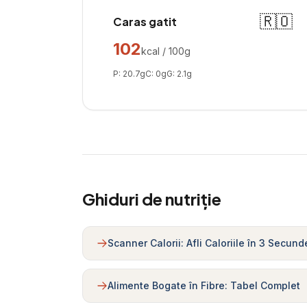
🇷🇴
Caras gatit
102
kcal / 100g
P:
20.7
g
C:
0
g
G:
2.1
g
Ghiduri de nutriție
Scanner Calorii: Afli Caloriile în 3 Secund
Alimente Bogate în Fibre: Tabel Complet