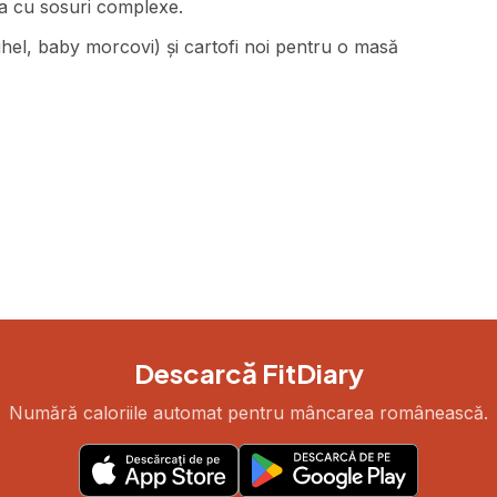
ca cu sosuri complexe.
hel, baby morcovi) și cartofi noi pentru o masă
Descarcă FitDiary
Numără caloriile automat pentru mâncarea românească.