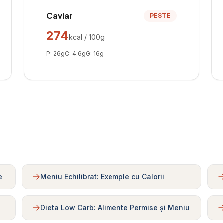
Caviar
PESTE
274
kcal / 100g
P:
26
g
C:
4.6
g
G:
16
g
e
Meniu Echilibrat: Exemple cu Calorii
Dieta Low Carb: Alimente Permise și Meniu