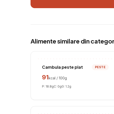
Alimente similare din catego
Cambula peste plat
PESTE
91
kcal / 100g
P:
18.8
g
C:
0
g
G:
1.2
g