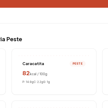
ria
Peste
Caracatita
PESTE
82
kcal / 100g
P:
14.9
g
C:
2.2
g
G:
1
g