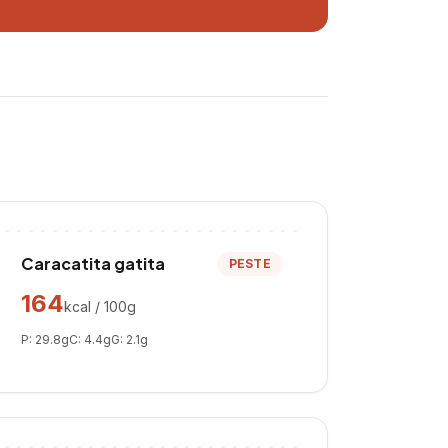
Caracatita gatita
PESTE
164
kcal / 100g
P:
29.8
g
C:
4.4
g
G:
2.1
g