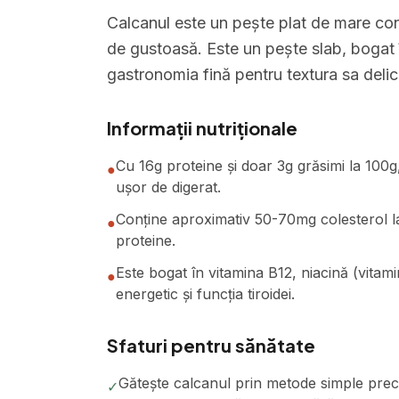
Calcanul este un pește plat de mare cons
de gustoasă. Este un pește slab, bogat î
gastronomia fină pentru textura sa delic
Informații nutriționale
Cu 16g proteine și doar 3g grăsimi la 100g
●
ușor de digerat.
Conține aproximativ 50-70mg colesterol l
●
proteine.
Este bogat în vitamina B12, niacină (vitami
●
energetic și funcția tiroidei.
Sfaturi pentru sănătate
Gătește calcanul prin metode simple prec
✓