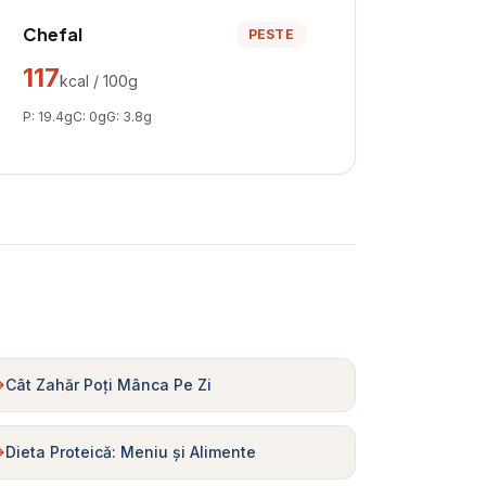
Chefal
PESTE
117
kcal / 100g
P:
19.4
g
C:
0
g
G:
3.8
g
Cât Zahăr Poți Mânca Pe Zi
Dieta Proteică: Meniu și Alimente