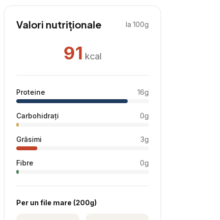
Valori nutriționale
la 100g
91
kcal
Proteine
16
g
Carbohidrați
0
g
Grăsimi
3
g
Fibre
0
g
Per
un file mare
(
200
g)