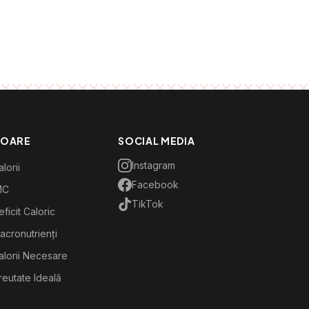
TOARE
SOCIAL MEDIA
Instagram
lorii
Facebook
MC
TikTok
ficit Caloric
acronutrienți
alorii Necesare
reutate Ideală