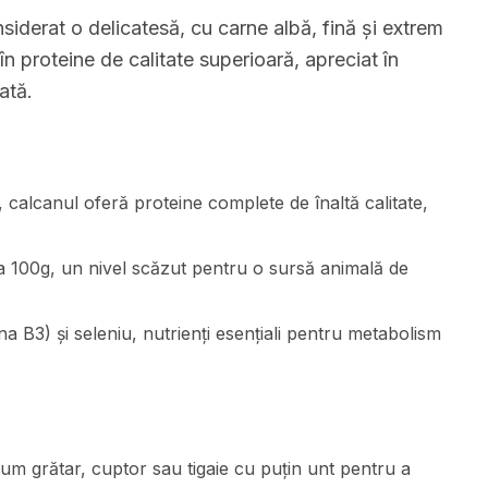
iderat o delicatesă, cu carne albă, fină și extrem
n proteine de calitate superioară, apreciat în
ată.
, calcanul oferă proteine complete de înaltă calitate,
a 100g, un nivel scăzut pentru o sursă animală de
na B3) și seleniu, nutrienți esențiali pentru metabolism
um grătar, cuptor sau tigaie cu puțin unt pentru a