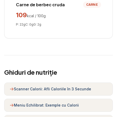
Carne de berbec cruda
CARNE
109
kcal / 100g
P:
22
g
C:
0
g
G:
2
g
Ghiduri de nutriție
Scanner Calorii: Afli Caloriile în 3 Secunde
Meniu Echilibrat: Exemple cu Calorii