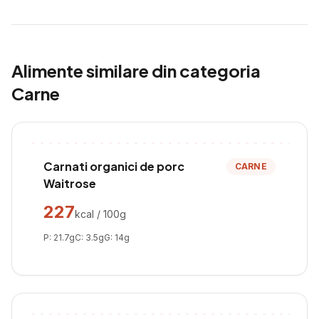
Alimente similare din categoria
Carne
Carnati organici de porc
CARNE
Waitrose
227
kcal / 100g
P:
21.7
g
C:
3.5
g
G:
14
g