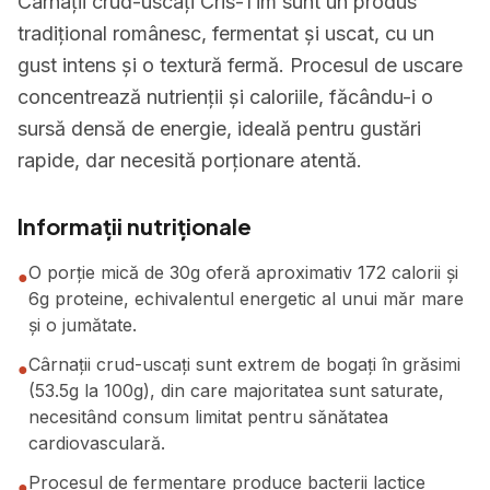
Cârnații crud-uscați Cris-Tim sunt un produs
tradițional românesc, fermentat și uscat, cu un
gust intens și o textură fermă. Procesul de uscare
concentrează nutrienții și caloriile, făcându-i o
sursă densă de energie, ideală pentru gustări
rapide, dar necesită porționare atentă.
Informații nutriționale
O porție mică de 30g oferă aproximativ 172 calorii și
●
6g proteine, echivalentul energetic al unui măr mare
și o jumătate.
Cârnații crud-uscați sunt extrem de bogați în grăsimi
●
(53.5g la 100g), din care majoritatea sunt saturate,
necesitând consum limitat pentru sănătatea
cardiovasculară.
Procesul de fermentare produce bacterii lactice
●