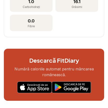
1.0
16.1
Carbohidrați
Grăsimi
0.0
Fibre
Descarcă FitDiary
Numără caloriile automat pentru mâncarea
românească.