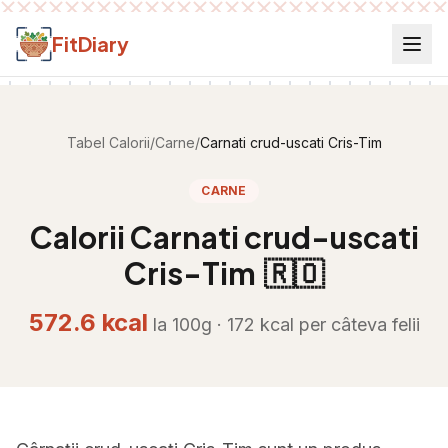
Salt la conținut
FitDiary
Tabel Calorii
/
Carne
/
Carnati crud-uscati Cris-Tim
CARNE
Calorii
Carnati crud-uscati
Cris-Tim
🇷🇴
572.6
kcal
la 100g ·
172
kcal per
câteva felii