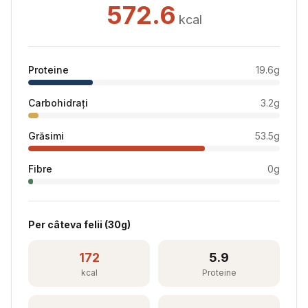
572.6
kcal
Proteine
19.6
g
Carbohidrați
3.2
g
Grăsimi
53.5
g
Fibre
0
g
Per
câteva felii
(
30
g)
172
5.9
kcal
Proteine