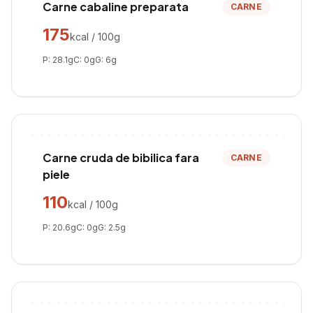
Carne cabaline preparata
CARNE
175
kcal / 100g
P:
28.1
g
C:
0
g
G:
6
g
Carne cruda de bibilica fara
CARNE
piele
110
kcal / 100g
P:
20.6
g
C:
0
g
G:
2.5
g