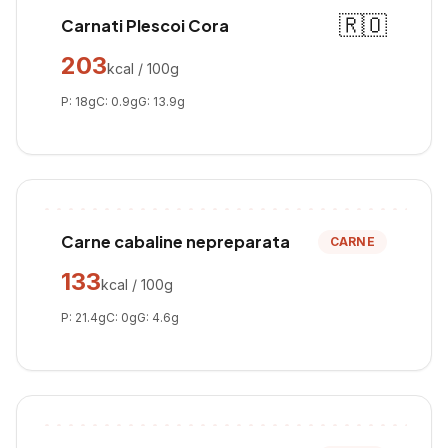
🇷🇴
Carnati Plescoi Cora
203
kcal / 100g
P:
18
g
C:
0.9
g
G:
13.9
g
Carne cabaline nepreparata
CARNE
133
kcal / 100g
P:
21.4
g
C:
0
g
G:
4.6
g