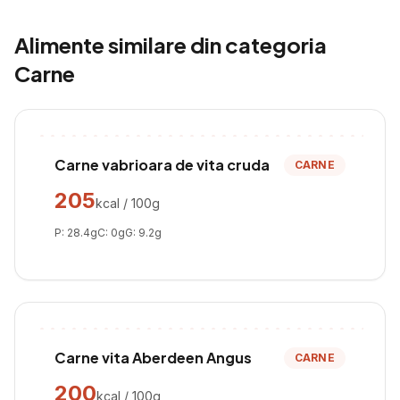
Alimente similare din categoria
Carne
Carne vabrioara de vita cruda
CARNE
205
kcal / 100g
P:
28.4
g
C:
0
g
G:
9.2
g
Carne vita Aberdeen Angus
CARNE
200
kcal / 100g