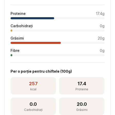
Proteine
17.4
g
Carbohidrați
0
g
Grăsimi
20
g
Fibre
0
g
Per
o porție pentru chiftele
(
100
g)
257
17.4
kcal
Proteine
0.0
20.0
Carbohidrați
Grăsimi