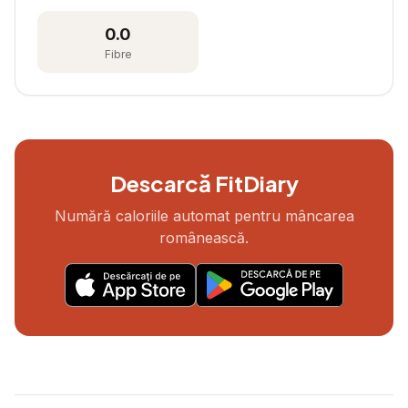
0.0
Fibre
Descarcă FitDiary
Numără caloriile automat pentru mâncarea
românească.