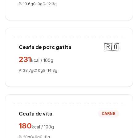
P:
19.6
g
C:
0
g
G:
12.3
g
🇷🇴
Ceafa de porc gatita
231
kcal / 100g
P:
23.7
g
C:
0
g
G:
14.3
g
Ceafa de vita
CARNE
180
kcal / 100g
P:
20
g
C:
0
g
G:
11
g