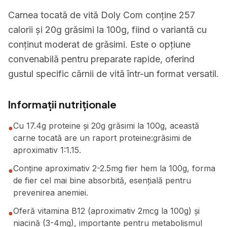
Carnea tocată de vită Doly Com conține 257
calorii și 20g grăsimi la 100g, fiind o variantă cu
conținut moderat de grăsimi. Este o opțiune
convenabilă pentru preparate rapide, oferind
gustul specific cărnii de vită într-un format versatil.
Informații nutriționale
Cu 17.4g proteine și 20g grăsimi la 100g, această
●
carne tocată are un raport proteine:grăsimi de
aproximativ 1:1.15.
Conține aproximativ 2-2.5mg fier hem la 100g, forma
●
de fier cel mai bine absorbită, esențială pentru
prevenirea anemiei.
Oferă vitamina B12 (aproximativ 2mcg la 100g) și
●
niacină (3-4mg), importante pentru metabolismul