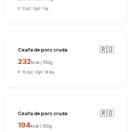
P:
22
g
C:
0
g
G:
13
g
🇷🇴
Ceafa de porc cruda
232
kcal / 100g
P:
15.2
g
C:
0
g
G:
18.8
g
🇷🇴
Ceafa de porc cruda
194
kcal / 100g