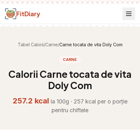
Salt la conținut
FitDiary
Tabel Calorii
/
Carne
/
Carne tocata de vita Doly Com
CARNE
Calorii
Carne tocata de vita
Doly Com
257.2
kcal
la 100g ·
257
kcal per
o porție
pentru chiftele