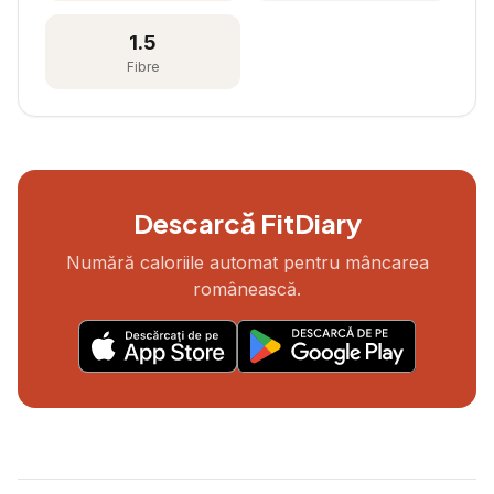
1.5
Fibre
Descarcă FitDiary
Numără caloriile automat pentru mâncarea
românească.