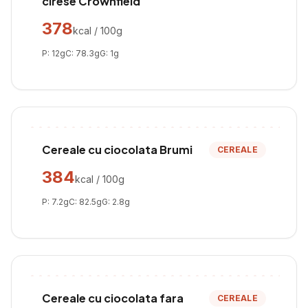
cirese Crownfield
378
kcal / 100g
P:
12
g
C:
78.3
g
G:
1
g
Cereale cu ciocolata Brumi
CEREALE
384
kcal / 100g
P:
7.2
g
C:
82.5
g
G:
2.8
g
Cereale cu ciocolata fara
CEREALE