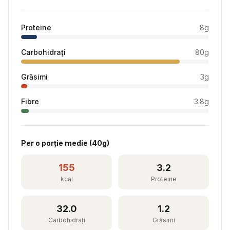
Proteine
8
g
Carbohidrați
80
g
Grăsimi
3
g
Fibre
3.8
g
Per
o porție medie
(
40
g)
155
3.2
kcal
Proteine
32.0
1.2
Carbohidrați
Grăsimi