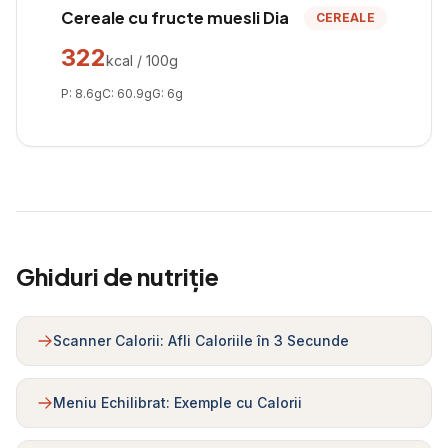
Cereale cu fructe muesli Dia
CEREALE
322
kcal / 100g
P:
8.6
g
C:
60.9
g
G:
6
g
Ghiduri de nutriție
Scanner Calorii: Afli Caloriile în 3 Secunde
Meniu Echilibrat: Exemple cu Calorii