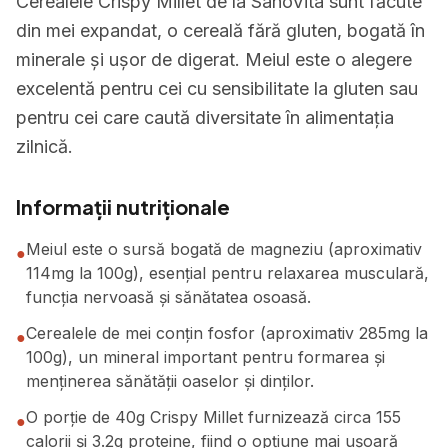
Cerealele Crispy Millet de la SanoVita sunt făcute
din mei expandat, o cereală fără gluten, bogată în
minerale și ușor de digerat. Meiul este o alegere
excelentă pentru cei cu sensibilitate la gluten sau
pentru cei care caută diversitate în alimentația
zilnică.
Informații nutriționale
Meiul este o sursă bogată de magneziu (aproximativ
●
114mg la 100g), esențial pentru relaxarea musculară,
funcția nervoasă și sănătatea osoasă.
Cerealele de mei conțin fosfor (aproximativ 285mg la
●
100g), un mineral important pentru formarea și
menținerea sănătății oaselor și dinților.
O porție de 40g Crispy Millet furnizează circa 155
●
calorii și 3.2g proteine, fiind o opțiune mai ușoară