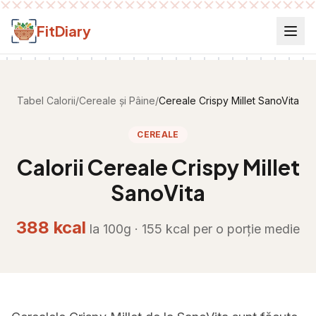
Salt la conținut
FitDiary
Tabel Calorii
/
Cereale și Pâine
/
Cereale Crispy Millet SanoVita
CEREALE
Calorii
Cereale Crispy Millet
SanoVita
388
kcal
la 100g ·
155
kcal per
o porție medie