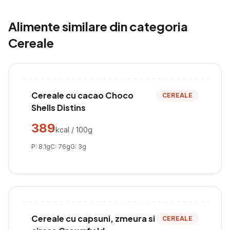
Alimente similare din categoria
Cereale
Cereale cu cacao Choco
CEREALE
Shells Distins
389
kcal / 100g
P:
8.1
g
C:
76
g
G:
3
g
Cereale cu capsuni, zmeura si
CEREALE