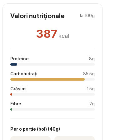
Valori nutriționale
la 100g
387
kcal
Proteine
8
g
Carbohidrați
85.5
g
Grăsimi
1.5
g
Fibre
2
g
Per
o porție (bol)
(
40
g)