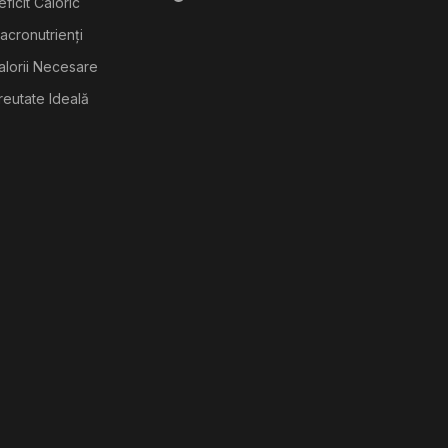
ficit Caloric
acronutrienți
alorii Necesare
reutate Ideală