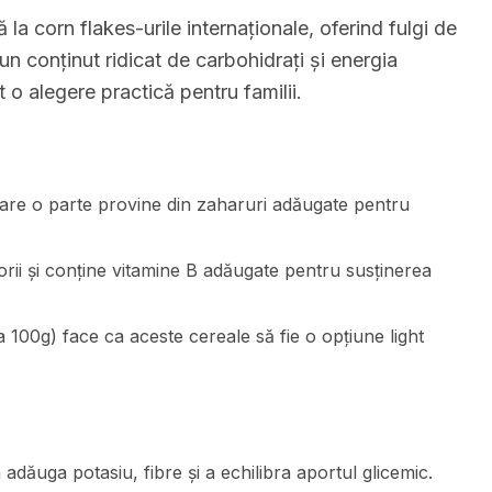
 la corn flakes-urile internaționale, oferind fulgi de
un conținut ridicat de carbohidrați și energia
o alegere practică pentru familii.
 care o parte provine din zaharuri adăugate pentru
rii și conține vitamine B adăugate pentru susținerea
a 100g) face ca aceste cereale să fie o opțiune light
dăuga potasiu, fibre și a echilibra aportul glicemic.