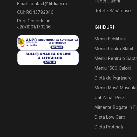
Tabel Calorii
Email: contact@fitdiary.ro
Rețete Sănătoase
CUI: RO43792346
Reg. Comertului:
J20/1001/173236
GHIDURI
Meniu Echilibrat
Meniu Pentru Slăbit
Meniu Pentru o Săp
Meniu 1500 Calorii
Dietă de Îngrășare
Meniu Masă Muscula
Cât Zahăr Pe Zi
Alimente Bogate în F
Dieta Low Carb
Dieta Proteică