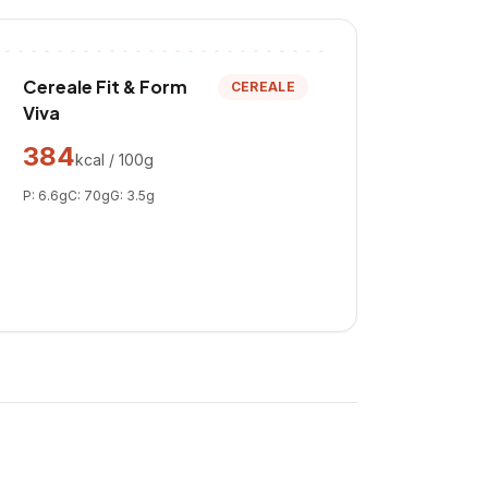
Cereale Fit & Form
CEREALE
Viva
384
kcal / 100g
P:
6.6
g
C:
70
g
G:
3.5
g