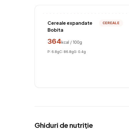
Cereale expandate
CEREALE
Bobita
364
kcal / 100g
P:
6.8
g
C:
86.8
g
G:
0.4
g
Ghiduri de nutriție