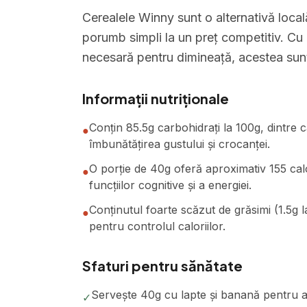
Cerealele Winny sunt o alternativă locală
porumb simpli la un preț competitiv. Cu 
necesară pentru dimineață, acestea sunt 
Informații nutriționale
Conțin 85.5g carbohidrați la 100g, dintre
●
îmbunătățirea gustului și crocanței.
O porție de 40g oferă aproximativ 155 calo
●
funcțiilor cognitive și a energiei.
Conținutul foarte scăzut de grăsimi (1.5g l
●
pentru controlul caloriilor.
Sfaturi pentru sănătate
Servește 40g cu lapte și banană pentru a a
✓