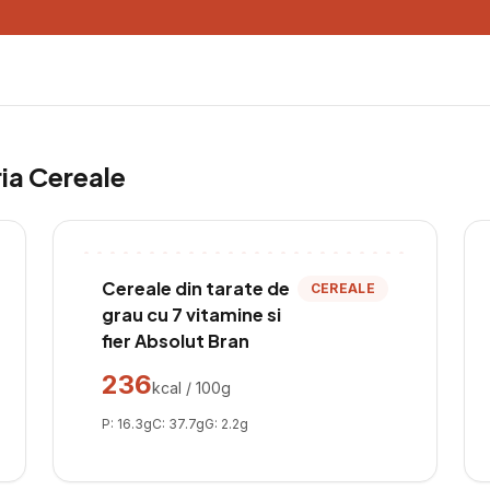
ria
Cereale
Cereale din tarate de
CEREALE
grau cu 7 vitamine si
fier Absolut Bran
236
kcal / 100g
P:
16.3
g
C:
37.7
g
G:
2.2
g