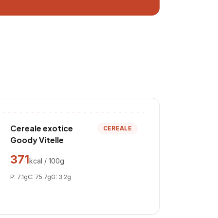
Cereale exotice
CEREALE
Goody Vitelle
371
kcal / 100g
P:
7.1
g
C:
75.7
g
G:
3.2
g