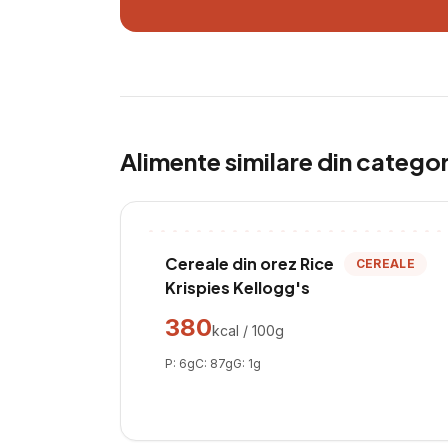
Alimente similare din catego
Cereale din orez Rice
CEREALE
Krispies Kellogg's
380
kcal / 100g
P:
6
g
C:
87
g
G:
1
g