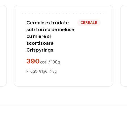
Cereale extrudate
CEREALE
sub forma de ineluse
cu miere si
scortisoara
Crispyrings
390
kcal / 100g
P:
6
g
C:
81
g
G:
4.5
g