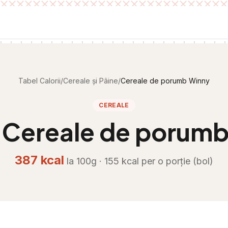
Tabel Calorii
/
Cereale și Pâine
/
Cereale de porumb Winny
CEREALE
i
Cereale de porumb
387
kcal
la 100g ·
155
kcal per
o porție (bol)