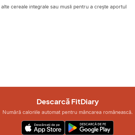
alte cereale integrale sau musli pentru a crește aportul
Descarcă FitDiary
Numără caloriile automat pentru mâncarea românească.