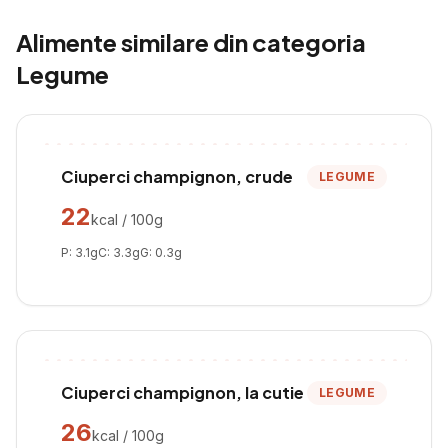
Alimente similare din categoria
Legume
Ciuperci champignon, crude
LEGUME
22
kcal / 100g
P:
3.1
g
C:
3.3
g
G:
0.3
g
Ciuperci champignon, la cutie
LEGUME
26
kcal / 100g