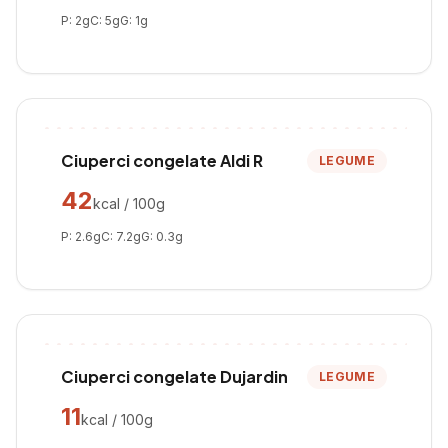
P:
2
g
C:
5
g
G:
1
g
Ciuperci congelate Aldi R
LEGUME
42
kcal / 100g
P:
2.6
g
C:
7.2
g
G:
0.3
g
Ciuperci congelate Dujardin
LEGUME
11
kcal / 100g