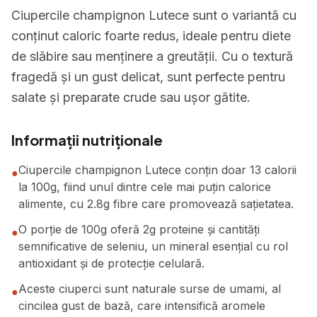
Ciupercile champignon Lutece sunt o variantă cu
conținut caloric foarte redus, ideale pentru diete
de slăbire sau menținere a greutății. Cu o textură
fragedă și un gust delicat, sunt perfecte pentru
salate și preparate crude sau ușor gătite.
Informații nutriționale
Ciupercile champignon Lutece conțin doar 13 calorii
●
la 100g, fiind unul dintre cele mai puțin calorice
alimente, cu 2.8g fibre care promovează sațietatea.
O porție de 100g oferă 2g proteine și cantități
●
semnificative de seleniu, un mineral esențial cu rol
antioxidant și de protecție celulară.
Aceste ciuperci sunt naturale surse de umami, al
●
cincilea gust de bază, care intensifică aromele