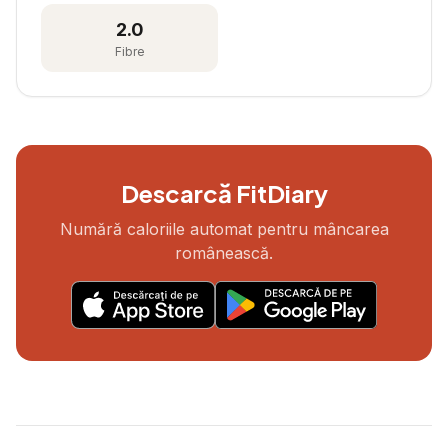
2.0
Fibre
Descarcă FitDiary
Numără caloriile automat pentru mâncarea
românească.