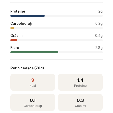
Proteine
2
g
Carbohidrați
0.2
g
Grăsimi
0.4
g
Fibre
2.8
g
Per
o ceașcă
(
70
g)
9
1.4
kcal
Proteine
0.1
0.3
Carbohidrați
Grăsimi