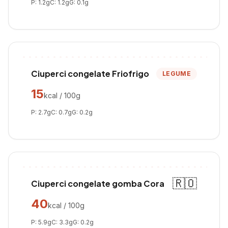
P:
1.2
g
C:
1.2
g
G:
0.1
g
Ciuperci congelate Friofrigo
LEGUME
15
kcal / 100g
P:
2.7
g
C:
0.7
g
G:
0.2
g
🇷🇴
Ciuperci congelate gomba Cora
40
kcal / 100g
P:
5.9
g
C:
3.3
g
G:
0.2
g