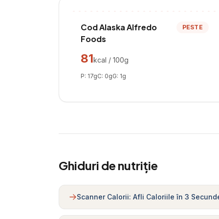
Cod Alaska Alfredo
PESTE
Foods
81
kcal / 100g
P:
17
g
C:
0
g
G:
1
g
Ghiduri de nutriție
Scanner Calorii: Afli Caloriile în 3 Secund