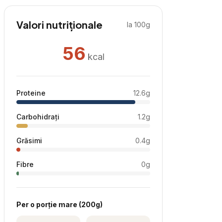
Valori nutriționale
la 100g
56
kcal
Proteine
12.6
g
Carbohidrați
1.2
g
Grăsimi
0.4
g
Fibre
0
g
Per
o porție mare
(
200
g)