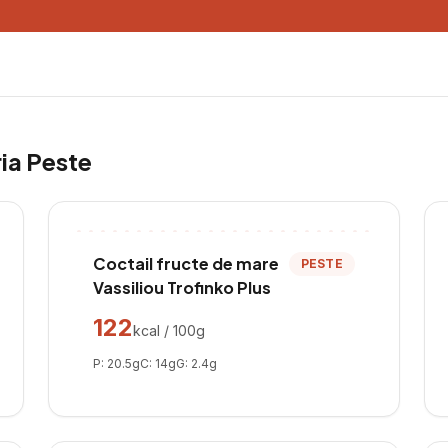
ria
Peste
Coctail fructe de mare
PESTE
Vassiliou Trofinko Plus
122
kcal / 100g
P:
20.5
g
C:
14
g
G:
2.4
g