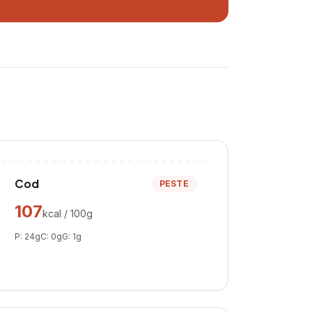
Cod
PESTE
107
kcal / 100g
P:
24
g
C:
0
g
G:
1
g