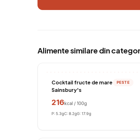
Alimente similare din catego
Cocktail fructe de mare
PESTE
Sainsbury's
216
kcal / 100g
P:
5.3
g
C:
8.2
g
G:
17.9
g