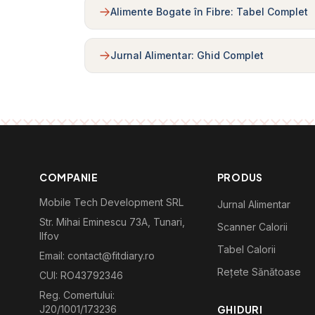
Alimente Bogate în Fibre: Tabel Complet
Jurnal Alimentar: Ghid Complet
COMPANIE
PRODUS
Mobile Tech Development SRL
Jurnal Alimentar
Str. Mihai Eminescu 73A, Tunari,
Scanner Calorii
Ilfov
Tabel Calorii
Email: contact@fitdiary.ro
Rețete Sănătoase
CUI: RO43792346
Reg. Comertului:
J20/1001/173236
GHIDURI