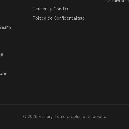
Calculator G
Termeni și Condiții
Politica de Confidențialitate
tămână
ră
ibre
©
2026
FitDiary. Toate drepturile rezervate.