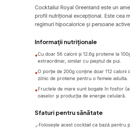
Cocktailul Royal Greenland este un ame
profil nutrițional excepțional. Este cea
regimuri hipocalorice și persoane active
Informații nutriționale
Cu doar 56 calorii și 12.6g proteine la 100
●
extraordinar, similar cu pieptul de pui.
O porție de 200g conține doar 112 calorii 
●
zilnic de proteine pentru o femeie adulta.
Fructele de mare sunt bogate în fosfor (a
●
oaselor și producția de energie celulară.
Sfaturi pentru sănătate
Folosește acest cocktail ca bază pentru pr
✓