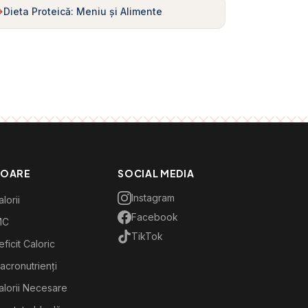
Dieta Proteică: Meniu și Alimente
TOARE
SOCIAL MEDIA
Instagram
lorii
Facebook
MC
TikTok
ficit Caloric
acronutrienți
alorii Necesare