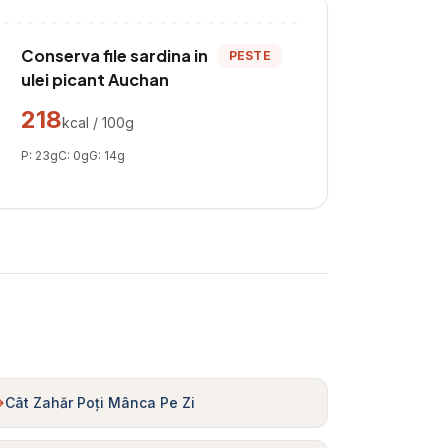
Conserva file sardina in
PESTE
ulei picant Auchan
218
kcal / 100g
P:
23
g
C:
0
g
G:
14
g
Cât Zahăr Poți Mânca Pe Zi