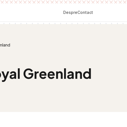
Despre
Contact
enland
oyal Greenland