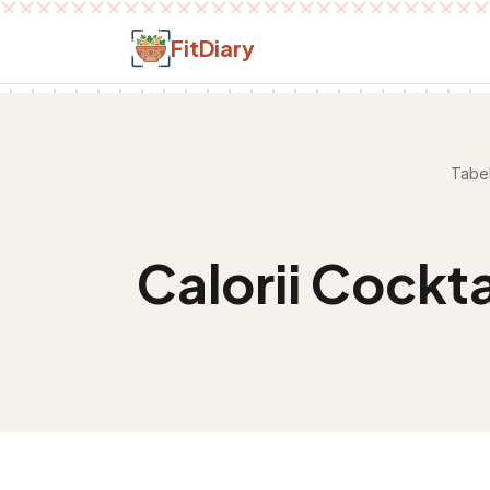
Salt la conținut
FitDiary
Tabel
Calorii
Cockta