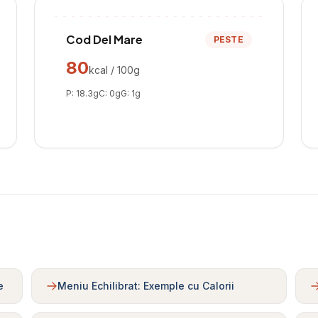
Cod Del Mare
PESTE
80
kcal / 100g
P:
18.3
g
C:
0
g
G:
1
g
e
Meniu Echilibrat: Exemple cu Calorii