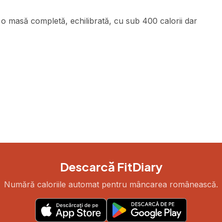
o masă completă, echilibrată, cu sub 400 calorii dar
Descarcă FitDiary
Numără caloriile automat pentru mâncarea românească.