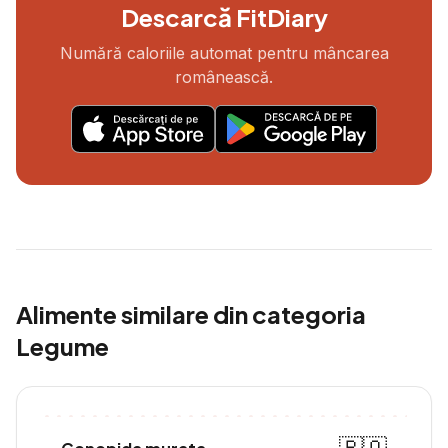
Descarcă FitDiary
Numără caloriile automat pentru mâncarea
românească.
Alimente similare din categoria
Legume