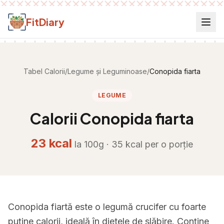
Salt la conținut
FitDiary
Tabel Calorii
/
Legume și Leguminoase
/
Conopida fiarta
LEGUME
Calorii
Conopida fiarta
23
kcal
la 100g ·
35
kcal per
o porție
Conopida fiartă este o legumă crucifer cu foarte
puține calorii, ideală în dietele de slăbire. Conține