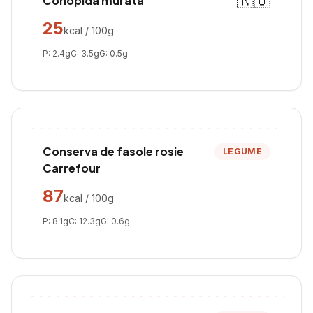
🇷🇴
Conopida murata
25
kcal / 100g
P:
2.4
g
C:
3.5
g
G:
0.5
g
Conserva de fasole rosie
LEGUME
Carrefour
87
kcal / 100g
P:
8.1
g
C:
12.3
g
G:
0.6
g