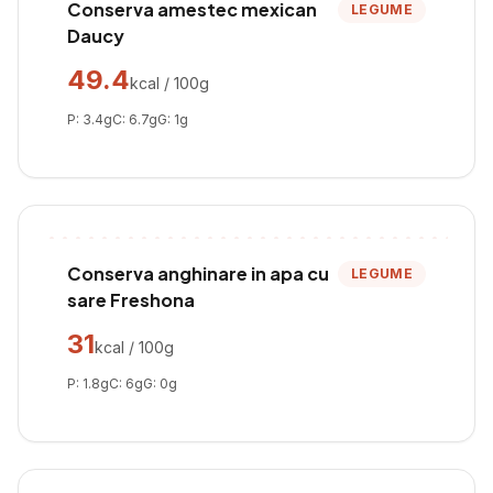
Conserva amestec mexican
LEGUME
Daucy
49.4
kcal / 100g
P:
3.4
g
C:
6.7
g
G:
1
g
Conserva anghinare in apa cu
LEGUME
sare Freshona
31
kcal / 100g
P:
1.8
g
C:
6
g
G:
0
g