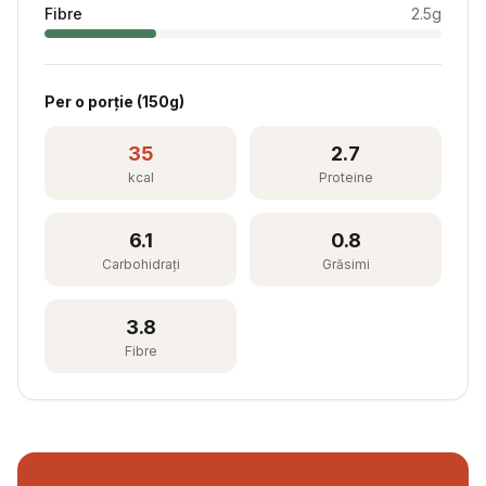
Fibre
2.5
g
Per
o porție
(
150
g)
35
2.7
kcal
Proteine
6.1
0.8
Carbohidrați
Grăsimi
3.8
Fibre