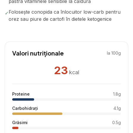
păstra vitaminele sensibile la căldură
Folosește conopida ca înlocuitor low-carb pentru
✓
orez sau piure de cartofi în dietele ketogenice
Valori nutriționale
la 100g
23
kcal
Proteine
1.8
g
Carbohidrați
4.1
g
Grăsimi
0.5
g