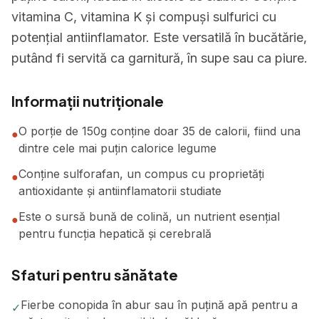
vitamina C, vitamina K și compuși sulfurici cu
potențial antiinflamator. Este versatilă în bucătărie,
putând fi servită ca garnitură, în supe sau ca piure.
Informații nutriționale
O porție de 150g conține doar 35 de calorii, fiind una
●
dintre cele mai puțin calorice legume
Conține sulforafan, un compus cu proprietăți
●
antioxidante și antiinflamatorii studiate
Este o sursă bună de colină, un nutrient esențial
●
pentru funcția hepatică și cerebrală
Sfaturi pentru sănătate
Fierbe conopida în abur sau în puțină apă pentru a
✓