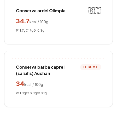
🇷🇴
Conserva ardei Olimpia
34.7
kcal / 100g
P:
1.7
g
C:
7
g
G:
0.3
g
Conserva barba caprei
LEGUME
(salsifis) Auchan
34
kcal / 100g
P:
1.3
g
C:
6.3
g
G:
0.1
g