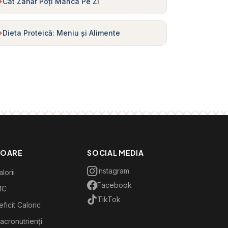
Cât Zahăr Poți Mânca Pe Zi
Dieta Proteică: Meniu și Alimente
TOARE
SOCIAL MEDIA
Instagram
lorii
Facebook
MC
TikTok
ficit Caloric
acronutrienți