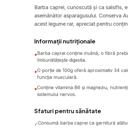
Barba caprei, cunoscută și ca salsifis, 
asemănător asparagusului. Conserva Au
acest legume rar, apreciat pentru conținu
Informații nutriționale
Barba caprei conține inulină, o fibră prebio
●
îmbunătățește digestia.
O porție de 100g oferă aproximativ 34 calo
●
funcția musculară.
Conține vitamina B6 și magneziu, nutrienți
●
sistemului nervos.
Sfaturi pentru sănătate
Consumă barba caprei ca garnitură alătur
✓