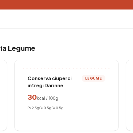
ria
Legume
Conserva ciuperci
LEGUME
intregi Darinne
30
kcal / 100g
P:
2.5
g
C:
0.5
g
G:
0.5
g