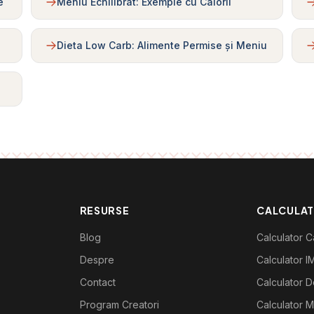
e
Meniu Echilibrat: Exemple cu Calorii
Dieta Low Carb: Alimente Permise și Meniu
RESURSE
CALCULA
Blog
Calculator Ca
Despre
Calculator I
Contact
Calculator De
Program Creatori
Calculator M