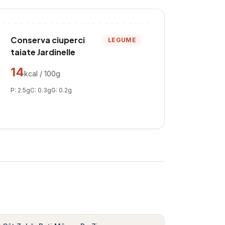
Conserva ciuperci
LEGUME
taiate Jardinelle
14
kcal / 100g
P:
2.5
g
C:
0.3
g
G:
0.2
g