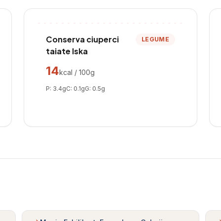
Conserva ciuperci
LEGUME
taiate Iska
14
kcal / 100g
P:
3.4
g
C:
0.1
g
G:
0.5
g