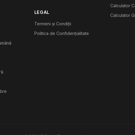
Calculator C
LEGAL
Calculator G
Termeni și Condiții
Politica de Confidențialitate
tămână
ră
ibre