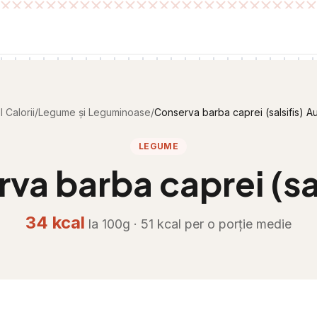
 Calorii
/
Legume și Leguminoase
/
Conserva barba caprei (salsifis) 
LEGUME
va barba caprei (sa
34
kcal
la 100g ·
51
kcal per
o porție medie