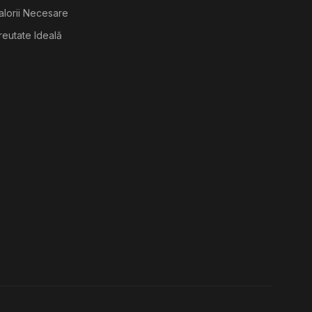
alorii Necesare
reutate Ideală