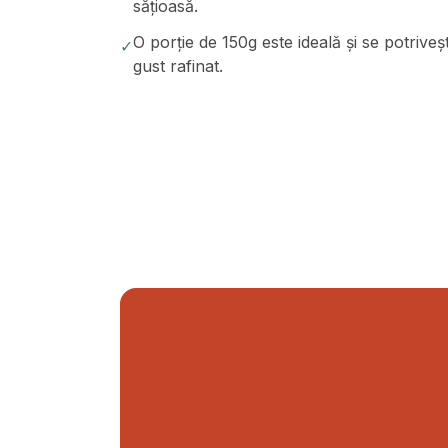
sățioasă.
O porție de 150g este ideală și se potrive
✓
gust rafinat.