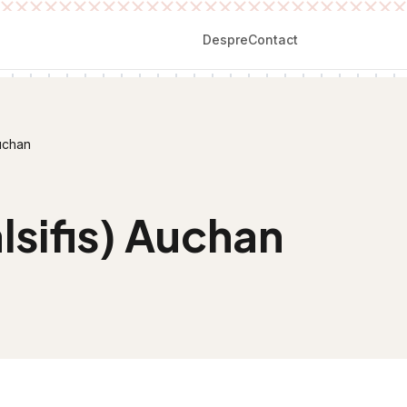
Despre
Contact
Auchan
lsifis) Auchan