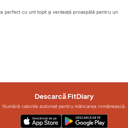
ște perfect cu unt topit și verdeață proaspătă pentru un
Descarcă FitDiary
Numără caloriile automat pentru mâncarea românească.