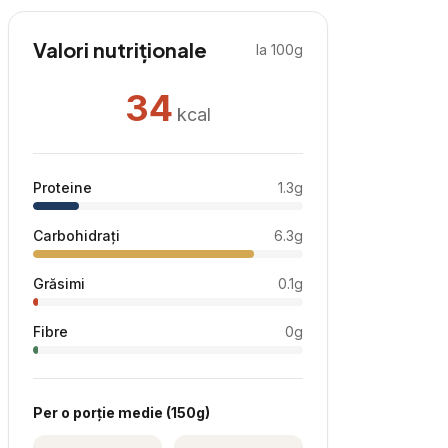
Valori nutriționale
la 100g
34
kcal
Proteine
1.3
g
Carbohidrați
6.3
g
Grăsimi
0.1
g
Fibre
0
g
Per
o porție medie
(
150
g)