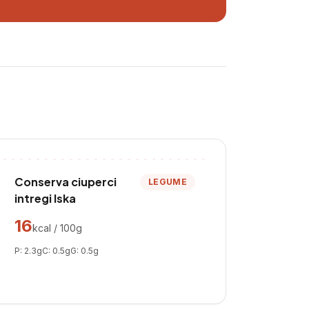
Conserva ciuperci
LEGUME
intregi Iska
16
kcal / 100g
P:
2.3
g
C:
0.5
g
G:
0.5
g