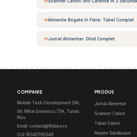
Scanner Calorii: Afli Caloriile în 3 Secund
Alimente Bogate în Fibre: Tabel Complet
Jurnal Alimentar: Ghid Complet
COMPANIE
PRODUS
Mobile Tech Development SRL
Jurnal Alimentar
Str. Mihai Eminescu 73A, Tunari,
Scanner Calorii
Ilfov
Tabel Calorii
Email: contact@fitdiary.ro
Rețete Sănătoase
CUI: RO43792346