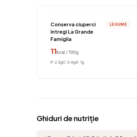
Conserva ciuperci
LEGUME
intregi La Grande
Famiglia
11
kcal / 100g
P:
2.3
g
C:
0.4
g
G:
1
g
Ghiduri de nutriție