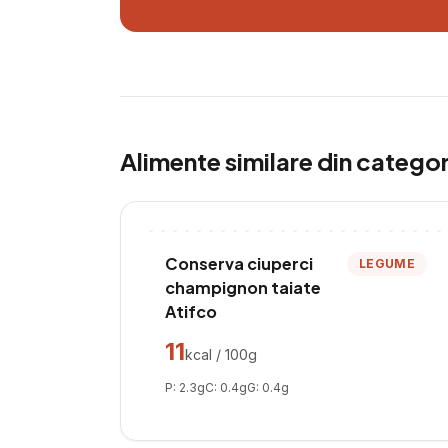
Alimente similare din catego
Conserva ciuperci
LEGUME
champignon taiate
Atifco
11
kcal / 100g
P:
2.3
g
C:
0.4
g
G:
0.4
g