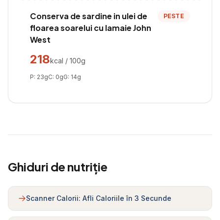
Conserva de sardine in ulei de
PESTE
floarea soarelui cu lamaie John
West
218
kcal / 100g
P:
23
g
C:
0
g
G:
14
g
Ghiduri de nutriție
Scanner Calorii: Afli Caloriile în 3 Secunde