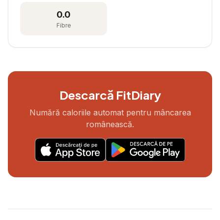
0.0
Fibre
Descarcă FitDiary
Numără caloriile automat pentru mâncarea
românească.