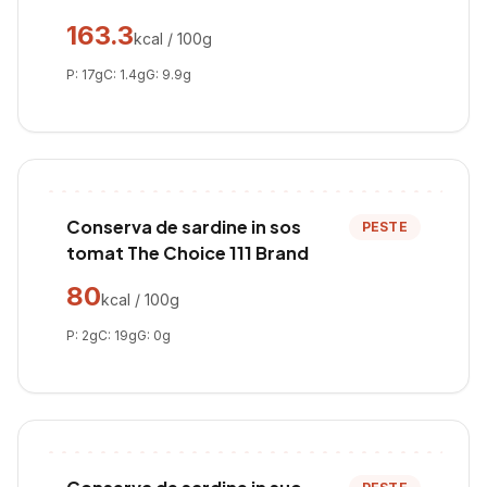
163.3
kcal / 100g
P:
17
g
C:
1.4
g
G:
9.9
g
Conserva de sardine in sos
PESTE
tomat The Choice 111 Brand
80
kcal / 100g
P:
2
g
C:
19
g
G:
0
g