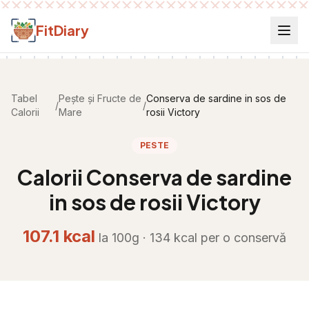
Salt la conținut
FitDiary
Tabel
Pește și Fructe de
Conserva de sardine in sos de
/
/
Calorii
Mare
rosii Victory
PESTE
Calorii
Conserva de sardine
in sos de rosii Victory
107.1
kcal
la 100g ·
134
kcal per
o conservă