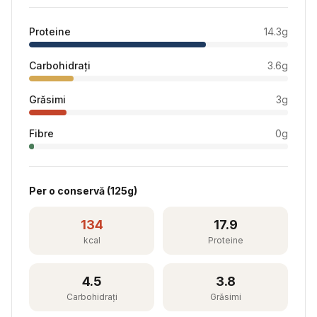
Proteine
14.3
g
Carbohidrați
3.6
g
Grăsimi
3
g
Fibre
0
g
Per
o conservă
(
125
g)
134
17.9
kcal
Proteine
4.5
3.8
Carbohidrați
Grăsimi