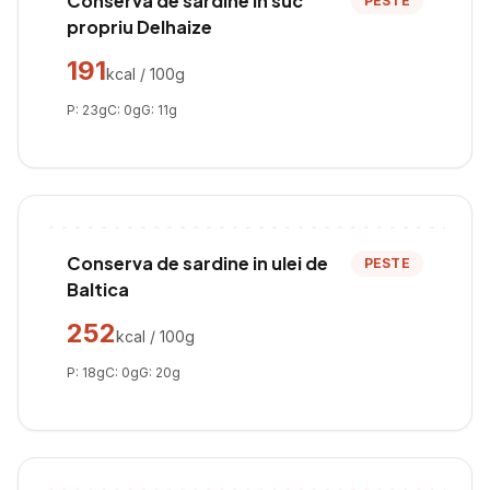
Conserva de sardine in suc
PESTE
propriu Delhaize
191
kcal / 100g
P:
23
g
C:
0
g
G:
11
g
Conserva de sardine in ulei de
PESTE
Baltica
252
kcal / 100g
P:
18
g
C:
0
g
G:
20
g