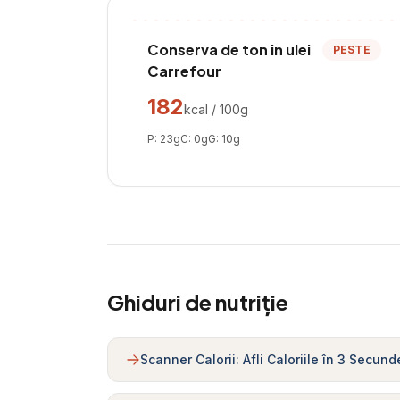
Conserva de ton in ulei
PESTE
Carrefour
182
kcal / 100g
P:
23
g
C:
0
g
G:
10
g
Ghiduri de nutriție
Scanner Calorii: Afli Caloriile în 3 Secund