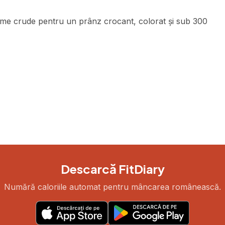
ume crude pentru un prânz crocant, colorat și sub 300
Descarcă FitDiary
Numără caloriile automat pentru mâncarea românească.