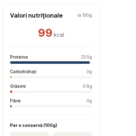
Valori nutriționale
la 100g
99
kcal
Proteine
23.5
g
Carbohidrați
0
g
Grăsimi
0.6
g
Fibre
0
g
Per
o conservă
(
100
g)