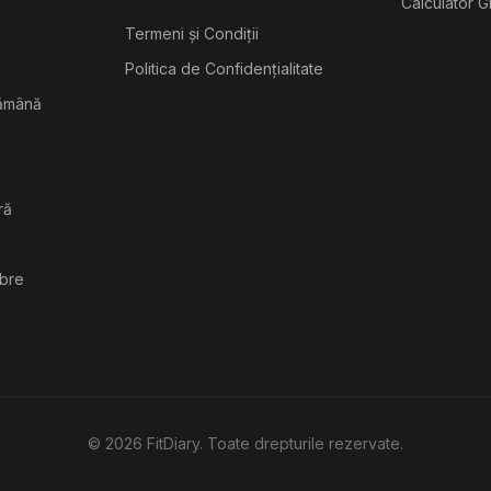
Calculator G
Termeni și Condiții
Politica de Confidențialitate
tămână
ră
ibre
©
2026
FitDiary. Toate drepturile rezervate.