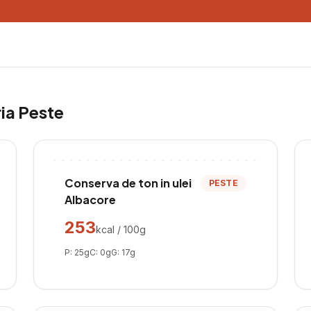
ria
Peste
Conserva de ton in ulei
PESTE
Albacore
253
kcal / 100g
P:
25
g
C:
0
g
G:
17
g