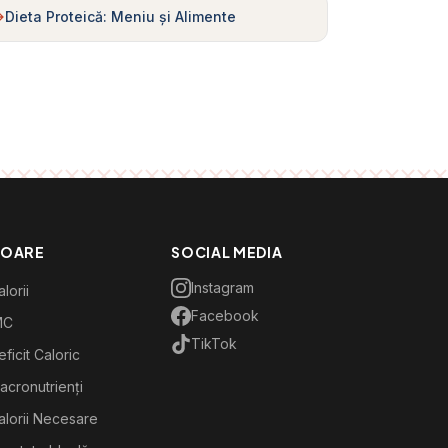
Dieta Proteică: Meniu și Alimente
TOARE
SOCIAL MEDIA
Instagram
lorii
Facebook
MC
TikTok
ficit Caloric
acronutrienți
alorii Necesare