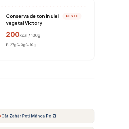
Conserva de ton in ulei
PESTE
vegetal Victory
200
kcal / 100g
P:
27
g
C:
0
g
G:
10
g
Cât Zahăr Poți Mânca Pe Zi