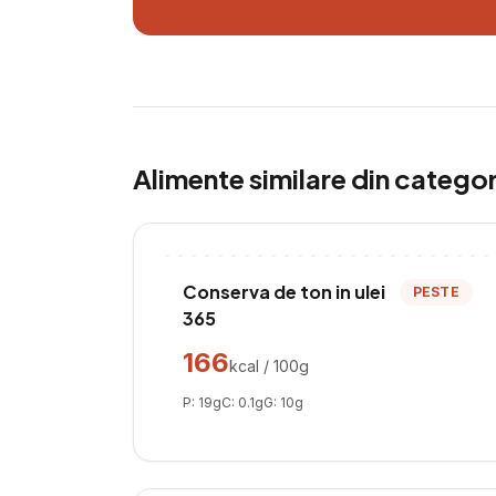
Alimente similare din catego
Conserva de ton in ulei
PESTE
365
166
kcal / 100g
P:
19
g
C:
0.1
g
G:
10
g