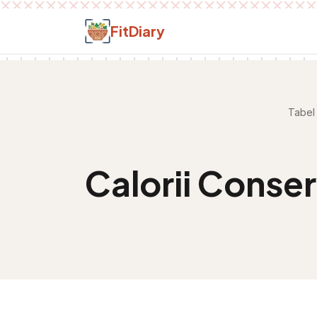
Salt la conținut
FitDiary
Tabel 
Calorii
Conserv