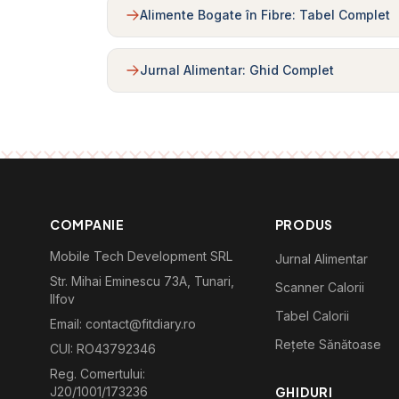
Alimente Bogate în Fibre: Tabel Complet
Jurnal Alimentar: Ghid Complet
COMPANIE
PRODUS
Mobile Tech Development SRL
Jurnal Alimentar
Str. Mihai Eminescu 73A, Tunari,
Scanner Calorii
Ilfov
Tabel Calorii
Email: contact@fitdiary.ro
Rețete Sănătoase
CUI: RO43792346
Reg. Comertului:
J20/1001/173236
GHIDURI