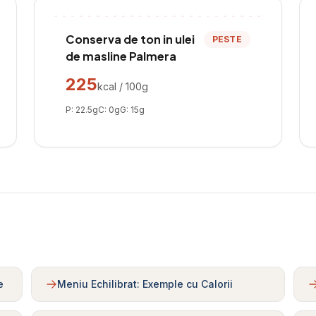
Conserva de ton in ulei
PESTE
de masline Palmera
225
kcal / 100g
P:
22.5
g
C:
0
g
G:
15
g
e
Meniu Echilibrat: Exemple cu Calorii