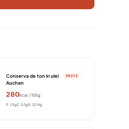
Conserva de ton in ulei
PESTE
Auchan
280
kcal / 100g
P:
23
g
C:
0.1
g
G:
20.9
g