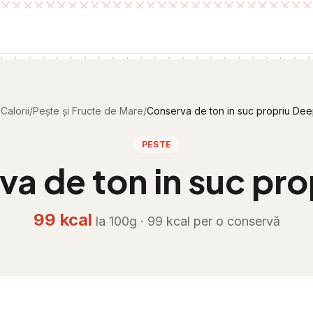
Calorii
/
Pește și Fructe de Mare
/
Conserva de ton in suc propriu Dee
PESTE
a de ton in suc pro
99
kcal
la 100g ·
99
kcal per
o conservă