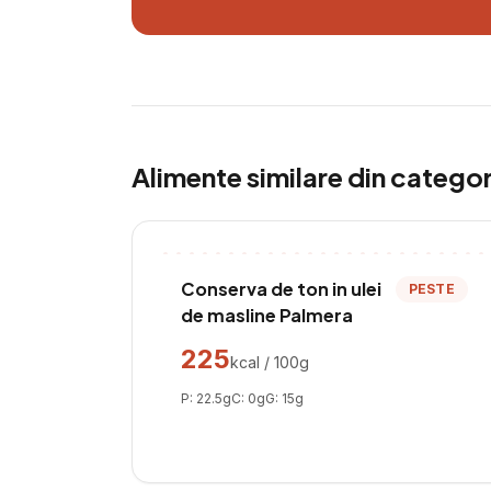
Alimente similare din catego
Conserva de ton in ulei
PESTE
de masline Palmera
225
kcal / 100g
P:
22.5
g
C:
0
g
G:
15
g