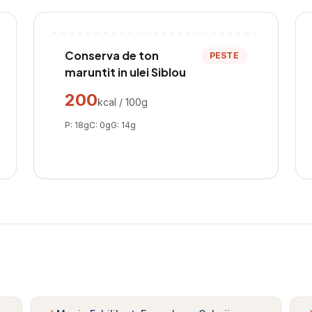
Conserva de ton
PESTE
maruntit in ulei Siblou
200
kcal / 100g
P:
18
g
C:
0
g
G:
14
g