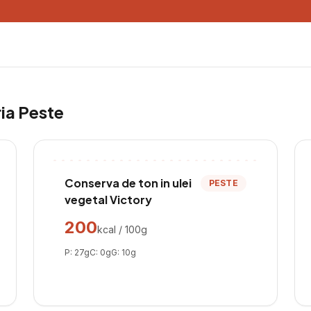
ria
Peste
Conserva de ton in ulei
PESTE
vegetal Victory
200
kcal / 100g
P:
27
g
C:
0
g
G:
10
g