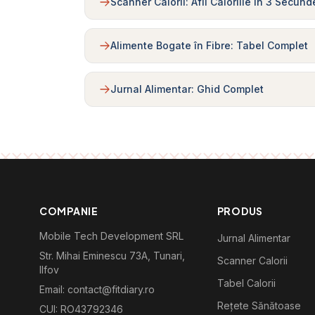
Scanner Calorii: Afli Caloriile în 3 Secund
Alimente Bogate în Fibre: Tabel Complet
Jurnal Alimentar: Ghid Complet
COMPANIE
PRODUS
Mobile Tech Development SRL
Jurnal Alimentar
Str. Mihai Eminescu 73A, Tunari,
Scanner Calorii
Ilfov
Tabel Calorii
Email: contact@fitdiary.ro
Rețete Sănătoase
CUI: RO43792346