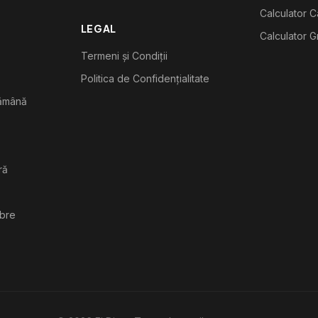
Calculator C
LEGAL
Calculator G
Termeni și Condiții
Politica de Confidențialitate
tămână
ră
ibre