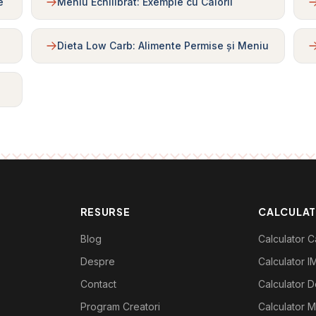
e
Meniu Echilibrat: Exemple cu Calorii
Dieta Low Carb: Alimente Permise și Meniu
RESURSE
CALCULA
Blog
Calculator Ca
Despre
Calculator I
Contact
Calculator De
Program Creatori
Calculator M