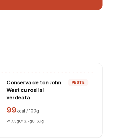
Conserva de ton John
PESTE
West cu rosii si
verdeata
99
kcal / 100g
P:
7.3
g
C:
3.7
g
G:
6.1
g