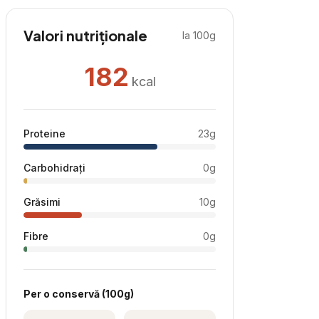
Valori nutriționale
la 100g
182
kcal
Proteine
23
g
Carbohidrați
0
g
Grăsimi
10
g
Fibre
0
g
Per
o conservă
(
100
g)