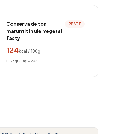
Conserva de ton
PESTE
maruntit in ulei vegetal
Tasty
124
kcal / 100g
P:
25
g
C:
0
g
G:
20
g