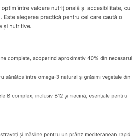
 optim între valoare nutrițională și accesibilitate, cu
mi. Este alegerea practică pentru cei care caută o
și nutritive.
ine complete, acoperind aproximativ 40% din necesarul
ru sănătos între omega-3 natural și grăsimi vegetale din
le B complex, inclusiv B12 și niacină, esențiale pentru
castraveți și măsline pentru un prânz mediteranean rapid