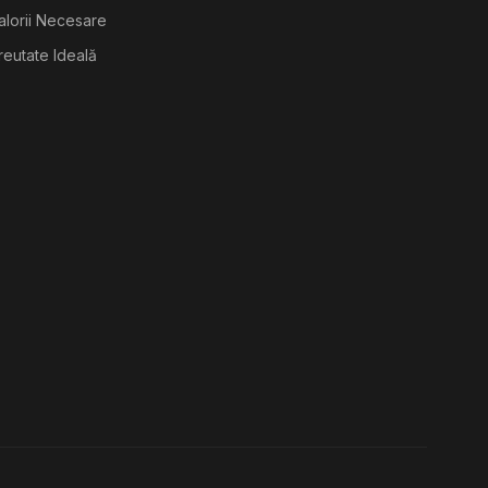
alorii Necesare
reutate Ideală