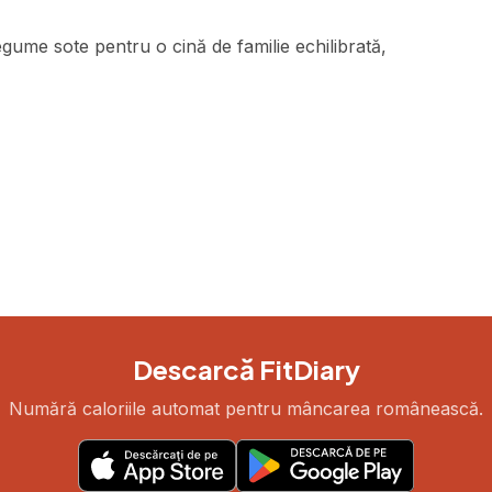
gume sote pentru o cină de familie echilibrată,
Descarcă FitDiary
Numără caloriile automat pentru mâncarea românească.