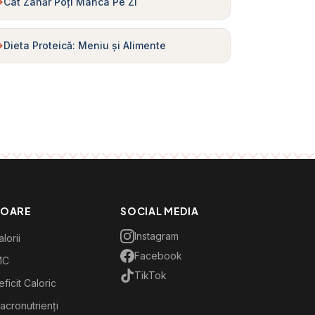
Cât Zahăr Poți Mânca Pe Zi
Dieta Proteică: Meniu și Alimente
TOARE
SOCIAL MEDIA
Instagram
lorii
Facebook
MC
TikTok
ficit Caloric
acronutrienți