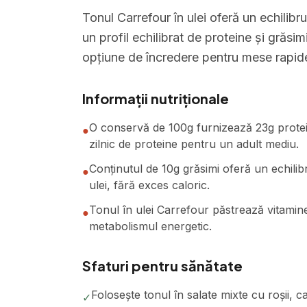
Tonul Carrefour în ulei oferă un echilibru
un profil echilibrat de proteine și grăsi
opțiune de încredere pentru mese rapide 
Informații nutriționale
O conservă de 100g furnizează 23g prote
●
zilnic de proteine pentru un adult mediu.
Conținutul de 10g grăsimi oferă un echilib
●
ulei, fără exces caloric.
Tonul în ulei Carrefour păstrează vitamine
●
metabolismul energetic.
Sfaturi pentru sănătate
Folosește tonul în salate mixte cu roșii, 
✓