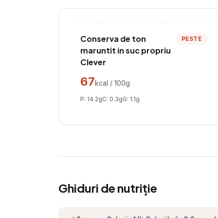
Conserva de ton
PESTE
maruntit in suc propriu
Clever
67
kcal / 100g
P:
14.2
g
C:
0.3
g
G:
1.1
g
Ghiduri de nutriție