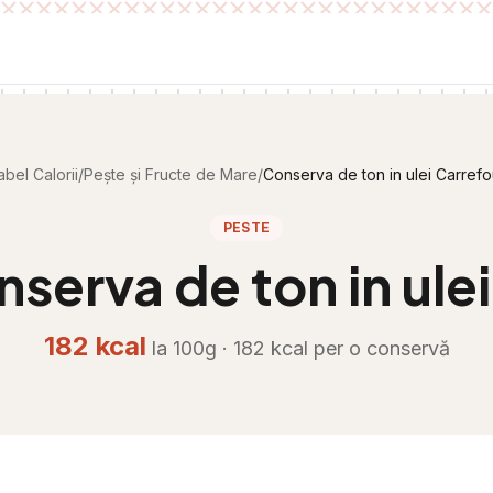
abel Calorii
/
Pește și Fructe de Mare
/
Conserva de ton in ulei Carrefo
PESTE
serva de ton in ule
182
kcal
la 100g ·
182
kcal per
o conservă