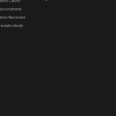
ficit Caloric
acronutrienți
alorii Necesare
reutate Ideală