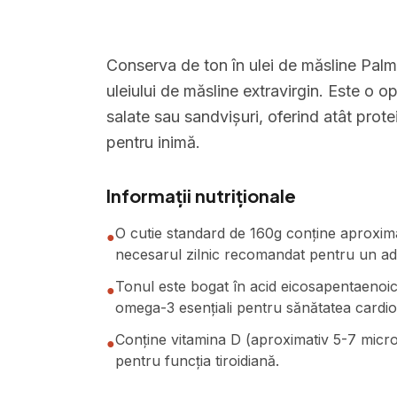
Conserva de ton în ulei de măsline Palm
uleiului de măsline extravirgin. Este o o
salate sau sandvișuri, oferind atât prote
pentru inimă.
Informații nutriționale
O cutie standard de 160g conține aproxima
●
necesarul zilnic recomandat pentru un adu
Tonul este bogat în acid eicosapentaenoic
●
omega-3 esențiali pentru sănătatea cardiov
Conține vitamina D (aproximativ 5-7 micro
●
pentru funcția tiroidiană.