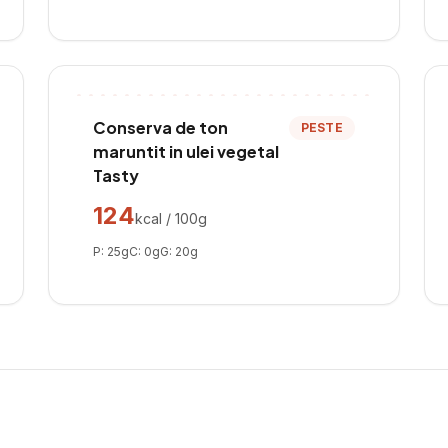
Conserva de ton
PESTE
maruntit in ulei vegetal
Tasty
124
kcal / 100g
P:
25
g
C:
0
g
G:
20
g