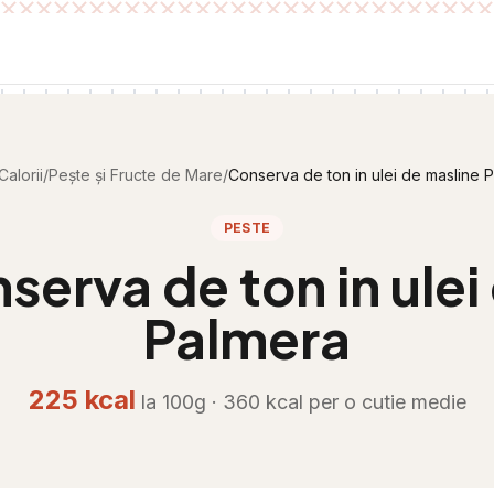
Calorii
/
Pește și Fructe de Mare
/
Conserva de ton in ulei de masline 
PESTE
serva de ton in ulei
Palmera
225
kcal
la 100g ·
360
kcal per
o cutie medie