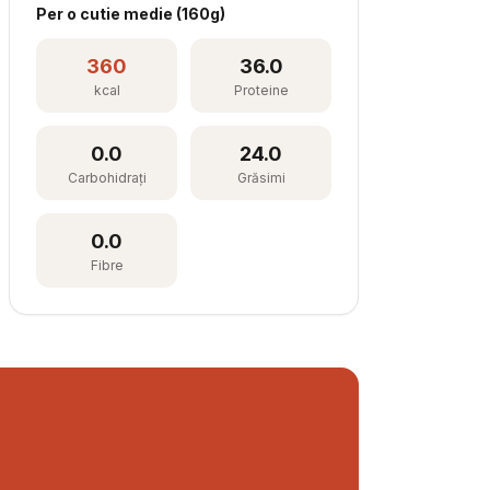
Per
o cutie medie
(
160
g)
360
36.0
kcal
Proteine
0.0
24.0
Carbohidrați
Grăsimi
0.0
Fibre