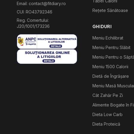
Tabel Calorii
Email: contact@fitdiary.ro
Rețete Sănătoase
CUI: RO43792346
Reg. Comertului:
J20/1001/173236
GHIDURI
Meniu Echilibrat
Meniu Pentru Slăbit
Meniu Pentru o Săp
Meniu 1500 Calorii
Dietă de Îngrășare
Meniu Masă Muscula
Cât Zahăr Pe Zi
Alimente Bogate în F
Dieta Low Carb
Dieta Proteică