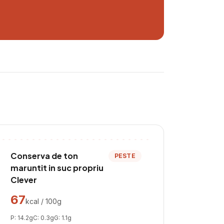
Conserva de ton
PESTE
maruntit in suc propriu
Clever
67
kcal / 100g
P:
14.2
g
C:
0.3
g
G:
1.1
g