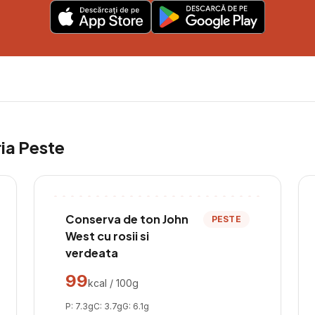
ria
Peste
Conserva de ton John
PESTE
West cu rosii si
verdeata
99
kcal / 100g
P:
7.3
g
C:
3.7
g
G:
6.1
g