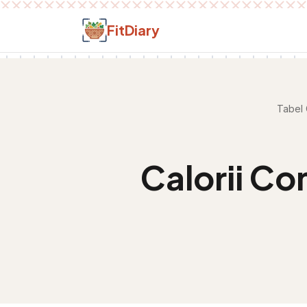
Salt la conținut
FitDiary
Tabel 
Calorii
Con