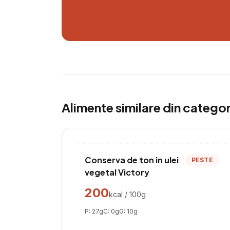
Alimente similare din catego
Conserva de ton in ulei
PESTE
vegetal Victory
200
kcal / 100g
P:
27
g
C:
0
g
G:
10
g