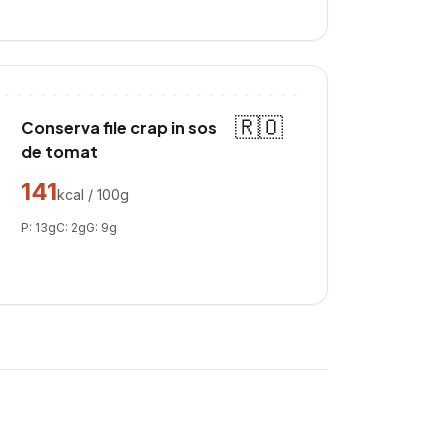
🇷🇴
Conserva file crap in sos
de tomat
141
kcal / 100g
P:
13
g
C:
2
g
G:
9
g