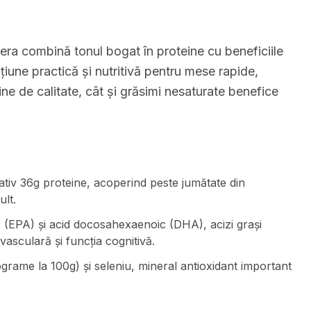
era combină tonul bogat în proteine cu beneficiile
pțiune practică și nutritivă pentru mese rapide,
ine de calitate, cât și grăsimi nesaturate benefice
tiv 36g proteine, acoperind peste jumătate din
lt.
 (EPA) și acid docosahexaenoic (DHA), acizi grași
asculară și funcția cognitivă.
grame la 100g) și seleniu, mineral antioxidant important