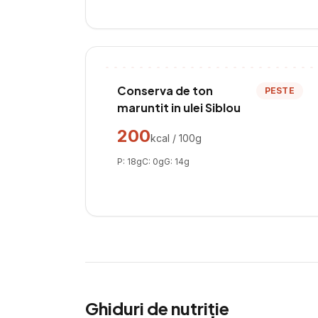
Conserva de ton
PESTE
maruntit in ulei Siblou
200
kcal / 100g
P:
18
g
C:
0
g
G:
14
g
Ghiduri de nutriție