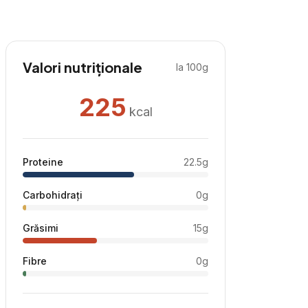
Valori nutriționale
la 100g
225
kcal
Proteine
22.5
g
Carbohidrați
0
g
Grăsimi
15
g
Fibre
0
g