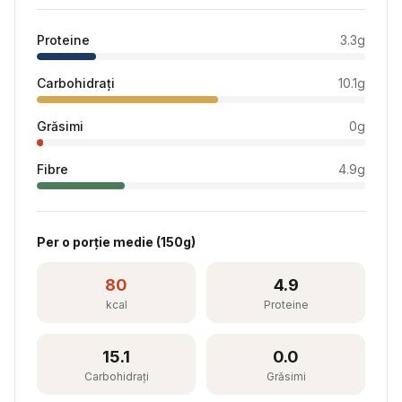
Proteine
3.3
g
Carbohidrați
10.1
g
Grăsimi
0
g
Fibre
4.9
g
Per
o porție medie
(
150
g)
80
4.9
kcal
Proteine
15.1
0.0
Carbohidrați
Grăsimi