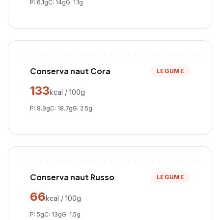
P:
6.1
g
C:
14
g
G:
1.1
g
Conserva naut Cora
LEGUME
133
kcal / 100g
P:
8.9
g
C:
18.7
g
G:
2.5
g
Conserva naut Russo
LEGUME
66
kcal / 100g
P:
5
g
C:
13
g
G:
1.5
g