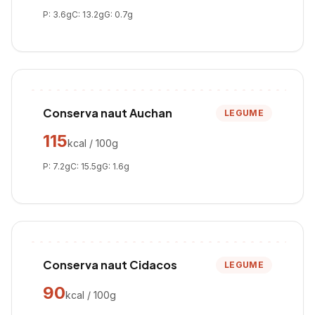
P:
3.6
g
C:
13.2
g
G:
0.7
g
Conserva naut Auchan
LEGUME
115
kcal / 100g
P:
7.2
g
C:
15.5
g
G:
1.6
g
Conserva naut Cidacos
LEGUME
90
kcal / 100g