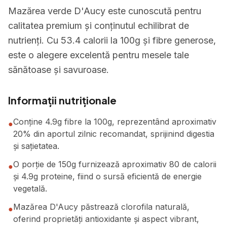
Mazărea verde D'Aucy este cunoscută pentru
calitatea premium și conținutul echilibrat de
nutrienți. Cu 53.4 calorii la 100g și fibre generose,
este o alegere excelentă pentru mesele tale
sănătoase și savuroase.
Informații nutriționale
Conține 4.9g fibre la 100g, reprezentând aproximativ
●
20% din aportul zilnic recomandat, sprijinind digestia
și sațietatea.
O porție de 150g furnizează aproximativ 80 de calorii
●
și 4.9g proteine, fiind o sursă eficientă de energie
vegetală.
Mazărea D'Aucy păstrează clorofila naturală,
●
oferind proprietăți antioxidante și aspect vibrant,