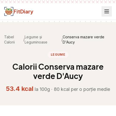
Salt la conținut
FitDiary
Tabel
Legume și
Conserva mazare verde
/
/
Calorii
Leguminoase
D'Aucy
LEGUME
Calorii
Conserva mazare
verde D'Aucy
53.4
kcal
la 100g ·
80
kcal per
o porție medie