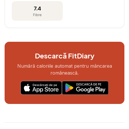
7.4
Fibre
Descarcă FitDiary
Numără caloriile automat pentru mâncarea
românească.