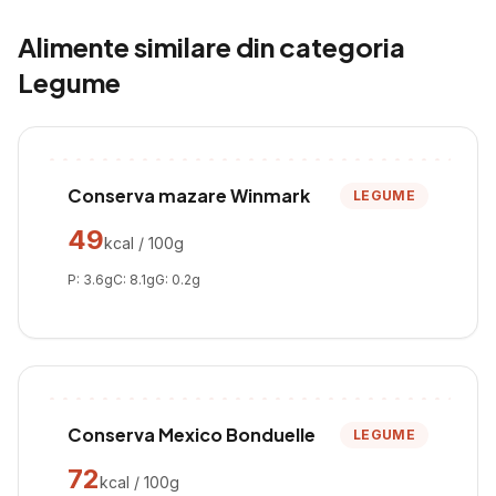
Alimente similare din categoria
Legume
Conserva mazare Winmark
LEGUME
49
kcal / 100g
P:
3.6
g
C:
8.1
g
G:
0.2
g
Conserva Mexico Bonduelle
LEGUME
72
kcal / 100g