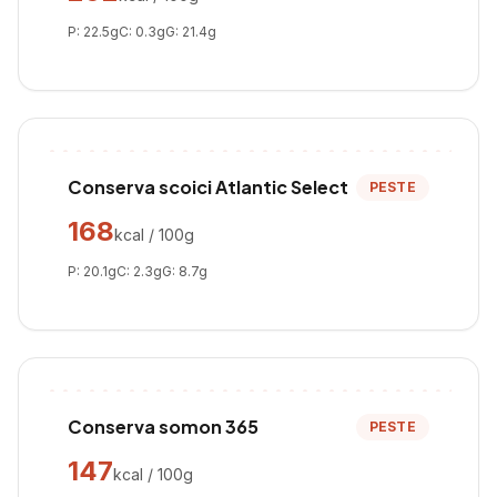
P:
22.5
g
C:
0.3
g
G:
21.4
g
Conserva scoici Atlantic Select
PESTE
168
kcal / 100g
P:
20.1
g
C:
2.3
g
G:
8.7
g
Conserva somon 365
PESTE
147
kcal / 100g