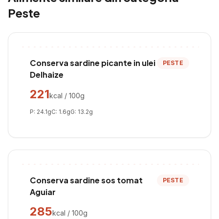
Peste
Conserva sardine picante in ulei
PESTE
Delhaize
221
kcal / 100g
P:
24.1
g
C:
1.6
g
G:
13.2
g
Conserva sardine sos tomat
PESTE
Aguiar
285
kcal / 100g