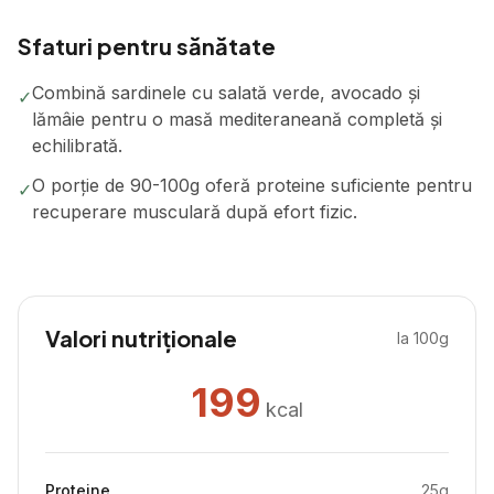
Sfaturi pentru sănătate
Combină sardinele cu salată verde, avocado și
✓
lămâie pentru o masă mediteraneană completă și
echilibrată.
O porție de 90-100g oferă proteine suficiente pentru
✓
recuperare musculară după efort fizic.
Valori nutriționale
la 100g
199
kcal
Proteine
25
g