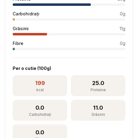
Carbohidrați
0
g
Grăsimi
11
g
Fibre
0
g
Per
o cutie
(
100
g)
199
25.0
kcal
Proteine
0.0
11.0
Carbohidrați
Grăsimi
0.0