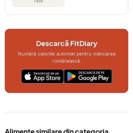
Fibre
Descarcă FitDiary
Numără caloriile automat pentru mâncarea
românească.
Alimente similare din categoria