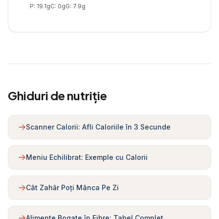
P:
19.1
g
C:
0
g
G:
7.9
g
Ghiduri de nutriție
Scanner Calorii: Afli Caloriile în 3 Secunde
Meniu Echilibrat: Exemple cu Calorii
Cât Zahăr Poți Mânca Pe Zi
Alimente Bogate în Fibre: Tabel Complet