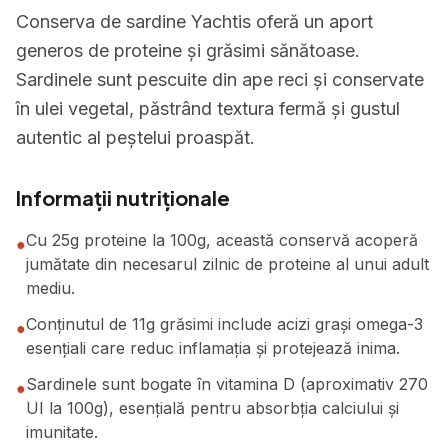
Conserva de sardine Yachtis oferă un aport
generos de proteine și grăsimi sănătoase.
Sardinele sunt pescuite din ape reci și conservate
în ulei vegetal, păstrând textura fermă și gustul
autentic al peștelui proaspăt.
Informații nutriționale
Cu 25g proteine la 100g, această conservă acoperă
●
jumătate din necesarul zilnic de proteine al unui adult
mediu.
Conținutul de 11g grăsimi include acizi grași omega-3
●
esențiali care reduc inflamația și protejează inima.
Sardinele sunt bogate în vitamina D (aproximativ 270
●
UI la 100g), esențială pentru absorbția calciului și
imunitate.