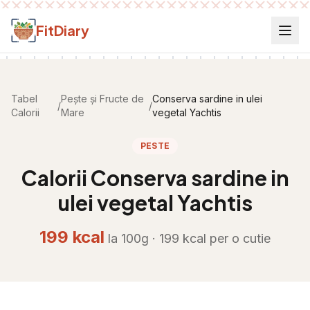
Salt la conținut
FitDiary
Tabel
Pește și Fructe de
Conserva sardine in ulei
/
/
Calorii
Mare
vegetal Yachtis
PESTE
Calorii
Conserva sardine in
ulei vegetal Yachtis
199
kcal
la 100g ·
199
kcal per
o cutie