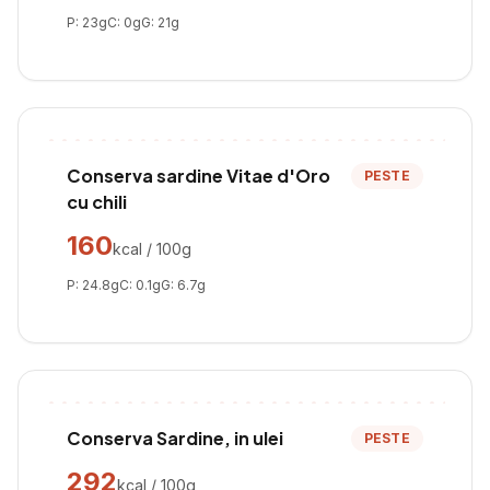
P:
23
g
C:
0
g
G:
21
g
Conserva sardine Vitae d'Oro
PESTE
cu chili
160
kcal / 100g
P:
24.8
g
C:
0.1
g
G:
6.7
g
Conserva Sardine, in ulei
PESTE
292
kcal / 100g