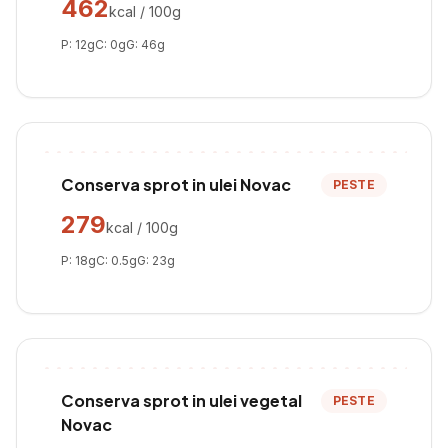
462
kcal / 100g
P:
12
g
C:
0
g
G:
46
g
Conserva sprot in ulei Novac
PESTE
279
kcal / 100g
P:
18
g
C:
0.5
g
G:
23
g
Conserva sprot in ulei vegetal
PESTE
Novac