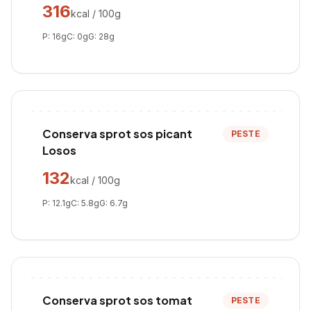
316
kcal / 100g
P:
16
g
C:
0
g
G:
28
g
Conserva sprot sos picant
PESTE
Losos
132
kcal / 100g
P:
12.1
g
C:
5.8
g
G:
6.7
g
Conserva sprot sos tomat
PESTE