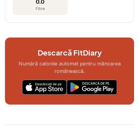
0.0
Fibre
Descarcă FitDiary
Numără caloriile automat pentru mâncarea
românească.