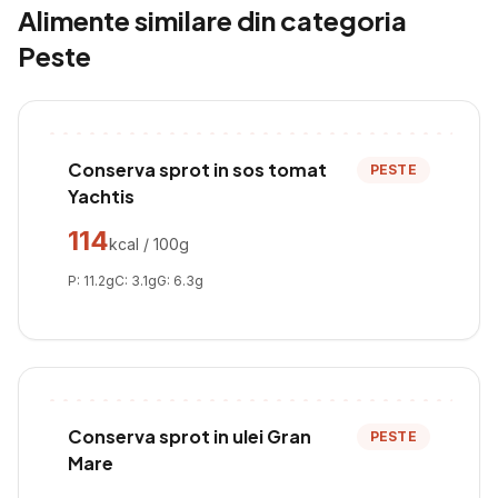
Alimente similare din categoria
Peste
Conserva sprot in sos tomat
PESTE
Yachtis
114
kcal / 100g
P:
11.2
g
C:
3.1
g
G:
6.3
g
Conserva sprot in ulei Gran
PESTE
Mare