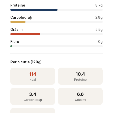
Proteine
8.7
g
Carbohidrați
2.8
g
Grăsimi
5.5
g
Fibre
0
g
Per
o cutie
(
120
g)
114
10.4
kcal
Proteine
3.4
6.6
Carbohidrați
Grăsimi