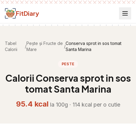
Salt la conținut
FitDiary
Tabel
Pește și Fructe de
Conserva sprot in sos tomat
/
/
Calorii
Mare
Santa Marina
PESTE
Calorii
Conserva sprot in sos
tomat Santa Marina
95.4
kcal
la 100g ·
114
kcal per
o cutie