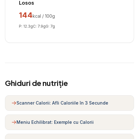
Losos
144
kcal / 100g
P:
12.3
g
C:
7.9
g
G:
7
g
Ghiduri de nutriție
Scanner Calorii: Afli Caloriile în 3 Secunde
Meniu Echilibrat: Exemple cu Calorii