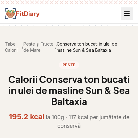
Salt la conținut
FitDiary
Tabel
Pește și Fructe
Conserva ton bucati in ulei de
/
/
Calorii
de Mare
masline Sun & Sea Baltaxia
PESTE
Calorii
Conserva ton bucati
in ulei de masline Sun & Sea
Baltaxia
195.2
kcal
la 100g ·
117
kcal per
jumătate de
conservă