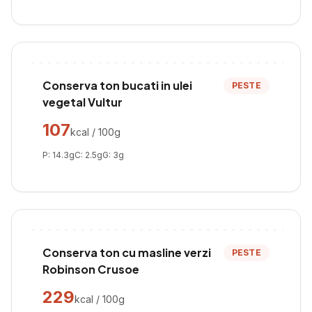
Conserva ton bucati in ulei
PESTE
vegetal Vultur
107
kcal / 100g
P:
14.3
g
C:
2.5
g
G:
3
g
Conserva ton cu masline verzi
PESTE
Robinson Crusoe
229
kcal / 100g