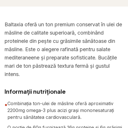
Baltaxia oferă un ton premium conservat în ulei de
măsline de calitate superioară, combinând
proteinele din pește cu grăsimile sănătoase din
măsline. Este o alegere rafinată pentru salate
mediteraneene și preparate sofisticate. Bucățile
mari de ton păstrează textura fermă și gustul
intens.
Informații nutriționale
Combinația ton-ulei de măsline oferă aproximativ
●
2200mg omega-3 plus acizi grași mononesaturați
pentru sănătatea cardiovasculară.
O porție de 60g furnizează 16g proteine și 6g grăsimi