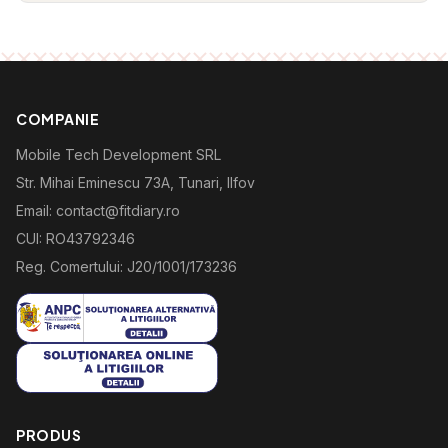
COMPANIE
Mobile Tech Development SRL
Str. Mihai Eminescu 73A, Tunari, Ilfov
Email: contact@fitdiary.ro
CUI: RO43792346
Reg. Comertului: J20/1001/173236
PRODUS