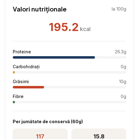
Valori nutriționale
la 100g
195.2
kcal
Proteine
26.3
g
Carbohidrați
0
g
Grăsimi
10
g
Fibre
0
g
Per
jumătate de conservă
(
60
g)
117
15.8