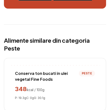
Alimente similare din categoria
Peste
Conserva ton bucati in ulei
PESTE
vegetal Fine Foods
348
kcal / 100g
P:
19.3
g
C:
0
g
G:
30.1
g