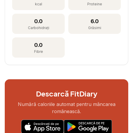
kcal
Proteine
0.0
6.0
Carbohidrați
Grăsimi
0.0
Fibre
Descarcă FitDiary
Numără caloriile automat pentru mâncarea
românească.