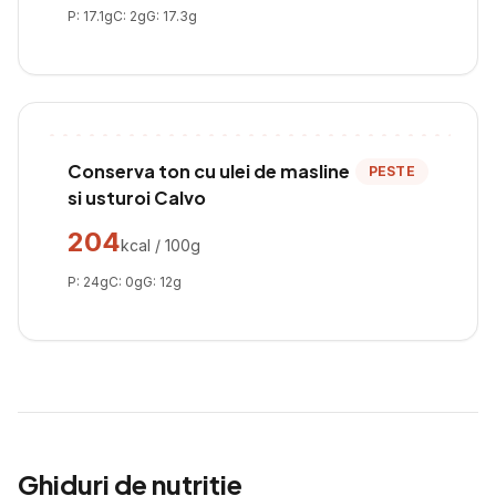
P:
17.1
g
C:
2
g
G:
17.3
g
Conserva ton cu ulei de masline
PESTE
si usturoi Calvo
204
kcal / 100g
P:
24
g
C:
0
g
G:
12
g
Ghiduri de nutriție