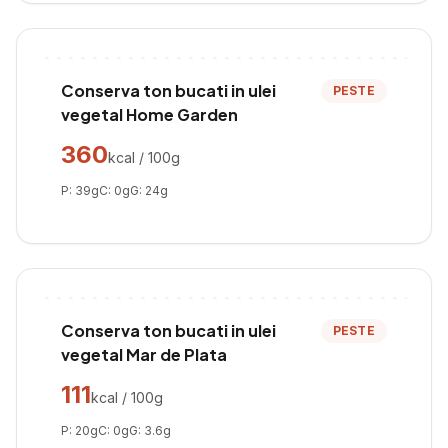
Conserva ton bucati in ulei
PESTE
vegetal Home Garden
360
kcal / 100g
P:
39
g
C:
0
g
G:
24
g
Conserva ton bucati in ulei
PESTE
vegetal Mar de Plata
111
kcal / 100g
P:
20
g
C:
0
g
G:
3.6
g