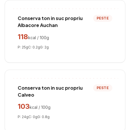
Conserva ton in suc propriu
PESTE
Albacore Auchan
118
kcal / 100g
P:
25
g
C:
0.2
g
G:
2
g
Conserva ton in suc propriu
PESTE
Calveo
103
kcal / 100g
P:
24
g
C:
0
g
G:
0.8
g