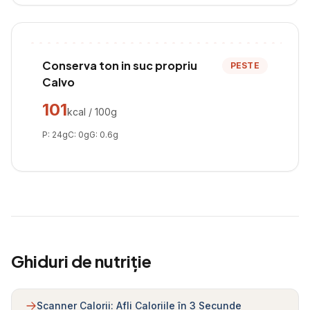
Conserva ton in suc propriu
PESTE
Calvo
101
kcal / 100g
P:
24
g
C:
0
g
G:
0.6
g
Ghiduri de nutriție
Scanner Calorii: Afli Caloriile în 3 Secunde