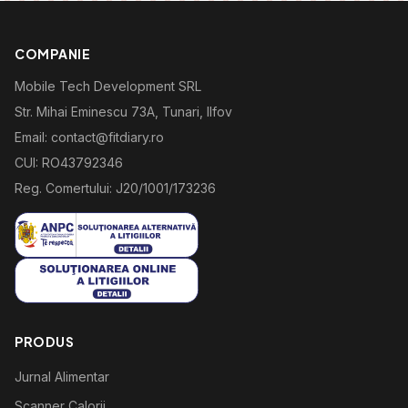
COMPANIE
Mobile Tech Development SRL
Str. Mihai Eminescu 73A, Tunari, Ilfov
Email: contact@fitdiary.ro
CUI: RO43792346
Reg. Comertului: J20/1001/173236
PRODUS
Jurnal Alimentar
Scanner Calorii