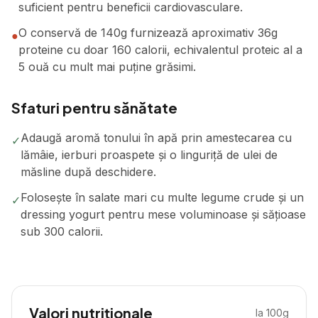
suficient pentru beneficii cardiovasculare.
O conservă de 140g furnizează aproximativ 36g
●
proteine cu doar 160 calorii, echivalentul proteic al a
5 ouă cu mult mai puține grăsimi.
Sfaturi pentru sănătate
Adaugă aromă tonului în apă prin amestecarea cu
✓
lămâie, ierburi proaspete și o linguriță de ulei de
măsline după deschidere.
Folosește în salate mari cu multe legume crude și un
✓
dressing yogurt pentru mese voluminoase și sățioase
sub 300 calorii.
Valori nutriționale
la 100g