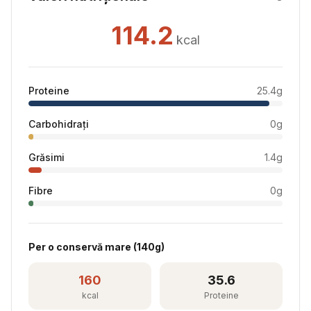
114.2
kcal
Proteine
25.4
g
Carbohidrați
0
g
Grăsimi
1.4
g
Fibre
0
g
Per
o conservă mare
(
140
g)
160
35.6
kcal
Proteine