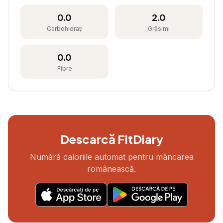
0.0
2.0
Carbohidrați
Grăsimi
0.0
Fibre
Descarcă FitDiary
Numără caloriile automat pentru mâncarea
românească.