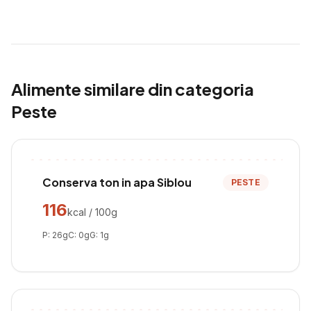
Alimente similare din categoria
Peste
Conserva ton in apa Siblou
PESTE
116
kcal / 100g
P:
26
g
C:
0
g
G:
1
g