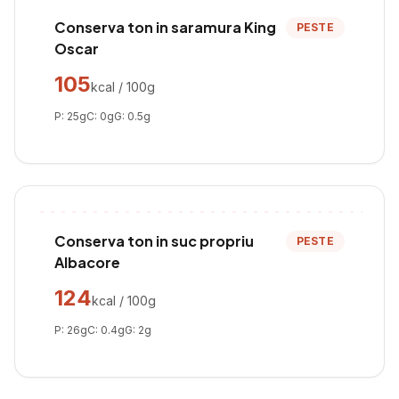
Conserva ton in saramura King
PESTE
Oscar
105
kcal / 100g
P:
25
g
C:
0
g
G:
0.5
g
Conserva ton in suc propriu
PESTE
Albacore
124
kcal / 100g
P:
26
g
C:
0.4
g
G:
2
g