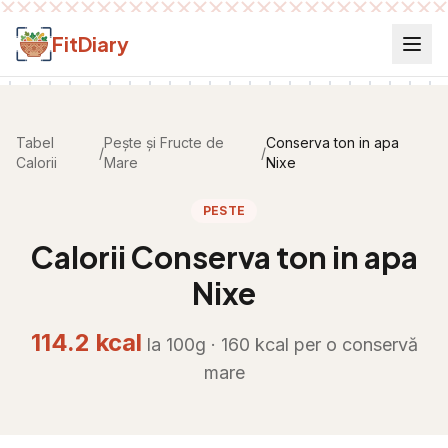
Salt la conținut
FitDiary
Tabel
Pește și Fructe de
Conserva ton in apa
/
/
Calorii
Mare
Nixe
PESTE
Calorii
Conserva ton in apa
Nixe
114.2
kcal
la 100g ·
160
kcal per
o conservă
mare