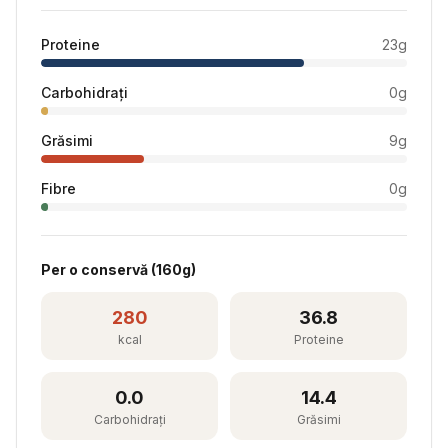
Proteine
23
g
Carbohidrați
0
g
Grăsimi
9
g
Fibre
0
g
Per
o conservă
(
160
g)
280
36.8
kcal
Proteine
0.0
14.4
Carbohidrați
Grăsimi