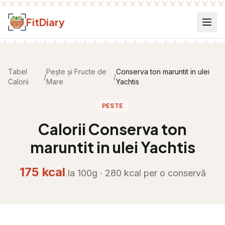
Salt la conținut
FitDiary
Tabel
Pește și Fructe de
Conserva ton maruntit in ulei
/
/
Calorii
Mare
Yachtis
PESTE
Calorii
Conserva ton
maruntit in ulei Yachtis
175
kcal
la 100g ·
280
kcal per
o conservă