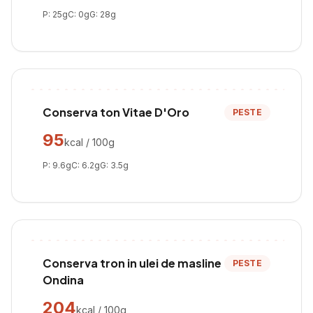
P:
25
g
C:
0
g
G:
28
g
Conserva ton Vitae D'Oro
PESTE
95
kcal / 100g
P:
9.6
g
C:
6.2
g
G:
3.5
g
Conserva tron in ulei de masline
PESTE
Ondina
204
kcal / 100g