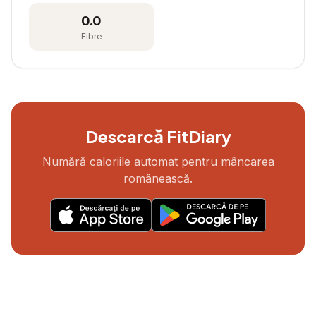
0.0
Fibre
Descarcă FitDiary
Numără caloriile automat pentru mâncarea
românească.