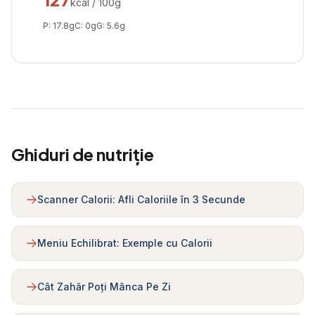
127
kcal / 100g
P:
17.8
g
C:
0
g
G:
5.6
g
Ghiduri de nutriție
Scanner Calorii: Afli Caloriile în 3 Secunde
Meniu Echilibrat: Exemple cu Calorii
Cât Zahăr Poți Mânca Pe Zi