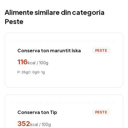
Alimente similare din categoria
Peste
Conserva ton maruntit Iska
PESTE
116
kcal / 100g
P:
26
g
C:
0
g
G:
1
g
Conserva ton Tip
PESTE
352
kcal / 100g