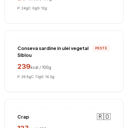
P:
24
g
C:
0
g
G:
12
g
Conseva sardine in ulei vegetal
PESTE
Siblou
239
kcal / 100g
P:
26.5
g
C:
1.1
g
G:
14.3
g
🇷🇴
Crap