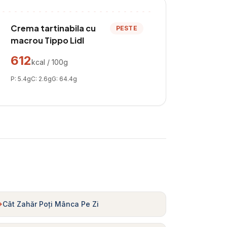
Crema tartinabila cu
PESTE
macrou Tippo Lidl
612
kcal / 100g
P:
5.4
g
C:
2.6
g
G:
64.4
g
Cât Zahăr Poți Mânca Pe Zi