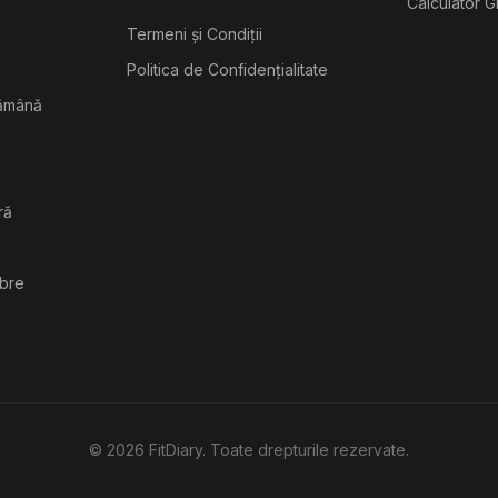
Calculator G
Termeni și Condiții
Politica de Confidențialitate
tămână
ră
ibre
©
2026
FitDiary. Toate drepturile rezervate.