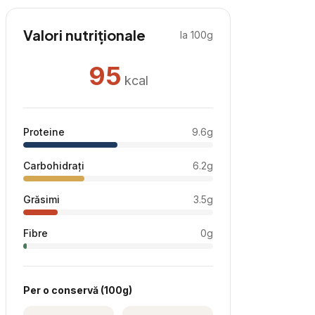
Valori nutriționale
la 100g
95
kcal
Proteine
9.6
g
Carbohidrați
6.2
g
Grăsimi
3.5
g
Fibre
0
g
Per
o conservă
(
100
g)