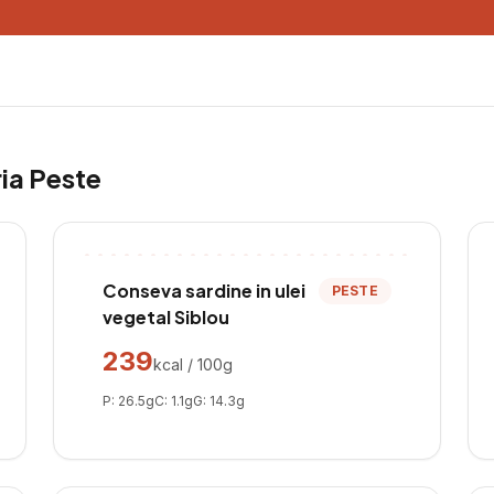
ria
Peste
Conseva sardine in ulei
PESTE
vegetal Siblou
239
kcal / 100g
P:
26.5
g
C:
1.1
g
G:
14.3
g