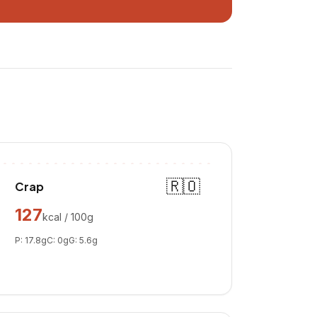
🇷🇴
Crap
127
kcal / 100g
P:
17.8
g
C:
0
g
G:
5.6
g