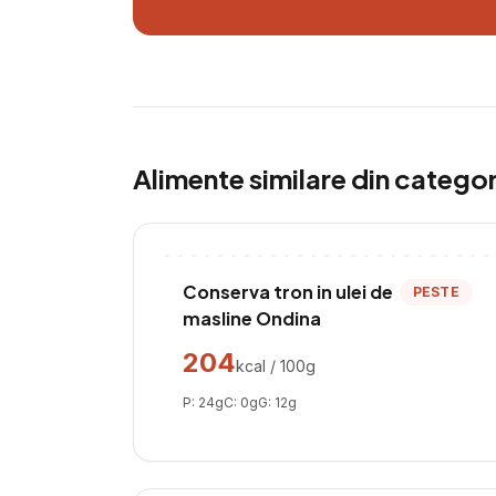
Alimente similare din catego
Conserva tron in ulei de
PESTE
masline Ondina
204
kcal / 100g
P:
24
g
C:
0
g
G:
12
g