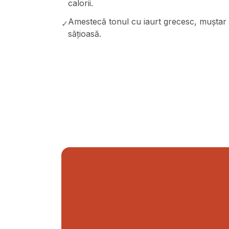
calorii.
Amestecă tonul cu iaurt grecesc, muștar ș
✓
sățioasă.