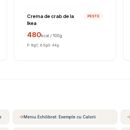
Crema de crab de la
PESTE
Ikea
480
kcal / 100g
P:
8
g
C:
6.5
g
G:
44
g
e
Meniu Echilibrat: Exemple cu Calorii