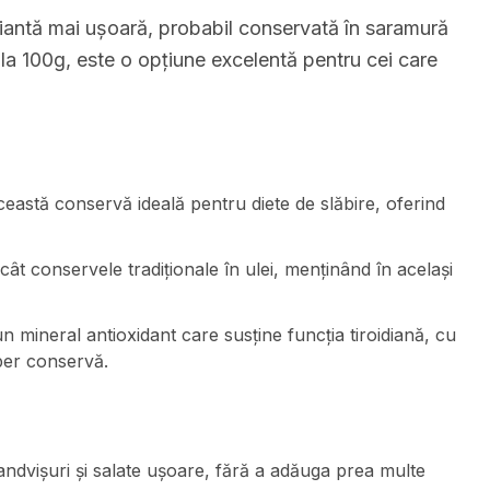
iantă mai ușoară, probabil conservată în saramură
 la 100g, este o opțiune excelentă pentru cei care
ceastă conservă ideală pentru diete de slăbire, oferind
ât conservele tradiționale în ulei, menținând în același
n mineral antioxidant care susține funcția tiroidiană, cu
per conservă.
ndvișuri și salate ușoare, fără a adăuga prea multe