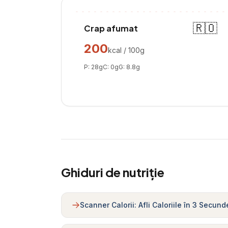
🇷🇴
Crap afumat
200
kcal / 100g
P:
28
g
C:
0
g
G:
8.8
g
Ghiduri de nutriție
Scanner Calorii: Afli Caloriile în 3 Secund