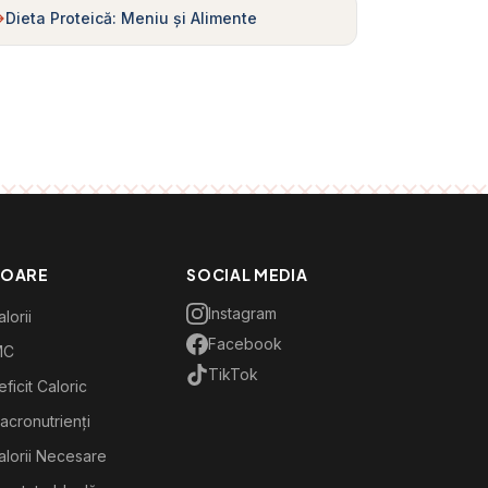
Dieta Proteică: Meniu și Alimente
TOARE
SOCIAL MEDIA
Instagram
lorii
Facebook
MC
TikTok
ficit Caloric
acronutrienți
alorii Necesare