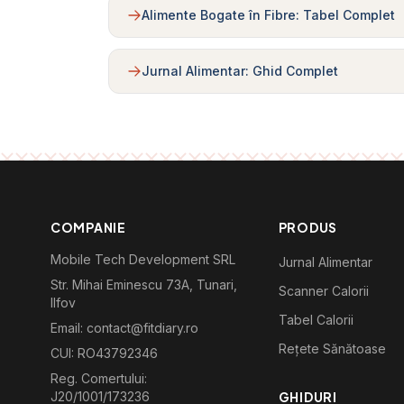
Alimente Bogate în Fibre: Tabel Complet
Jurnal Alimentar: Ghid Complet
COMPANIE
PRODUS
Mobile Tech Development SRL
Jurnal Alimentar
Str. Mihai Eminescu 73A, Tunari,
Scanner Calorii
Ilfov
Tabel Calorii
Email: contact@fitdiary.ro
Rețete Sănătoase
CUI: RO43792346
Reg. Comertului:
J20/1001/173236
GHIDURI