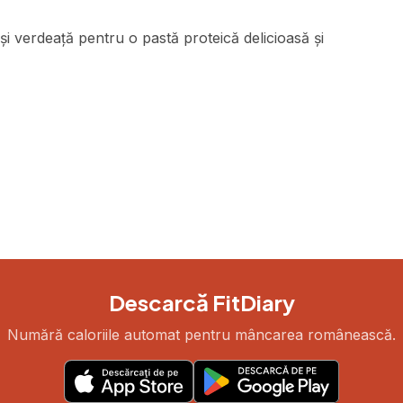
i verdeață pentru o pastă proteică delicioasă și
Descarcă FitDiary
Numără caloriile automat pentru mâncarea românească.