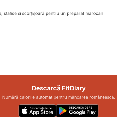
e, stafide și scorțișoară pentru un preparat marocan
Descarcă FitDiary
Numără caloriile automat pentru mâncarea românească.