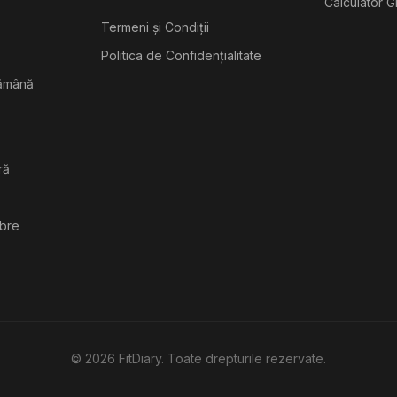
Calculator G
Termeni și Condiții
Politica de Confidențialitate
tămână
ră
ibre
©
2026
FitDiary. Toate drepturile rezervate.