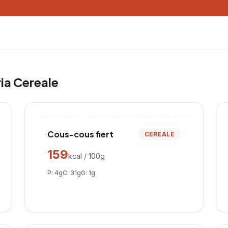
ria
Cereale
Cous-cous fiert
CEREALE
159
kcal / 100g
P:
4
g
C:
31
g
G:
1
g