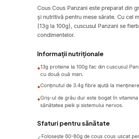
Cous Cous Panzani este preparat din gri
și nutritivă pentru mese sărate. Cu cel m
(13g la 100g), cuscusul Panzani se fier
condimentelor.
Informații nutriționale
13g proteine la 100g fac din cuscusul Pa
●
cu două ouă mari.
Conținutul de 3.4g fibre ajută la menținerea 
●
Griș-ul de grâu dur este bogat în vitamina
●
sănătatea pielii și sistemului nervos.
Sfaturi pentru sănătate
Folosește 60-80g de cous cous uscat per p
✓