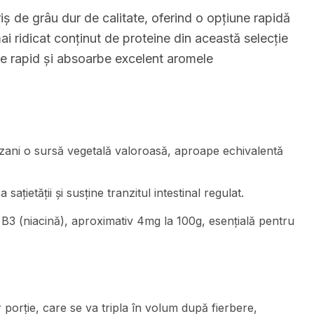
ș de grâu dur de calitate, oferind o opțiune rapidă
ai ridicat conținut de proteine din această selecție
be rapid și absoarbe excelent aromele
nzani o sursă vegetală valoroasă, aproape echivalentă
sațietății și susține tranzitul intestinal regulat.
 B3 (niacină), aproximativ 4mg la 100g, esențială pentru
orție, care se va tripla în volum după fierbere,