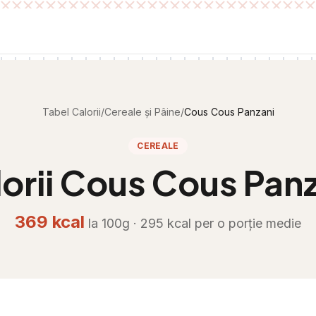
Tabel Calorii
/
Cereale și Pâine
/
Cous Cous Panzani
CEREALE
orii
Cous Cous Panz
369
kcal
la 100g ·
295
kcal per
o porție medie