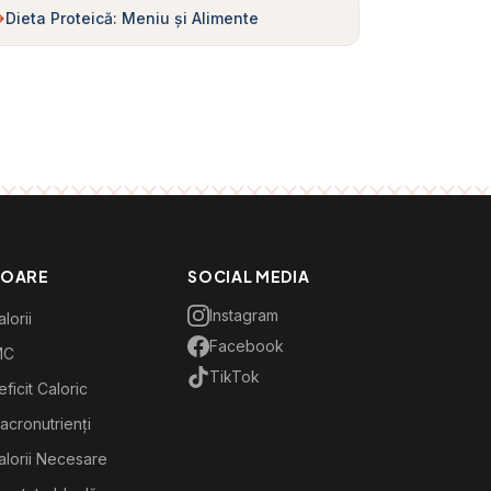
Dieta Proteică: Meniu și Alimente
TOARE
SOCIAL MEDIA
Instagram
lorii
Facebook
MC
TikTok
ficit Caloric
acronutrienți
alorii Necesare