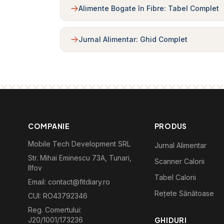
Alimente Bogate în Fibre: Tabel Complet
Jurnal Alimentar: Ghid Complet
COMPANIE
PRODUS
Mobile Tech Development SRL
Jurnal Alimentar
Str. Mihai Eminescu 73A, Tunari,
Scanner Calorii
Ilfov
Tabel Calorii
Email: contact@fitdiary.ro
Rețete Sănătoase
CUI: RO43792346
Reg. Comertului:
J20/1001/173236
GHIDURI