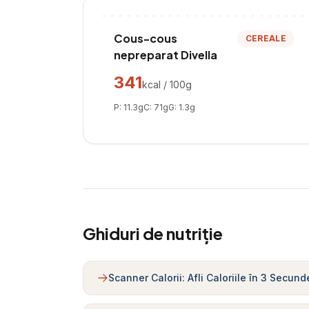
Cous-cous
CEREALE
nepreparat Divella
341
kcal / 100g
P:
11.3
g
C:
71
g
G:
1.3
g
Ghiduri de nutriție
Scanner Calorii: Afli Caloriile în 3 Secund