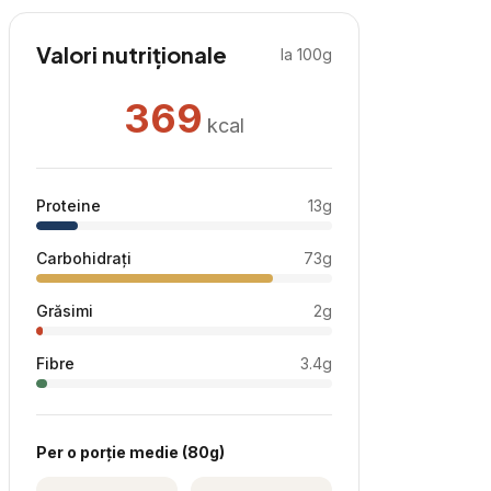
Valori nutriționale
la 100g
369
kcal
Proteine
13
g
Carbohidrați
73
g
Grăsimi
2
g
Fibre
3.4
g
Per
o porție medie
(
80
g)