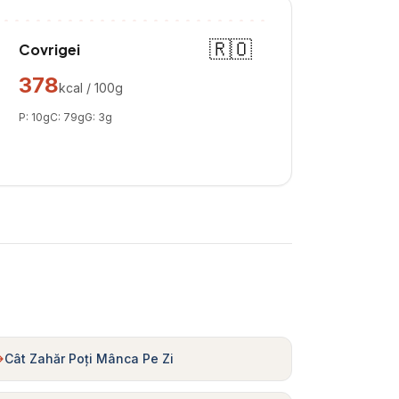
🇷🇴
Covrigei
378
kcal / 100g
P:
10
g
C:
79
g
G:
3
g
Cât Zahăr Poți Mânca Pe Zi