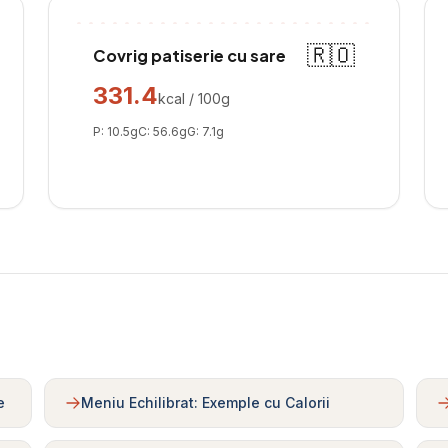
🇷🇴
Covrig patiserie cu sare
331.4
kcal / 100g
P:
10.5
g
C:
56.6
g
G:
7.1
g
e
Meniu Echilibrat: Exemple cu Calorii