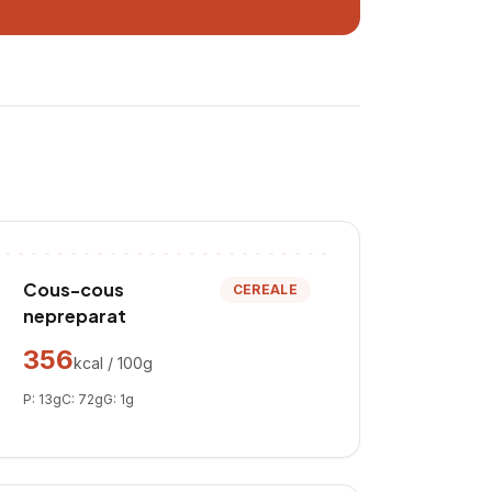
Cous-cous
CEREALE
nepreparat
356
kcal / 100g
P:
13
g
C:
72
g
G:
1
g