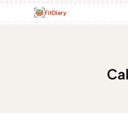
Salt la conținut
FitDiary
Cal