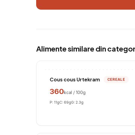
Alimente similare din catego
Cous cous Urtekram
CEREALE
360
kcal / 100g
P:
11
g
C:
69
g
G:
2.3
g