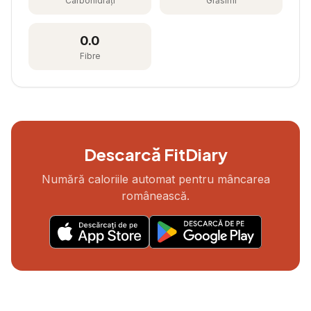
Carbohidrați
Grăsimi
0.0
Fibre
Descarcă FitDiary
Numără caloriile automat pentru mâncarea
românească.