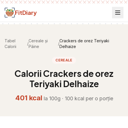
Salt la conținut
FitDiary
Tabel
Cereale și
Crackers de orez Teriyaki
/
/
Calorii
Pâine
Delhaize
CEREALE
Calorii
Crackers de orez
Teriyaki Delhaize
401
kcal
la 100g ·
100
kcal per
o porție