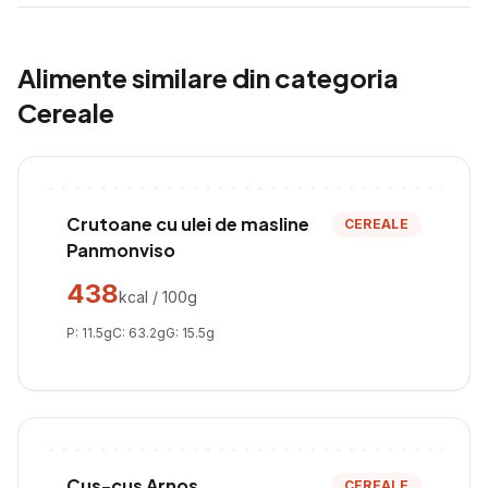
Alimente similare din categoria
Cereale
Crutoane cu ulei de masline
CEREALE
Panmonviso
438
kcal / 100g
P:
11.5
g
C:
63.2
g
G:
15.5
g
Cus-cus Arnos
CEREALE