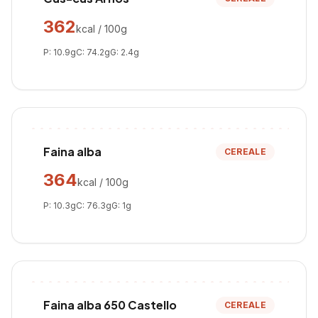
362
kcal / 100g
P:
10.9
g
C:
74.2
g
G:
2.4
g
Faina alba
CEREALE
364
kcal / 100g
P:
10.3
g
C:
76.3
g
G:
1
g
Faina alba 650 Castello
CEREALE