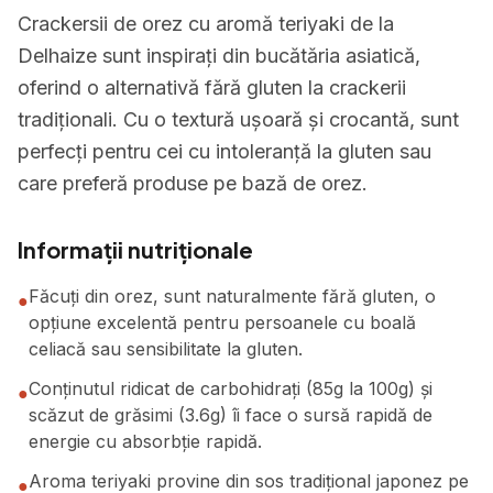
Crackersii de orez cu aromă teriyaki de la
Delhaize sunt inspirați din bucătăria asiatică,
oferind o alternativă fără gluten la crackerii
tradiționali. Cu o textură ușoară și crocantă, sunt
perfecți pentru cei cu intoleranță la gluten sau
care preferă produse pe bază de orez.
Informații nutriționale
Făcuți din orez, sunt naturalmente fără gluten, o
●
opțiune excelentă pentru persoanele cu boală
celiacă sau sensibilitate la gluten.
Conținutul ridicat de carbohidrați (85g la 100g) și
●
scăzut de grăsimi (3.6g) îi face o sursă rapidă de
energie cu absorbție rapidă.
Aroma teriyaki provine din sos tradițional japonez pe
●