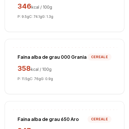
346
kcal / 100g
P:
9.5
g
C:
74.1
g
G:
1.3
g
Faina alba de grau 000 Grania
CEREALE
358
kcal / 100g
P:
11.5
g
C:
76
g
G:
0.9
g
Faina alba de grau 650 Aro
CEREALE