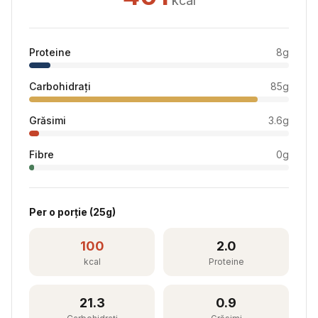
kcal
Proteine
8
g
Carbohidrați
85
g
Grăsimi
3.6
g
Fibre
0
g
Per
o porție
(
25
g)
100
2.0
kcal
Proteine
21.3
0.9