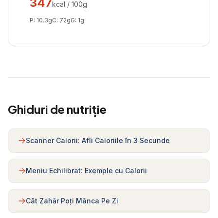
347
kcal / 100g
P:
10.3
g
C:
72
g
G:
1
g
Ghiduri de nutriție
Scanner Calorii: Afli Caloriile în 3 Secunde
Meniu Echilibrat: Exemple cu Calorii
Cât Zahăr Poți Mânca Pe Zi