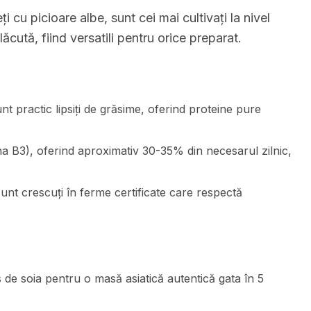
 cu picioare albe, sunt cei mai cultivați la nivel
ăcută, fiind versatili pentru orice preparat.
t practic lipsiți de grăsime, oferind proteine pure
na B3), oferind aproximativ 30-35% din necesarul zilnic,
unt crescuți în ferme certificate care respectă
s de soia pentru o masă asiatică autentică gata în 5