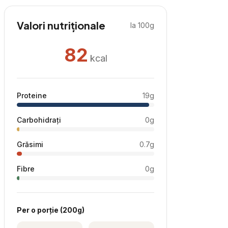
Valori nutriționale
la 100g
82
kcal
Proteine
19
g
Carbohidrați
0
g
Grăsimi
0.7
g
Fibre
0
g
Per
o porție
(
200
g)