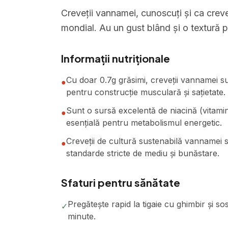
Creveții vannamei, cunoscuți și ca creveți
mondial. Au un gust blând și o textură pl
Informații nutriționale
Cu doar 0.7g grăsimi, creveții vannamei sun
●
pentru construcție musculară și sațietate.
Sunt o sursă excelentă de niacină (vitami
●
esențială pentru metabolismul energetic.
Creveții de cultură sustenabilă vannamei s
●
standarde stricte de mediu și bunăstare.
Sfaturi pentru sănătate
Pregătește rapid la tigaie cu ghimbir și so
✓
minute.