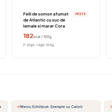
Felii de somon afumat
PESTE
de Atlantic cu suc de
lamaie si marar Cora
182
kcal / 100g
P:
20
g
C:
1.4
g
G:
10.5
g
e
Meniu Echilibrat: Exemple cu Calorii