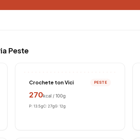
ria
Peste
Crochete ton Vici
PESTE
270
kcal / 100g
P:
13.5
g
C:
27
g
G:
12
g