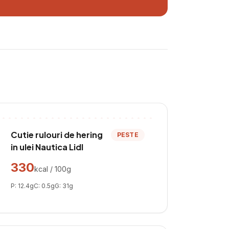
Cutie rulouri de hering
PESTE
in ulei Nautica Lidl
330
kcal / 100g
P:
12.4
g
C:
0.5
g
G:
31
g