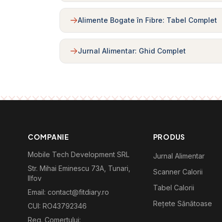
Alimente Bogate în Fibre: Tabel Complet
Jurnal Alimentar: Ghid Complet
COMPANIE
PRODUS
Mobile Tech Development SRL
Jurnal Alimentar
Str. Mihai Eminescu 73A, Tunari,
Scanner Calorii
Ilfov
Tabel Calorii
Email: contact@fitdiary.ro
Rețete Sănătoase
CUI: RO43792346
Reg. Comertului: