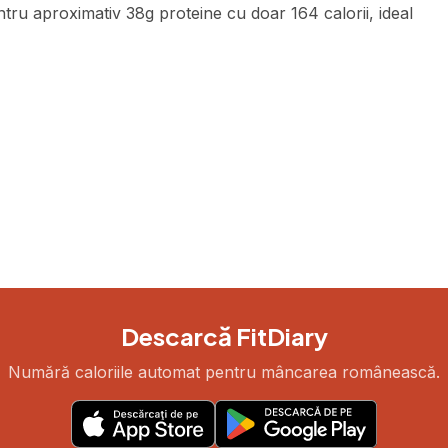
u aproximativ 38g proteine cu doar 164 calorii, ideal
Descarcă FitDiary
Numără caloriile automat pentru mâncarea românească.