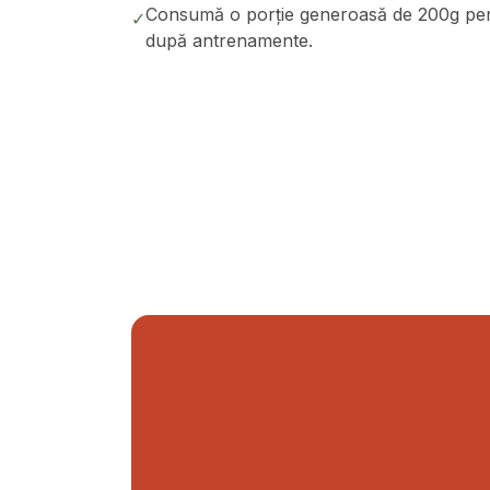
Consumă o porție generoasă de 200g pentr
✓
după antrenamente.