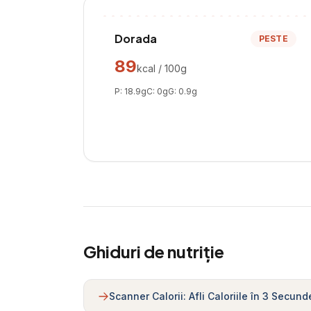
Dorada
PESTE
89
kcal / 100g
P:
18.9
g
C:
0
g
G:
0.9
g
Ghiduri de nutriție
Scanner Calorii: Afli Caloriile în 3 Secund