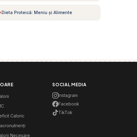
Dieta Proteică: Meniu și Alimente
TOARE
SOCIAL MEDIA
Instagram
lorii
Facebook
MC
TikTok
ficit Caloric
acronutrienți
alorii Necesare