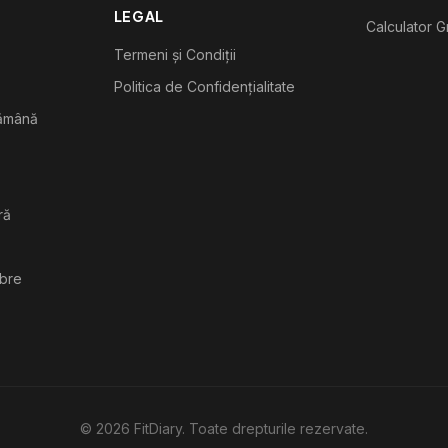
LEGAL
Calculator G
Termeni și Condiții
Politica de Confidențialitate
tămână
ră
ibre
©
2026
FitDiary. Toate drepturile rezervate.