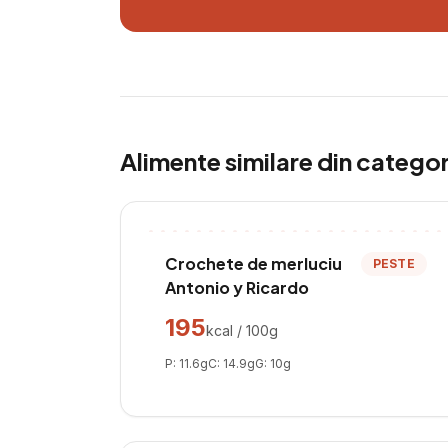
Alimente similare din catego
Crochete de merluciu
PESTE
Antonio y Ricardo
195
kcal / 100g
P:
11.6
g
C:
14.9
g
G:
10
g