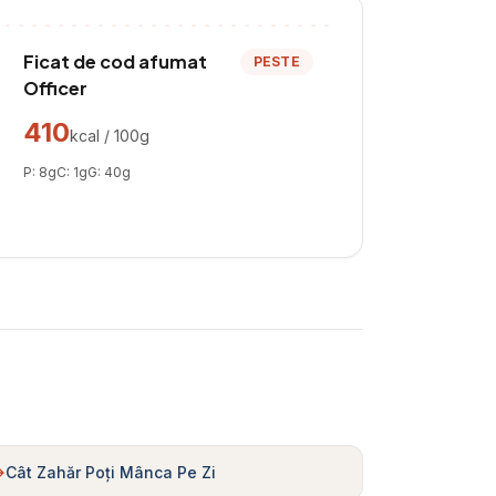
Ficat de cod afumat
PESTE
Officer
410
kcal / 100g
P:
8
g
C:
1
g
G:
40
g
Cât Zahăr Poți Mânca Pe Zi