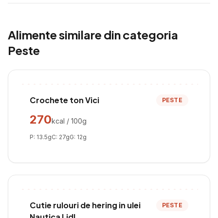
Alimente similare din categoria
Peste
Crochete ton Vici
PESTE
270
kcal / 100g
P:
13.5
g
C:
27
g
G:
12
g
Cutie rulouri de hering in ulei
PESTE
Nautica Lidl