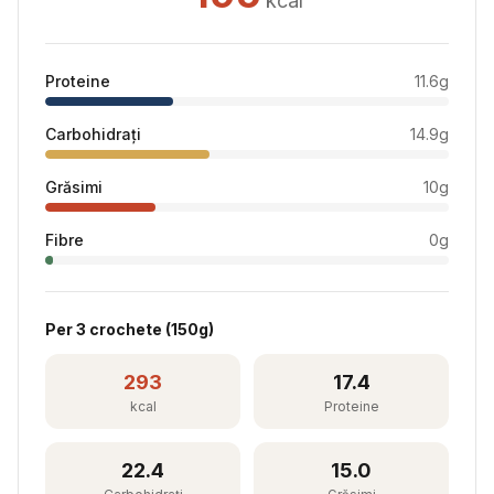
kcal
Proteine
11.6
g
Carbohidrați
14.9
g
Grăsimi
10
g
Fibre
0
g
Per
3 crochete
(
150
g)
293
17.4
kcal
Proteine
22.4
15.0