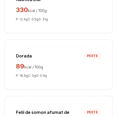
330
kcal / 100g
P:
12.4
g
C:
0.5
g
G:
31
g
Dorada
PESTE
89
kcal / 100g
P:
18.9
g
C:
0
g
G:
0.9
g
Felii de somon afumat de
PESTE