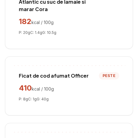
Atlantic cu suc de lamaie si
marar Cora
182
kcal / 100g
P:
20
g
C:
1.4
g
G:
10.5
g
Ficat de cod afumat Officer
PESTE
410
kcal / 100g
P:
8
g
C:
1
g
G:
40
g