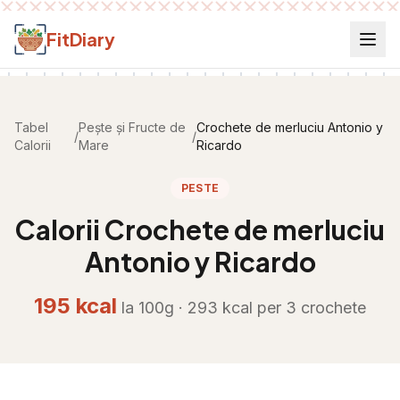
Salt la conținut
FitDiary
Tabel
Pește și Fructe de
Crochete de merluciu Antonio y
/
/
Calorii
Mare
Ricardo
PESTE
Calorii
Crochete de merluciu
Antonio y Ricardo
195
kcal
la 100g ·
293
kcal per
3 crochete