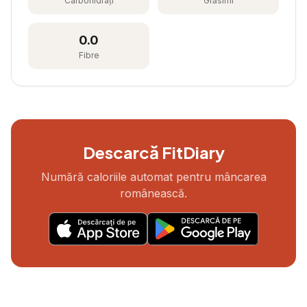
Carbohidrați
Grăsimi
0.0
Fibre
Descarcă FitDiary
Numără caloriile automat pentru mâncarea
românească.