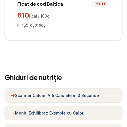
Ficat de cod Baltica
PESTE
610
kcal / 100g
P:
4
g
C:
0
g
G:
66
g
Ghiduri de nutriție
Scanner Calorii: Afli Caloriile în 3 Secunde
Meniu Echilibrat: Exemple cu Calorii