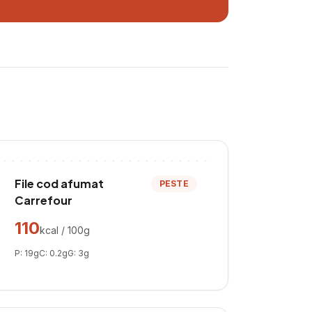
File cod afumat
PESTE
Carrefour
110
kcal / 100g
P:
19
g
C:
0.2
g
G:
3
g