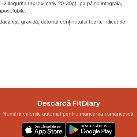
1-2 lingurițe (aproximativ 20-30g), pe pâine integrală,
iposolubile.
acă ești gravidă, datorită conținutului foarte ridicat de
Descarcă FitDiary
Numără caloriile automat pentru mâncarea românească.