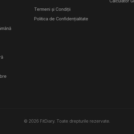
Calculator G
Termeni și Condiții
Politica de Confidențialitate
tămână
ră
ibre
©
2026
FitDiary. Toate drepturile rezervate.