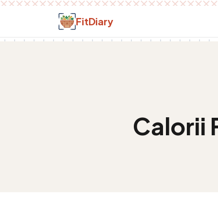
Salt la conținut
FitDiary
Calorii