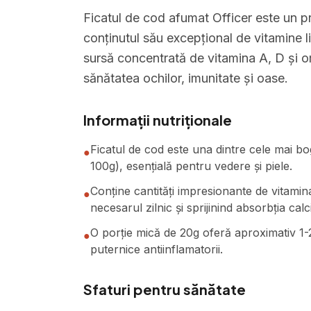
Ficatul de cod afumat Officer este un pr
conținutul său excepțional de vitamine li
sursă concentrată de vitamina A, D și o
sănătatea ochilor, imunitate și oase.
Informații nutriționale
Ficatul de cod este una dintre cele mai b
●
100g), esențială pentru vedere și piele.
Conține cantități impresionante de vitami
●
necesarul zilnic și sprijinind absorbția calci
O porție mică de 20g oferă aproximativ 1-
●
puternice antiinflamatorii.
Sfaturi pentru sănătate