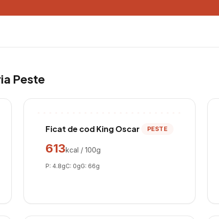
ria
Peste
Ficat de cod King Oscar
PESTE
613
kcal / 100g
P:
4.8
g
C:
0
g
G:
66
g