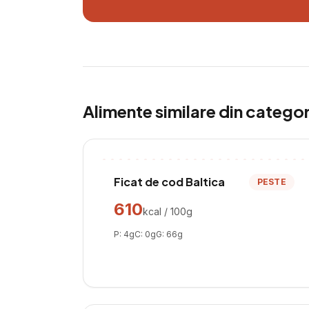
Alimente similare din catego
Ficat de cod Baltica
PESTE
610
kcal / 100g
P:
4
g
C:
0
g
G:
66
g