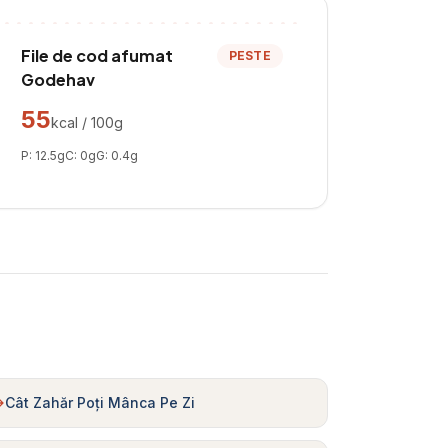
File de cod afumat
PESTE
Godehav
55
kcal / 100g
P:
12.5
g
C:
0
g
G:
0.4
g
Cât Zahăr Poți Mânca Pe Zi