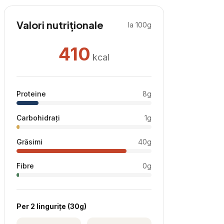
Valori nutriționale
la 100g
410
kcal
Proteine
8
g
Carbohidrați
1
g
Grăsimi
40
g
Fibre
0
g
Per
2 lingurițe
(
30
g)