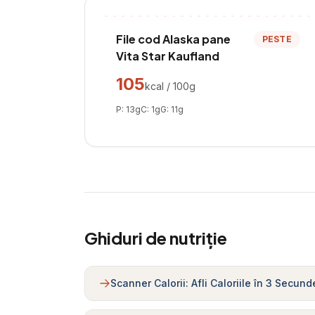
File cod Alaska pane
PESTE
Vita Star Kaufland
105
kcal / 100g
P:
13
g
C:
1
g
G:
11
g
Ghiduri de nutriție
Scanner Calorii: Afli Caloriile în 3 Secund