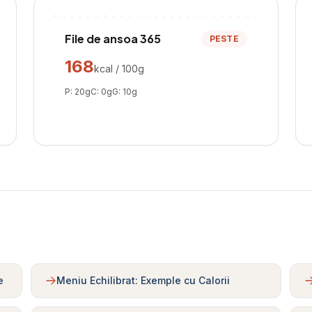
File de ansoa 365
PESTE
168
kcal / 100g
P:
20
g
C:
0
g
G:
10
g
e
Meniu Echilibrat: Exemple cu Calorii