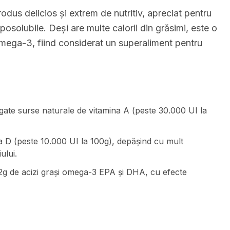
odus delicios și extrem de nutritiv, apreciat pentru
posolubile. Deși are multe calorii din grăsimi, este o
mega-3, fiind considerat un superaliment pentru
ogate surse naturale de vitamina A (peste 30.000 UI la
na D (peste 10.000 UI la 100g), depășind cu mult
ului.
2g de acizi grași omega-3 EPA și DHA, cu efecte