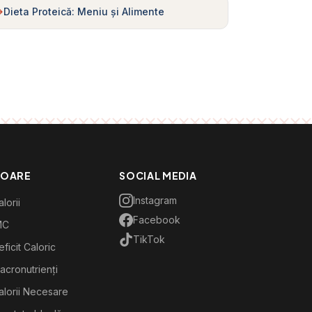
Dieta Proteică: Meniu și Alimente
TOARE
SOCIAL MEDIA
Instagram
lorii
Facebook
MC
TikTok
ficit Caloric
acronutrienți
alorii Necesare