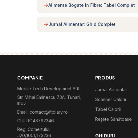
Alimente Bogate în Fibre: Tabel Complet
Jurnal Alimentar: Ghid Complet
COMPANIE
PRODUS
Mobile Tech Development SRL
Jurnal Alimentar
Str. Mihai Eminescu 73A, Tunari,
Scanner Calorii
Ilfov
Tabel Calorii
Email: contact@fitdiary.ro
Rețete Sănătoase
CUI: RO43792346
Reg. Comertului:
J20/1001/173236
GHIDURI