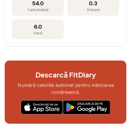
54.0
0.3
Carbohidrați
Grăsimi
6.0
Fibre
Descarcă FitDiary
Numără caloriile automat pentru mâncarea
românească.