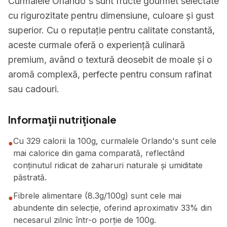
Curmalele Orlando's sunt fructe gourmet selectate
cu rigurozitate pentru dimensiune, culoare și gust
superior. Cu o reputație pentru calitate constantă,
aceste curmale oferă o experiență culinară
premium, având o textură deosebit de moale și o
aromă complexă, perfecte pentru consum rafinat
sau cadouri.
Informații nutriționale
Cu 329 calorii la 100g, curmalele Orlando's sunt cele
●
mai calorice din gama comparată, reflectând
conținutul ridicat de zaharuri naturale și umiditate
păstrată.
Fibrele alimentare (8.3g/100g) sunt cele mai
●
abundente din selecție, oferind aproximativ 33% din
necesarul zilnic într-o porție de 100g.