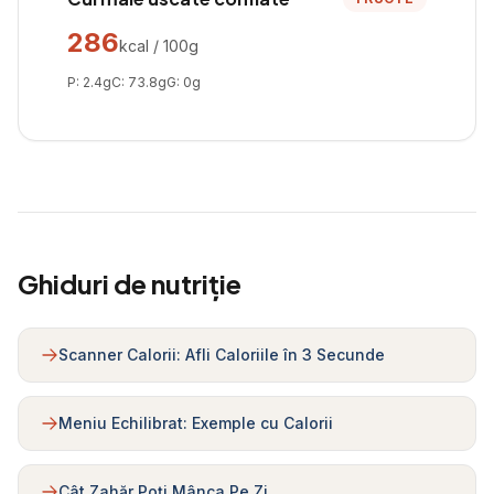
286
kcal / 100g
P:
2.4
g
C:
73.8
g
G:
0
g
Ghiduri de nutriție
Scanner Calorii: Afli Caloriile în 3 Secunde
Meniu Echilibrat: Exemple cu Calorii
Cât Zahăr Poți Mânca Pe Zi