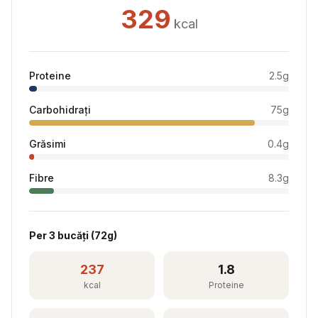
329
kcal
Proteine
2.5
g
Carbohidrați
75
g
Grăsimi
0.4
g
Fibre
8.3
g
Per
3 bucăți
(
72
g)
237
1.8
kcal
Proteine