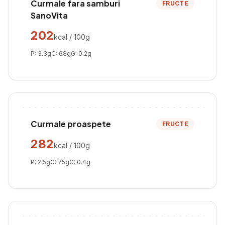
Curmale fara samburi
FRUCTE
SanoVita
202
kcal / 100g
P:
3.3
g
C:
68
g
G:
0.2
g
Curmale proaspete
FRUCTE
282
kcal / 100g
P:
2.5
g
C:
75
g
G:
0.4
g