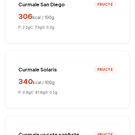
Curmale San Diego
FRUCTE
306
kcal / 100g
P:
2.2
g
C:
73
g
G:
0.2
g
Curmale Solaris
FRUCTE
340
kcal / 100g
P:
0.8
g
C:
81.8
g
G:
0.2
g
Curmale uscate confiate
FRUCTE