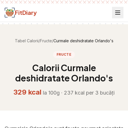
Salt la conținut
FitDiary
Tabel Calorii
/
Fructe
/
Curmale deshidratate Orlando's
FRUCTE
Calorii
Curmale
deshidratate Orlando's
329
kcal
la 100g ·
237
kcal per
3 bucăți