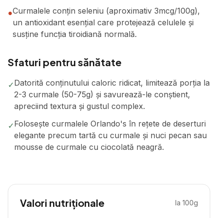
Curmalele conțin seleniu (aproximativ 3mcg/100g),
●
un antioxidant esențial care protejează celulele și
susține funcția tiroidiană normală.
Sfaturi pentru sănătate
Datorită conținutului caloric ridicat, limitează porția la
✓
2-3 curmale (50-75g) și savurează-le conștient,
apreciind textura și gustul complex.
Folosește curmalele Orlando's în rețete de deserturi
✓
elegante precum tartă cu curmale și nuci pecan sau
mousse de curmale cu ciocolată neagră.
Valori nutriționale
la 100g