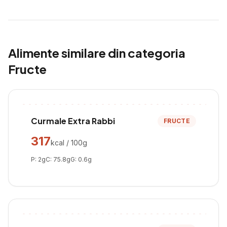
Alimente similare din categoria
Fructe
Curmale Extra Rabbi
FRUCTE
317
kcal / 100g
P:
2
g
C:
75.8
g
G:
0.6
g