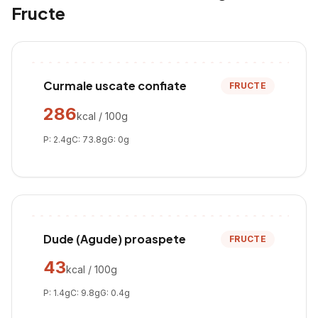
Fructe
Curmale uscate confiate
FRUCTE
286
kcal / 100g
P:
2.4
g
C:
73.8
g
G:
0
g
Dude (Agude) proaspete
FRUCTE
43
kcal / 100g
P:
1.4
g
C:
9.8
g
G:
0.4
g