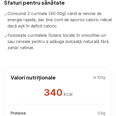
Sfaturi pentru sănătate
Consumă 2 curmale (40-50g) când ai nevoie de
✓
energie rapidă, dar ține cont de aportul caloric ridicat
dacă ești în deficit caloric.
Folosește curmalele Solaris tocate în smoothie-uri
✓
sau cereale pentru a adăuga dulceață naturală fără
zahăr rafinat.
Valori nutriționale
la 100g
340
kcal
Proteine
0.8
g