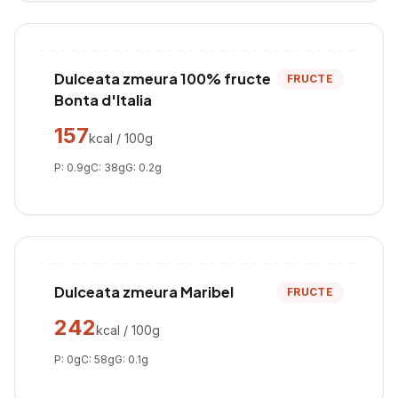
Dulceata zmeura 100% fructe
FRUCTE
Bonta d'Italia
157
kcal / 100g
P:
0.9
g
C:
38
g
G:
0.2
g
Dulceata zmeura Maribel
FRUCTE
242
kcal / 100g
P:
0
g
C:
58
g
G:
0.1
g