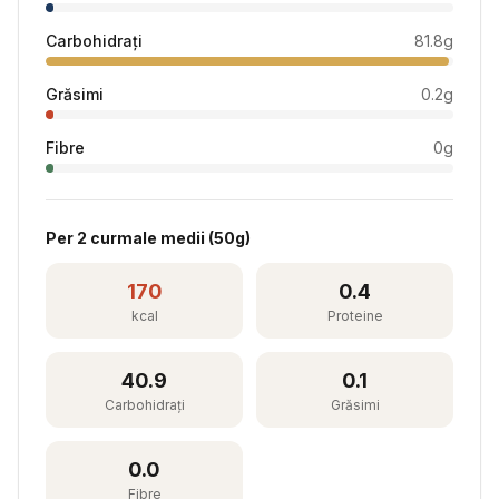
Carbohidrați
81.8
g
Grăsimi
0.2
g
Fibre
0
g
Per
2 curmale medii
(
50
g)
170
0.4
kcal
Proteine
40.9
0.1
Carbohidrați
Grăsimi
0.0
Fibre