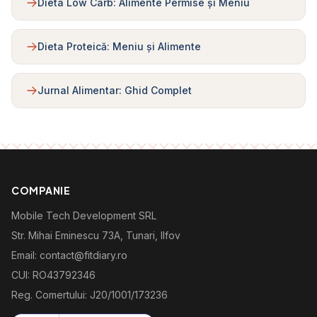
Dieta Low Carb: Alimente Permise și Meniu
Dieta Proteică: Meniu și Alimente
Jurnal Alimentar: Ghid Complet
COMPANIE
Mobile Tech Development SRL
Str. Mihai Eminescu 73A, Tunari, Ilfov
Email: contact@fitdiary.ro
CUI: RO43792346
Reg. Comertului: J20/1001/173236