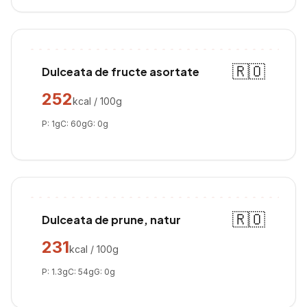
🇷🇴
Dulceata de fructe asortate
252
kcal / 100g
P:
1
g
C:
60
g
G:
0
g
🇷🇴
Dulceata de prune, natur
231
kcal / 100g
P:
1.3
g
C:
54
g
G:
0
g