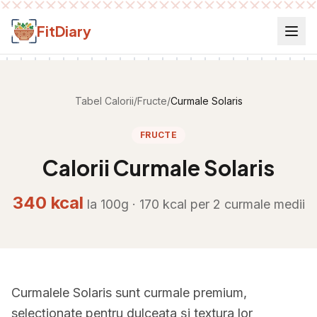
Salt la conținut
FitDiary
Tabel Calorii
/
Fructe
/
Curmale Solaris
FRUCTE
Calorii
Curmale Solaris
340
kcal
la 100g ·
170
kcal per
2 curmale medii
Curmalele Solaris sunt curmale premium,
selecționate pentru dulceața și textura lor