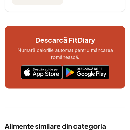
Descarcă FitDiary
Numără caloriile automat pentru mâncarea
românească.
Alimente similare din categoria