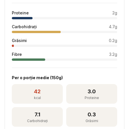
Proteine
2
g
Carbohidrați
4.7
g
Grăsimi
0.2
g
Fibre
3.2
g
Per
o porție medie
(
150
g)
42
3.0
kcal
Proteine
7.1
0.3
Carbohidrați
Grăsimi