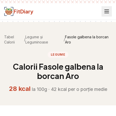
Salt la conținut
FitDiary
Tabel
Legume și
Fasole galbena la borcan
/
/
Calorii
Leguminoase
Aro
LEGUME
Calorii
Fasole galbena la
borcan Aro
28
kcal
la 100g ·
42
kcal per
o porție medie