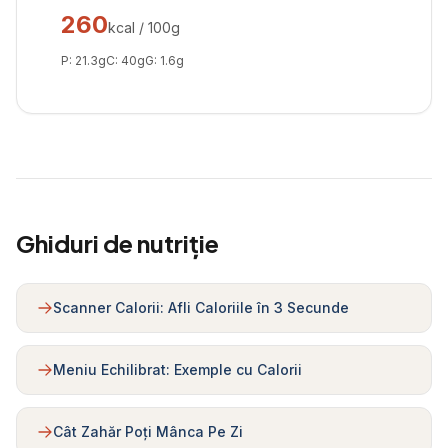
260
kcal / 100g
P:
21.3
g
C:
40
g
G:
1.6
g
Ghiduri de nutriție
Scanner Calorii: Afli Caloriile în 3 Secunde
Meniu Echilibrat: Exemple cu Calorii
Cât Zahăr Poți Mânca Pe Zi