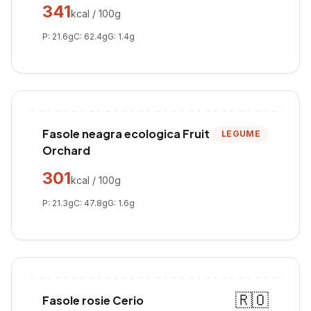
341
kcal / 100g
P:
21.6
g
C:
62.4
g
G:
1.4
g
Fasole neagra ecologica Fruit
LEGUME
Orchard
301
kcal / 100g
P:
21.3
g
C:
47.8
g
G:
1.6
g
🇷🇴
Fasole rosie Cerio