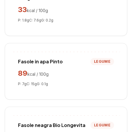
33
kcal / 100g
P:
1.8
g
C:
7.6
g
G:
0.2
g
Fasole in apa Pinto
LEGUME
89
kcal / 100g
P:
7
g
C:
15
g
G:
0.1
g
Fasole neagra Bio Longevita
LEGUME