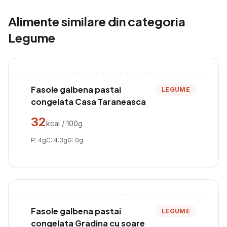
Alimente similare din categoria
Legume
Fasole galbena pastai
LEGUME
congelata Casa Taraneasca
32
kcal / 100g
P:
4
g
C:
4.3
g
G:
0
g
Fasole galbena pastai
LEGUME
congelata Gradina cu soare