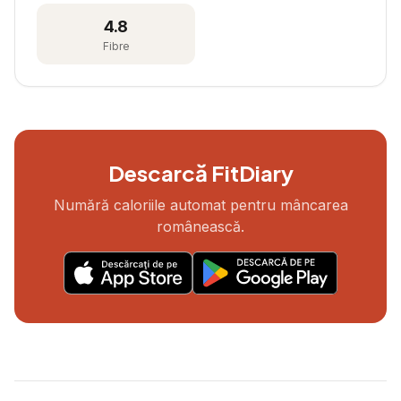
4.8
Fibre
Descarcă FitDiary
Numără caloriile automat pentru mâncarea
românească.