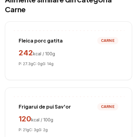
Carne
Fleica porc gatita
CARNE
242
kcal / 100g
P:
27.3
g
C:
0
g
G:
14
g
Frigarui de pui Sav'or
CARNE
120
kcal / 100g
P:
21
g
C:
3
g
G:
2
g