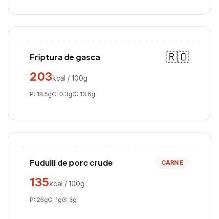
🇷🇴
Friptura de gasca
203
kcal / 100g
P:
18.5
g
C:
0.3
g
G:
13.6
g
Fudulii de porc crude
CARNE
135
kcal / 100g
P:
26
g
C:
1
g
G:
3
g