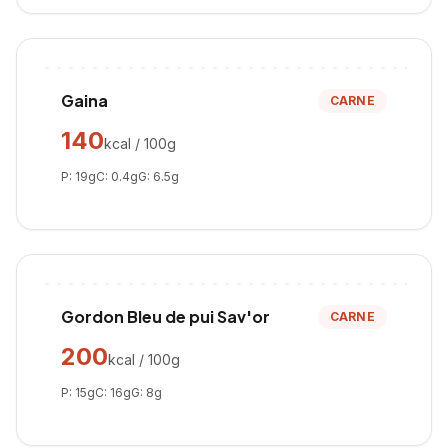
Gaina
CARNE
140
kcal / 100g
P:
19
g
C:
0.4
g
G:
6.5
g
Gordon Bleu de pui Sav'or
CARNE
200
kcal / 100g
P:
15
g
C:
16
g
G:
8
g