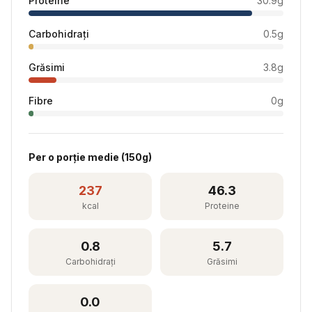
Proteine
30.9
g
Carbohidrați
0.5
g
Grăsimi
3.8
g
Fibre
0
g
Per
o porție medie
(
150
g)
237
46.3
kcal
Proteine
0.8
5.7
Carbohidrați
Grăsimi
0.0