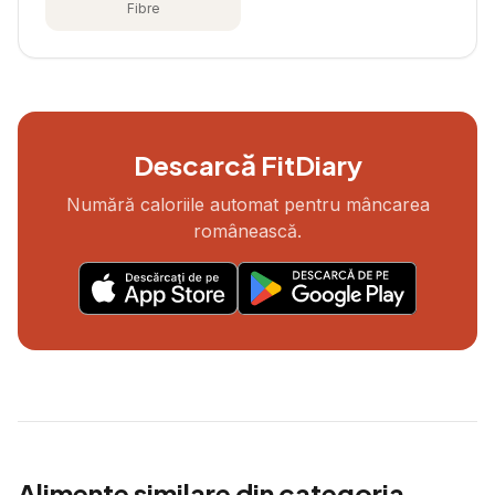
Fibre
Descarcă FitDiary
Numără caloriile automat pentru mâncarea
românească.
Alimente similare din categoria