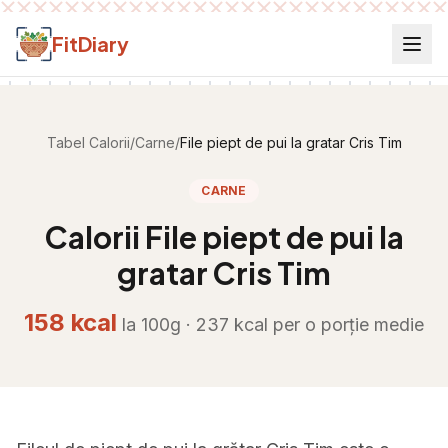
Salt la conținut
FitDiary
Tabel Calorii
/
Carne
/
File piept de pui la gratar Cris Tim
CARNE
Calorii
File piept de pui la
gratar Cris Tim
158
kcal
la 100g ·
237
kcal per
o porție medie