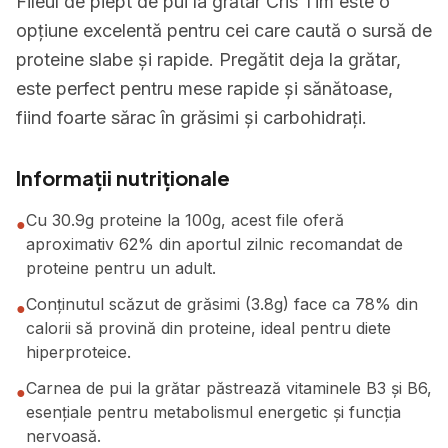
Fileul de piept de pui la grătar Cris Tim este o
opțiune excelentă pentru cei care caută o sursă de
proteine slabe și rapide. Pregătit deja la grătar,
este perfect pentru mese rapide și sănătoase,
fiind foarte sărac în grăsimi și carbohidrați.
Informații nutriționale
Cu 30.9g proteine la 100g, acest file oferă
●
aproximativ 62% din aportul zilnic recomandat de
proteine pentru un adult.
Conținutul scăzut de grăsimi (3.8g) face ca 78% din
●
calorii să provină din proteine, ideal pentru diete
hiperproteice.
Carnea de pui la grătar păstrează vitaminele B3 și B6,
●
esențiale pentru metabolismul energetic și funcția
nervoasă.