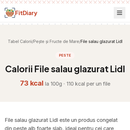
Salt la conținut
FitDiary
Tabel Calorii
/
Pește și Fructe de Mare
/
File salau glazurat Lidl
PESTE
Calorii
File salau glazurat Lidl
73
kcal
la 100g ·
110
kcal per
un file
File salau glazurat Lidl este un produs congelat
din peste alb foarte slab, ideal pentru cei care