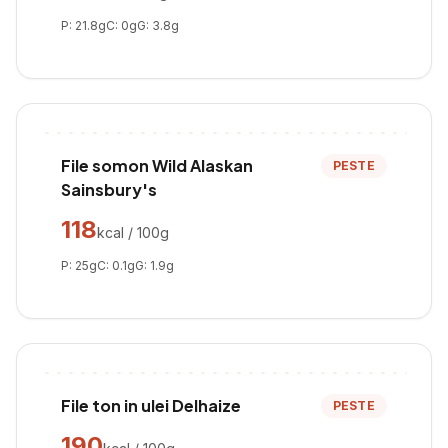
P:
21.8
g
C:
0
g
G:
3.8
g
File somon Wild Alaskan
PESTE
Sainsbury's
118
kcal / 100g
P:
25
g
C:
0.1
g
G:
1.9
g
File ton in ulei Delhaize
PESTE
190