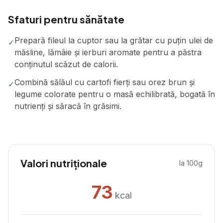
Sfaturi pentru sănătate
Prepară fileul la cuptor sau la grătar cu puțin ulei de
✓
măsline, lămâie și ierburi aromate pentru a păstra
conținutul scăzut de calorii.
Combină sălăul cu cartofi fierți sau orez brun și
✓
legume colorate pentru o masă echilibrată, bogată în
nutrienți și săracă în grăsimi.
Valori nutriționale
la 100g
73
kcal