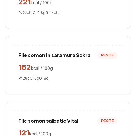
221
kcal / 100g
P:
22.3
g
C:
0.8
g
G:
14.3
g
File somon in saramura Sokra
PESTE
162
kcal / 100g
P:
28
g
C:
0
g
G:
8
g
File somon salbatic Vital
PESTE
121
kcal / 100g