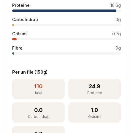
Proteine
16.6
g
Carbohidrați
0
g
Grăsimi
0.7
g
Fibre
0
g
Per
un file
(
150
g)
110
24.9
kcal
Proteine
0.0
1.0
Carbohidrați
Grăsimi