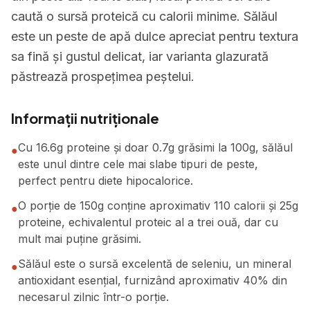
caută o sursă proteică cu calorii minime. Sălăul
este un peste de apă dulce apreciat pentru textura
sa fină și gustul delicat, iar varianta glazurată
păstrează prospețimea peștelui.
Informații nutriționale
Cu 16.6g proteine și doar 0.7g grăsimi la 100g, sălăul
●
este unul dintre cele mai slabe tipuri de peste,
perfect pentru diete hipocalorice.
O porție de 150g conține aproximativ 110 calorii și 25g
●
proteine, echivalentul proteic al a trei ouă, dar cu
mult mai puține grăsimi.
Sălăul este o sursă excelentă de seleniu, un mineral
●
antioxidant esențial, furnizând aproximativ 40% din
necesarul zilnic într-o porție.