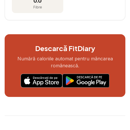
0.0
Fibre
Descarcă FitDiary
Numără caloriile automat pentru mâncarea
românească.