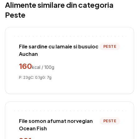
Alimente similare din categoria
Peste
File sardine cu lamaie si busuioc
PESTE
Auchan
160
kcal / 100g
P:
23
g
C:
0.1
g
G:
7
g
File somon afumat norvegian
PESTE
Ocean Fish