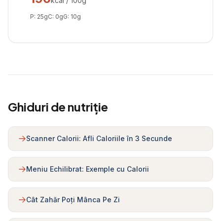
kcal / 100g
P:
25
g
C:
0
g
G:
10
g
Ghiduri de nutriție
Scanner Calorii: Afli Caloriile în 3 Secunde
Meniu Echilibrat: Exemple cu Calorii
Cât Zahăr Poți Mânca Pe Zi