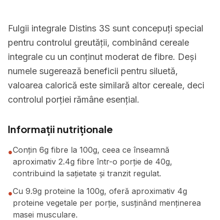
Fulgii integrale Distins 3S sunt concepuți special
pentru controlul greutății, combinând cereale
integrale cu un conținut moderat de fibre. Deși
numele sugerează beneficii pentru siluetă,
valoarea calorică este similară altor cereale, deci
controlul porției rămâne esențial.
Informații nutriționale
Conțin 6g fibre la 100g, ceea ce înseamnă
●
aproximativ 2.4g fibre într-o porție de 40g,
contribuind la sațietate și tranzit regulat.
Cu 9.9g proteine la 100g, oferă aproximativ 4g
●
proteine vegetale per porție, susținând menținerea
masei musculare.