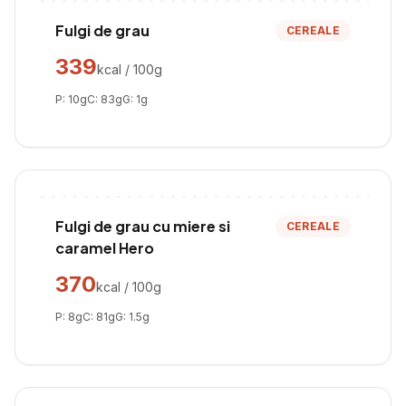
Fulgi de grau
CEREALE
339
kcal / 100g
P:
10
g
C:
83
g
G:
1
g
Fulgi de grau cu miere si
CEREALE
caramel Hero
370
kcal / 100g
P:
8
g
C:
81
g
G:
1.5
g