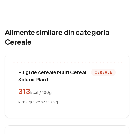
Alimente similare din categoria
Cereale
Fulgi de cereale Multi Cereal
CEREALE
Solaris Plant
313
kcal / 100g
P:
11.6
g
C:
72.3
g
G:
2.8
g