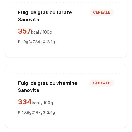
Fulgi de grau cu tarate
CEREALE
Sanovita
357
kcal / 100g
P:
10
g
C:
72.6
g
G:
2.4
g
Fulgi de grau cu vitamine
CEREALE
Sanovita
334
kcal / 100g
P:
10.8
g
C:
67
g
G:
2.4
g