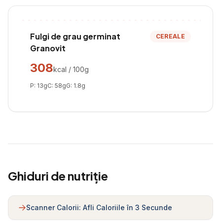
Fulgi de grau germinat
CEREALE
Granovit
308
kcal / 100g
P:
13
g
C:
58
g
G:
1.8
g
Ghiduri de nutriție
Scanner Calorii: Afli Caloriile în 3 Secunde