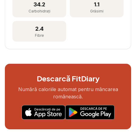
34.2
1.1
Carbohidrați
Grăsimi
2.4
Fibre
Descarcă FitDiary
Numără caloriile automat pentru mâncarea
românească.