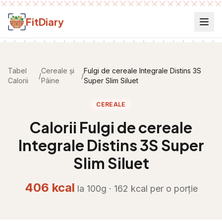
Salt la conținut
FitDiary
Tabel
Cereale și
Fulgi de cereale Integrale Distins 3S
/
/
Calorii
Pâine
Super Slim Siluet
CEREALE
Calorii
Fulgi de cereale
Integrale Distins 3S Super
Slim Siluet
406
kcal
la 100g ·
162
kcal per
o porție