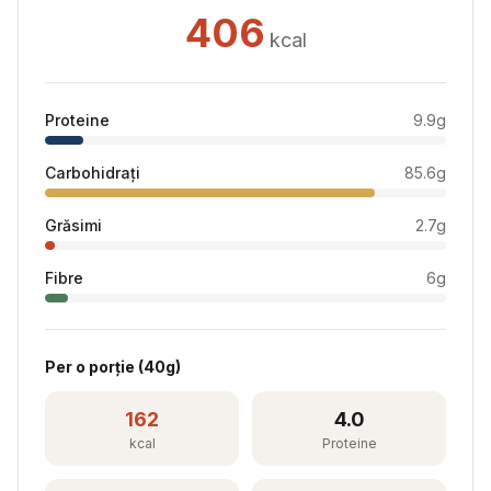
406
kcal
Proteine
9.9
g
Carbohidrați
85.6
g
Grăsimi
2.7
g
Fibre
6
g
Per
o porție
(
40
g)
162
4.0
kcal
Proteine