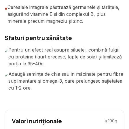
Cerealele integrale păstrează germenele și tărâțele,
●
asigurând vitamine E și din complexul B, plus
minerale precum magneziu și zinc.
Sfaturi pentru sănătate
Pentru un efect real asupra siluetei, combină fulgii
✓
cu proteine (iaurt grecesc, lapte de soia) și limitează
porția la 35-40g.
Adaugă semințe de chia sau in măcinate pentru fibre
✓
suplimentare și omega-3, care prelungesc sațietatea
cu 1-2 ore.
Valori nutriționale
la 100g