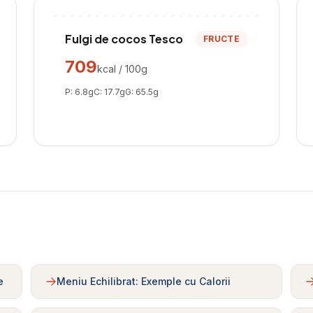
Fulgi de cocos Tesco
FRUCTE
709
kcal / 100g
P:
6.8
g
C:
17.7
g
G:
65.5
g
e
Meniu Echilibrat: Exemple cu Calorii