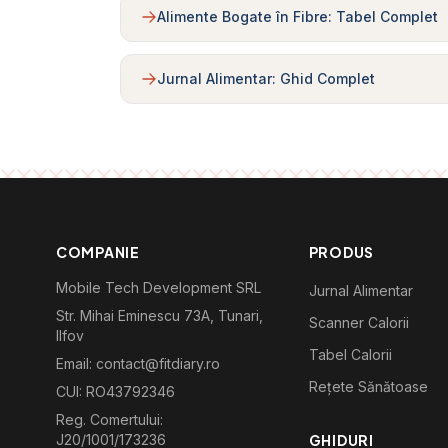
Alimente Bogate în Fibre: Tabel Complet
Jurnal Alimentar: Ghid Complet
COMPANIE
PRODUS
Mobile Tech Development SRL
Jurnal Alimentar
Str. Mihai Eminescu 73A, Tunari,
Scanner Calorii
Ilfov
Tabel Calorii
Email: contact@fitdiary.ro
Rețete Sănătoase
CUI: RO43792346
Reg. Comertului:
J20/1001/173236
GHIDURI