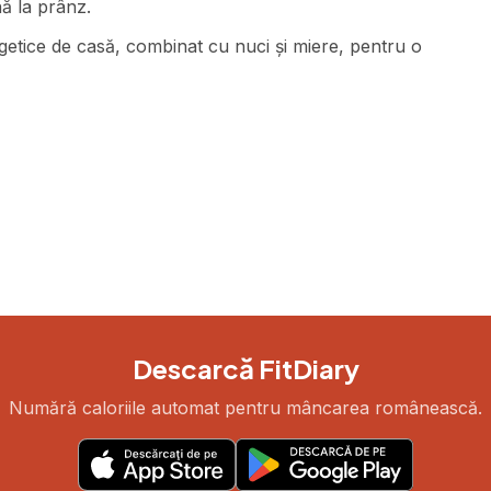
nă la prânz.
getice de casă, combinat cu nuci și miere, pentru o
Descarcă FitDiary
Numără caloriile automat pentru mâncarea românească.