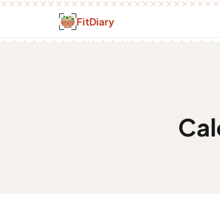
Salt la conținut
FitDiary
Cal