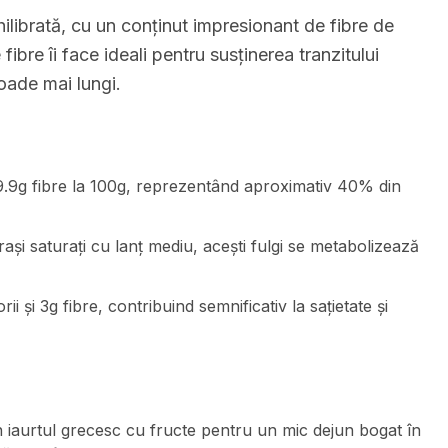
hilibrată, cu un conținut impresionant de fibre de
ibre îi face ideali pentru susținerea tranzitului
ioade mai lungi.
i 9.9g fibre la 100g, reprezentând aproximativ 40% din
rași saturați cu lanț mediu, acești fulgi se metabolizează
i și 3g fibre, contribuind semnificativ la sațietate și
în iaurtul grecesc cu fructe pentru un mic dejun bogat în