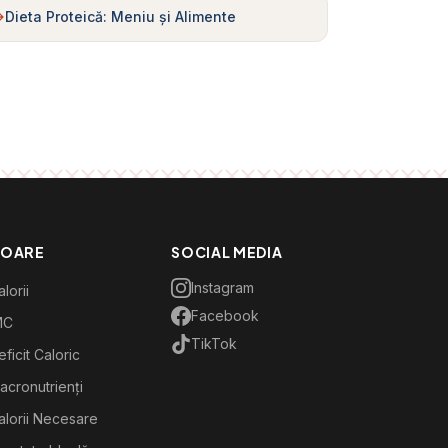
Dieta Proteică: Meniu și Alimente
TOARE
SOCIAL MEDIA
Instagram
lorii
Facebook
MC
TikTok
ficit Caloric
acronutrienți
alorii Necesare