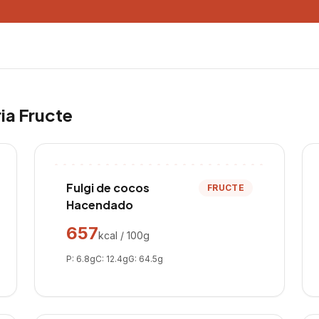
ria
Fructe
Fulgi de cocos
FRUCTE
Hacendado
657
kcal / 100g
P:
6.8
g
C:
12.4
g
G:
64.5
g