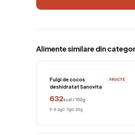
Alimente similare din catego
Fulgi de cocos
FRUCTE
deshidratat Sanovita
632
kcal / 100g
P:
6.3
g
C:
7
g
G:
65
g