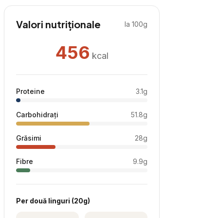
Valori nutriționale
la 100g
456
kcal
Proteine
3.1
g
Carbohidrați
51.8
g
Grăsimi
28
g
Fibre
9.9
g
Per
două linguri
(
20
g)