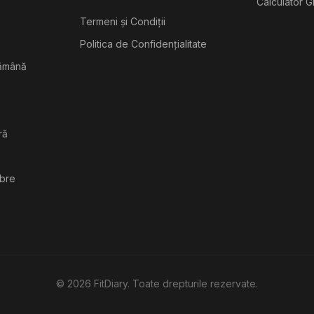
Calculator G
Termeni și Condiții
Politica de Confidențialitate
tămână
ră
ibre
©
2026
FitDiary. Toate drepturile rezervate.