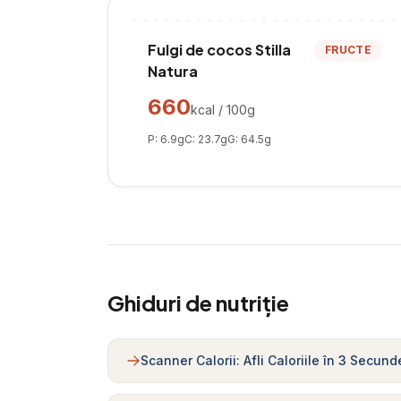
Fulgi de cocos Stilla
FRUCTE
Natura
660
kcal / 100g
P:
6.9
g
C:
23.7
g
G:
64.5
g
Ghiduri de nutriție
Scanner Calorii: Afli Caloriile în 3 Secund