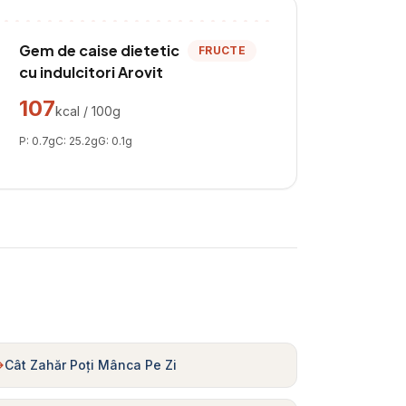
Gem de caise dietetic
FRUCTE
cu indulcitori Arovit
107
kcal / 100g
P:
0.7
g
C:
25.2
g
G:
0.1
g
Cât Zahăr Poți Mânca Pe Zi