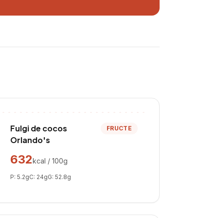
Fulgi de cocos
FRUCTE
Orlando's
632
kcal / 100g
P:
5.2
g
C:
24
g
G:
52.8
g