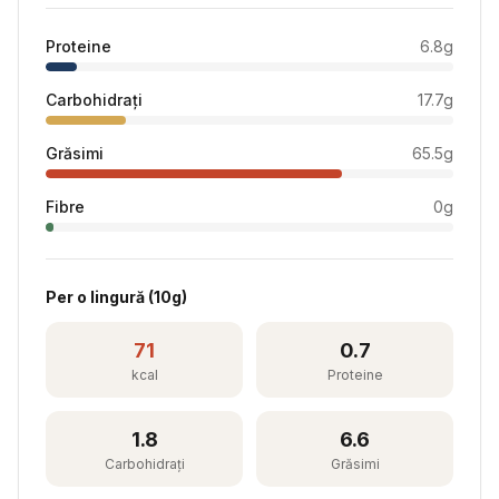
Proteine
6.8
g
Carbohidrați
17.7
g
Grăsimi
65.5
g
Fibre
0
g
Per
o lingură
(
10
g)
71
0.7
kcal
Proteine
1.8
6.6
Carbohidrați
Grăsimi