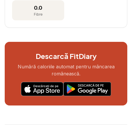
0.0
Fibre
Descarcă FitDiary
Numără caloriile automat pentru mâncarea
românească.