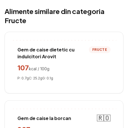
Alimente similare din categoria
Fructe
Gem de caise dietetic cu
FRUCTE
indulcitori Arovit
107
kcal / 100g
P:
0.7
g
C:
25.2
g
G:
0.1
g
🇷🇴
Gem de caise la borcan