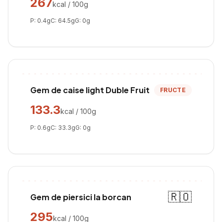
267
kcal / 100g
P:
0.4
g
C:
64.5
g
G:
0
g
Gem de caise light Duble Fruit
FRUCTE
133.3
kcal / 100g
P:
0.6
g
C:
33.3
g
G:
0
g
🇷🇴
Gem de piersici la borcan
295
kcal / 100g