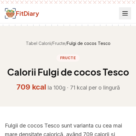
Salt la conținut
FitDiary
Tabel Calorii
/
Fructe
/
Fulgi de cocos Tesco
FRUCTE
Calorii
Fulgi de cocos Tesco
709
kcal
la 100g ·
71
kcal per
o lingură
Fulgii de cocos Tesco sunt varianta cu cea mai
mare densitate calorică, având 709 calorii și