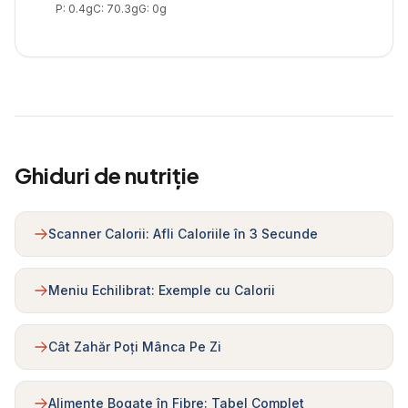
P:
0.4
g
C:
70.3
g
G:
0
g
Ghiduri de nutriție
Scanner Calorii: Afli Caloriile în 3 Secunde
Meniu Echilibrat: Exemple cu Calorii
Cât Zahăr Poți Mânca Pe Zi
Alimente Bogate în Fibre: Tabel Complet