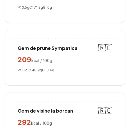
P:
0.5
g
C:
71.3
g
G:
0
g
🇷🇴
Gem de prune Sympatica
209
kcal / 100g
P:
1.1
g
C:
48.9
g
G:
0.4
g
🇷🇴
Gem de visine la borcan
292
kcal / 100g