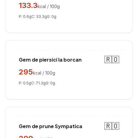
133.3
kcal / 100g
P:
0.6
g
C:
33.3
g
G:
0
g
🇷🇴
Gem de piersici la borcan
295
kcal / 100g
P:
0.5
g
C:
71.3
g
G:
0
g
🇷🇴
Gem de prune Sympatica