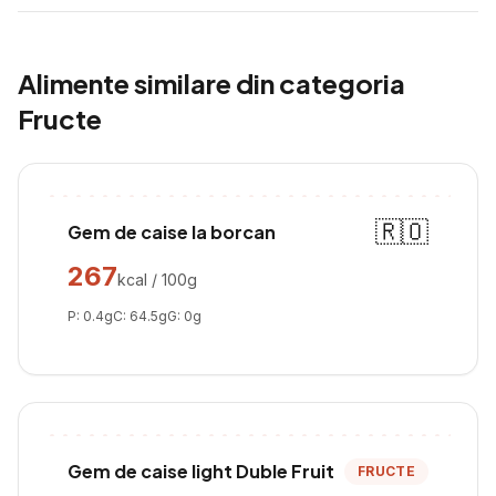
Alimente similare din categoria
Fructe
🇷🇴
Gem de caise la borcan
267
kcal / 100g
P:
0.4
g
C:
64.5
g
G:
0
g
Gem de caise light Duble Fruit
FRUCTE