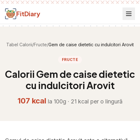
Salt la conținut
FitDiary
Tabel Calorii
/
Fructe
/
Gem de caise dietetic cu indulcitori Arovit
FRUCTE
Calorii
Gem de caise dietetic
cu indulcitori Arovit
107
kcal
la 100g ·
21
kcal per
o lingură