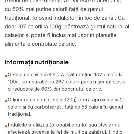
Gemul de caise dietetic Arovit este o alternativă
cu 60% mai puține calorii față de gemul
tradițional, folosind îndulcitori în loc de zahăr. Cu
doar 107 calorii la 100g, păstrează gustul natural al
caiselor și poate fi inclus mai ușor în planurile
alimentare controlate caloric.
Informații nutriționale
Gemul de caise dietetic Arovit conține 107 calorii la
●
100g, comparativ cu 267 calorii pentru gemul clasic,
o reducere de 60% din conținutul caloric.
O lingură de gem dietetic (20g) oferă aproximativ 21
●
calorii și 5g carbohidrați, față de 53 calorii în gemul
tradițional.
Îndulcitorii utilizați (probabil eritritol sau stevia) nu
●
afectează glicemia la fel de mult ca zahărul, fiind o