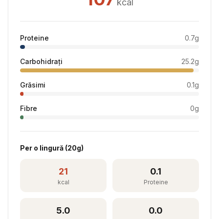
kcal
Proteine
0.7
g
Carbohidrați
25.2
g
Grăsimi
0.1
g
Fibre
0
g
Per
o lingură
(
20
g)
21
0.1
kcal
Proteine
5.0
0.0