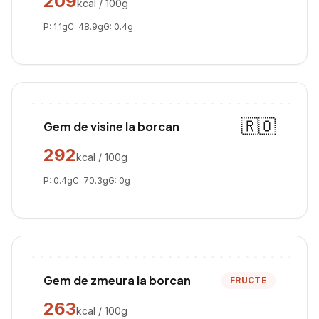
209
kcal / 100g
P:
1.1
g
C:
48.9
g
G:
0.4
g
🇷🇴
Gem de visine la borcan
292
kcal / 100g
P:
0.4
g
C:
70.3
g
G:
0
g
Gem de zmeura la borcan
FRUCTE
263
kcal / 100g