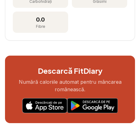
Carbohidrați
Grăsimi
0.0
Fibre
Descarcă FitDiary
Numără caloriile automat pentru mâncarea
românească.