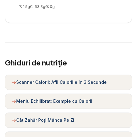
P:
1.5
g
C:
63.3
g
G:
0
g
Ghiduri de nutriție
Scanner Calorii: Afli Caloriile în 3 Secunde
Meniu Echilibrat: Exemple cu Calorii
Cât Zahăr Poți Mânca Pe Zi